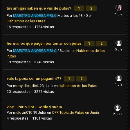
tus amigas saben que vas de putas?
1
2
Por
MAESTRO ANDREA PIRLO
Martes a las 13:40
en
Hablemos de las Putas
16
respuestas
1724
visitas
hermanos que pagan por tomar con putas
1
2
Por
MAESTRO ANDREA PIRLO
28 Julio
en
Hablemos de las
Putas
18
respuestas
3740
visitas
vale la pena ser un paganini??
1
2
Por
moby dick dick
23 Julio
en
Hablemos de las Putas
20
respuestas
3277
visitas
Zoe - Paris Hot - Gorda y sucia
Por
mclovin010
19 Julio
en
OFF Topic de Putas en Junin
4
respuestas
1101
visitas