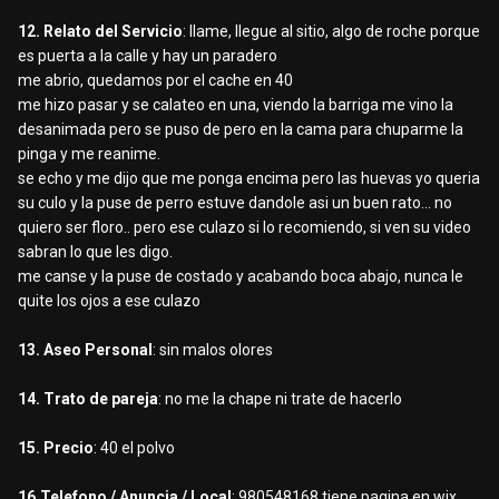
12. Relato del Servicio
: llame, llegue al sitio, algo de roche porque
es puerta a la calle y hay un paradero
me abrio, quedamos por el cache en 40
me hizo pasar y se calateo en una, viendo la barriga me vino la
desanimada pero se puso de pero en la cama para chuparme la
pinga y me reanime.
se echo y me dijo que me ponga encima pero las huevas yo queria
su culo y la puse de perro estuve dandole asi un buen rato... no
quiero ser floro.. pero ese culazo si lo recomiendo, si ven su video
sabran lo que les digo.
me canse y la puse de costado y acabando boca abajo, nunca le
quite los ojos a ese culazo
13. Aseo Personal
: sin malos olores
14. Trato de pareja
: no me la chape ni trate de hacerlo
15. Precio
: 40 el polvo
16.Telefono / Anuncia / Local
: 980548168 tiene pagina en wix