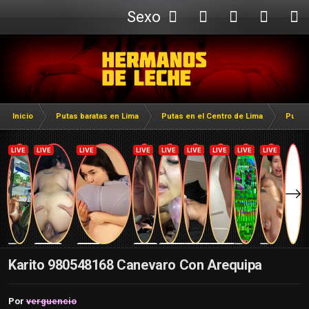
Sexo
Webcam
Inicio
Putas baratas en Lima
Putas en el Centro de Lima
Putas
Karito 980548168 Canevaro Con Arequipa
Por
verguencio