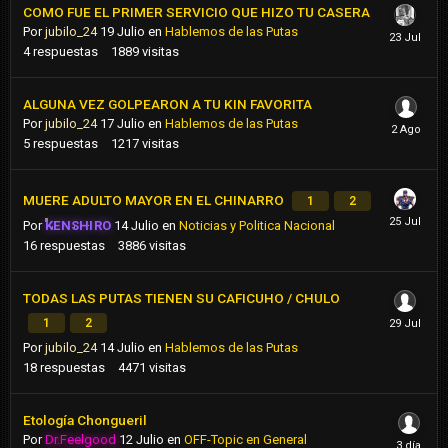
COMO FUE EL PRIMER SERVICIO QUE HIZO TU CASERA
Por
jubilo_24
19 Julio
en
Hablemos de las Putas
4
respuestas
1889
visitas
ALGUNA VEZ GOLPEARON A TU KIN FAVORITA
Por
jubilo_24
17 Julio
en
Hablemos de las Putas
5
respuestas
1217
visitas
MUERE ADULTO MAYOR EN EL CHINARRO
1
2
Por
KENSHIRO
14 Julio
en
Noticias y Politica Nacional
16
respuestas
3886
visitas
TODAS LAS PUTAS TIENEN SU CAFICUHO / CHULO
1
2
Por
jubilo_24
14 Julio
en
Hablemos de las Putas
18
respuestas
4471
visitas
Etología Chongueril
Por
Dr.Feelgood
12 Julio
en
OFF-Topic en General