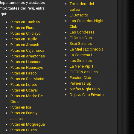
departamentos y ciudades
Trocadero del
importantes del Perú, entra
callao
aqui:
El Botecito
Las Cucardas Night
Putas en Tumbes
Club
Putas en Piura
Las Condesas
Putas en Chiclayo
El Oasis Club
Putas en Trujillo
Sexi Geishas
Putas en Ancash
La Miel ( Ex Olvido )
Putas en Cajamarca
La Colmena I
Putas en Amazonas
Las Sirenitas
Putas en Huanuco
La Nene Vip 1
Putas en Huancayo
El EDEN de Lurin
Putas en Pasco
Paraíso Club
Putas en San Martin
Palmeras vip
Putas en Loreto
Ninfas Night Club
Putas en Ucayali
Dejavu Club Privado
Putas en Madre De
Dios
Putas en Ica
Putas en Puno y
Juliaca
Putas en Moquegua
Putas en Cuzco