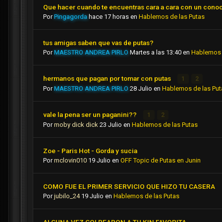
Que hacer cuando te encuentras cara a cara con un cono
Por
Pingagorda
hace 17 horas
en
Hablemos de las Putas
tus amigas saben que vas de putas?
Por
MAESTRO ANDREA PIRLO
Martes a las 13:40
en
Hablemos 
hermanos que pagan por tomar con putas
1
2
Por
MAESTRO ANDREA PIRLO
28 Julio
en
Hablemos de las Put
vale la pena ser un paganini??
1
2
Por
moby dick dick
23 Julio
en
Hablemos de las Putas
Zoe - Paris Hot - Gorda y sucia
Por
mclovin010
19 Julio
en
OFF Topic de Putas en Junin
COMO FUE EL PRIMER SERVICIO QUE HIZO TU CASERA
Por
jubilo_24
19 Julio
en
Hablemos de las Putas