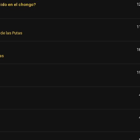
cido en el chongo?
1
1
de las Putas
1
as
1