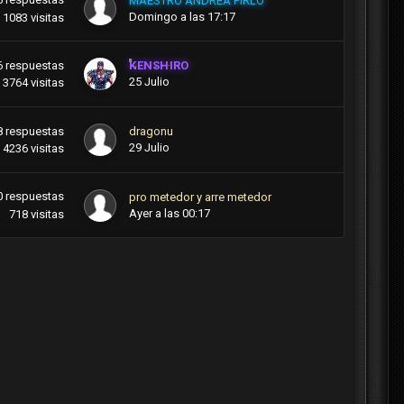
MAESTRO ANDREA PIRLO
Domingo a las 17:17
1083
visitas
6
respuestas
KENSHIRO
25 Julio
3764
visitas
8
respuestas
dragonu
29 Julio
4236
visitas
0
respuestas
pro metedor y arre metedor
Ayer a las 00:17
718
visitas