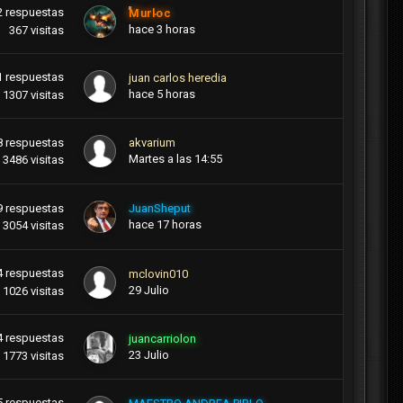
2
respuestas
Murloc
hace 3 horas
367
visitas
1
respuestas
juan carlos heredia
hace 5 horas
1307
visitas
8
respuestas
akvarium
Martes a las 14:55
3486
visitas
9
respuestas
JuanSheput
hace 17 horas
3054
visitas
4
respuestas
mclovin010
29 Julio
1026
visitas
4
respuestas
juancarriolon
23 Julio
1773
visitas
5
respuestas