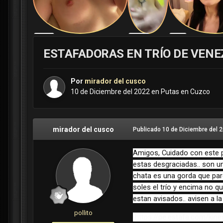
ESTAFADORAS EN TRÍO DE VEN
Por
mirador del cusco
10 de Diciembre del 2022
en
Putas en Cuzco
mirador del cusco
Publicado
10 de Diciembre del 
Amigos, Cuidado con este p
estas desgraciadas.. son un
chata es una gorda que pare
soles el trío y encima no 
estan avisados.. avisen a l
pollito
https://pe.estafa.com/ki