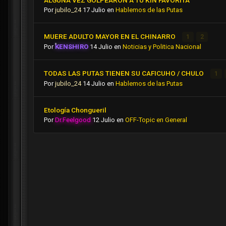
ALGUNA VEZ GOLPEARON A TU KIN FAVORITA
Por
jubilo_24
17 Julio
en
Hablemos de las Putas
MUERE ADULTO MAYOR EN EL CHINARRO
1
2
Por
KENSHIRO
14 Julio
en
Noticias y Politica Nacional
TODAS LAS PUTAS TIENEN SU CAFICUHO / CHULO
1
Por
jubilo_24
14 Julio
en
Hablemos de las Putas
Etología Chongueril
Por
Dr.Feelgood
12 Julio
en
OFF-Topic en General