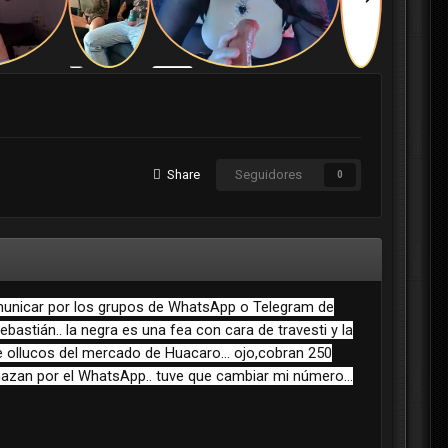
Share
Seguidores
0
comunicar por los grupos de WhatsApp o Telegram de
astián.. la negra es una fea con cara de travesti y la
e ollucos del mercado de Huacaro... ojo,cobran 250
nazan por el WhatsApp.. tuve que cambiar mi número...