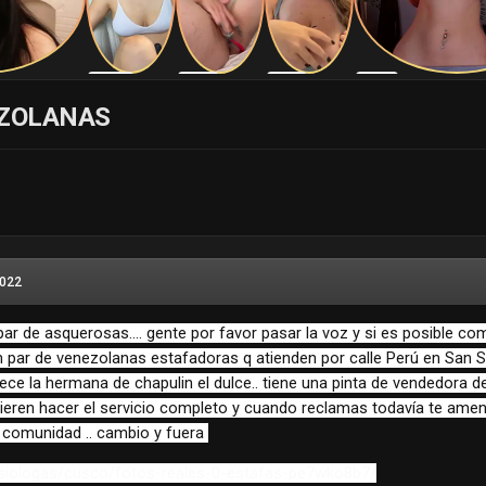
EZOLANAS
2022
ar de asquerosas.... gente por favor pasar la voz y si es posible 
 par de venezolanas estafadoras q atienden por calle Perú en San Seb
ce la hermana de chapulin el dulce.. tiene una pinta de vendedora d
quieren hacer el servicio completo y cuando reclamas todavía te ame
a comunidad .. cambio y fuera
nesiologas/cusco/fotos-reales-0-estafas-pe7wko8b7/