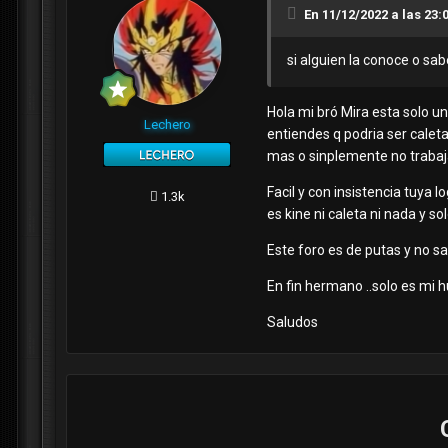
En 11/12/2022 a las 23:
si alguien la conoce o sa
Hola mi bró Mira esta solo un
Lechero
entiendes q podria ser caleta 
mas o sinplemente no trabaja
Facil y con insistencia tuya 
1.3k
es kine ni caleta ni nada y sol
Este foro es de putas y no s
En fin hermano ..solo es mi h
Saludos