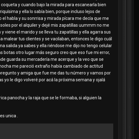
coqueta y cuando bajo la mirada para escanearla bien
uísima y ella lo sabía bien, porque incluso lejos de
o el habla y su sonrrisa y mirada pícara me decía que me
soles por el alquiler y dejé mis zapatillas uummm no me
viene el marido y se lleva tu zapatillas y ella agarra sus
 a malear tus clientes y se vacilaban, entonces le digo cuál
a salida ya sabes y ella riéndose me dijo no tengo celular
 las botas otro lugar más seguro creo que eso fue mi error,
nde guarda su mercadería me acerque y la veo que se
panocha me pareció extraño había cambiado de actitud
pregunto y amiga que fue me das tu número y vamos por
s yo le digo volveré por acá la próxima semana y ojalá
a panocha y la raja que se le formaba, si alguien la
es unica .