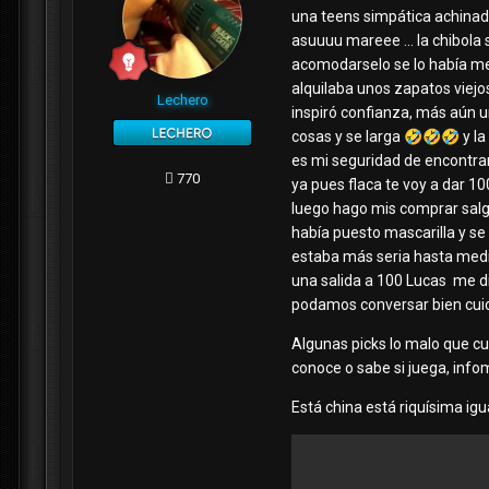
una teens simpática achinad
asuuuu mareee ... la chibola 
acomodarselo se lo había met
alquilaba unos zapatos viejo
Lechero
inspiró confianza, más aún un
cosas y se larga
🤣
🤣
🤣
y la
es mi seguridad de encontrart
770
ya pues flaca te voy a dar 100
luego hago mis comprar salg
había puesto mascarilla y s
estaba más seria hasta media
una salida a 100 Lucas me di
podamos conversar bien cuida
Algunas picks lo malo que cu
conoce o sabe si juega, info
Está china está riquísima ig