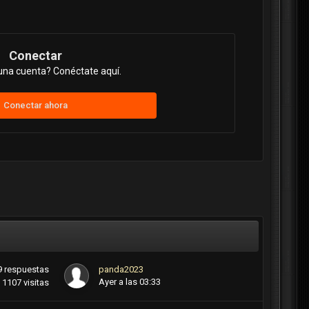
Conectar
una cuenta? Conéctate aquí.
Conectar ahora
9
respuestas
panda2023
Ayer a las 03:33
1107
visitas