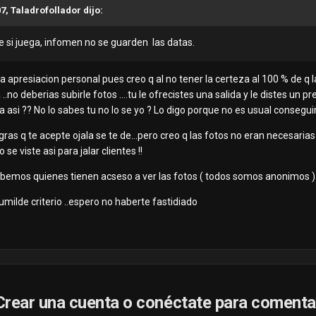
07, Taladrofollador dijo:
be si juega, infomen no se guarden las datas.
a apresiacion personal pues creo q al no tener la certeza al 100 % de q l
..no deberias subirle fotos ....tu le ofrecistes una salida y le distes un 
 asi ?? No lo sabes tu no lo se yo ? Lo digo porque no es usual consegui
logras q te acepte ojala se te de...pero creo q las fotos no eran necesari
o se viste asi para jalar clientes !!
abemos quienes tienen acseso a ver las fotos ( todos somos anonimos )
umilde criterio ..espero no haberte fastidiado
Crear una cuenta o conéctate para comenta