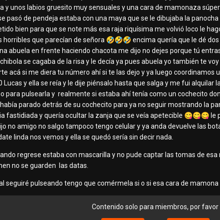
a y unos labios gruesito muy sensuales y una cara de mamonaza súper 
se pasó de pendeja estaba con una maya que se le dibujaba la panocha riq
ido bien para que se note más esa raja riquísima me volvió loco le hag
s horribles que parecían de señora
🤣
🤣
🤣
encima quería que le dé dos 
a abuela en frente haciendo chacota me dijo no dejes porque tú entras y 
 chibola se cagaba de la risa y le decía ya pues abuela yo también te voy
e acá si me diera tu número ahí si te las dejo y ya luego coordinamos un
 Lucas y ella se reía y le dije piénsalo hasta que salga y me fui alquilar
o para pulsearla y realmente si estaba ahí tenía como un cochecito do
e había parado detrás de su cochecito para ya no seguir mostrando la 
 fastidiada y quería ocultar la zanja que se veía apetecible
😋
😋
😋
le 
jo no amigo no salgo tampoco tengo celular y ya anda devuelve las bota
te linda nos vemos y ella se quedó sería sin decir nada.
ando regrese estaba con mascarilla y no pude captar las tomas de esa ric
men no se guarden las datas.
ual seguiré pulseando tengo que comérmela si o si esa cara de mamona 
Contenido solo para miembros, por favor