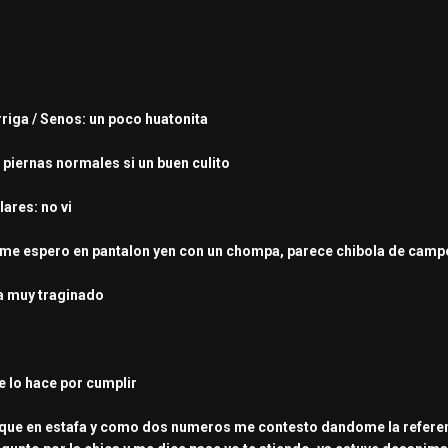
arriga / Senos: un poco huatonita
: piernas normales si un buen culito
lares: no vi
: me espero en pantalon yen con un chompa, parece chibola de camp
ta muy traginado
e lo hace por cumplir
usque en estafa y como dos numeros me contesto dandome la refere