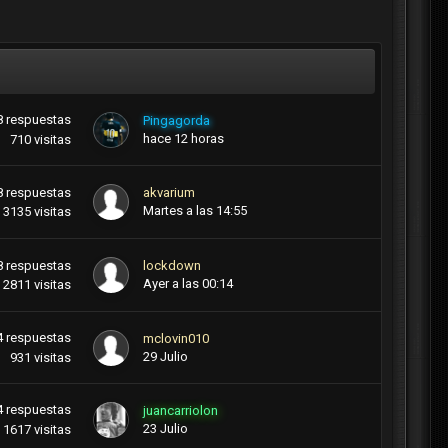
8
respuestas
Pingagorda
hace 12 horas
710
visitas
8
respuestas
akvarium
Martes a las 14:55
3135
visitas
8
respuestas
lockdown
Ayer a las 00:14
2811
visitas
4
respuestas
mclovin010
29 Julio
931
visitas
4
respuestas
juancarriolon
23 Julio
1617
visitas