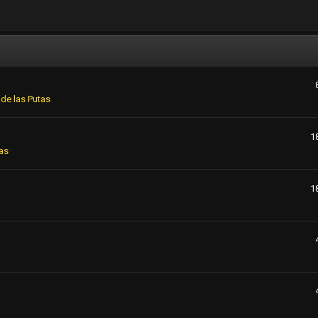
de las Putas
1
as
1