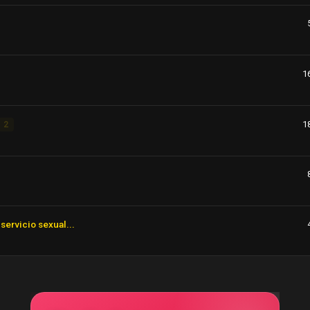
1
1
2
servicio sexual...