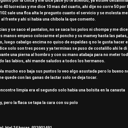
egunto por la chica y me dice pase yo te atiendo, ya estuve desanima
o 40 lucrecias y me dice 10 mas del cuarto, ahi dije no corre 50 por la
 102 sale una flca alta le pregunto cuanto el servicio y se molesta me
 al frente y ahi si habia una chibola la que comento.
ecias y se saco el pantalon, no se saca los polos ni chompa y me dice 
as manos empeso colocarme el poncho y su mamey hasta las patas, no
o, luego cabalgo encima no quiso de espaldas q no le gusta hacer es
ice solo son tres poses y ya terminas se puso de costalillo ahi le 
levante una pierna al hombro y con su mano atabaja para no meter todo
do las labios, ahi mande saludos a todos los hermanos.
bla mucho eso baja sus puntos lo veo algo asustada pero lo bueno no
e quede con las ganas de lactar solo se deja tocar.
 encontre limpia era el segundo solo habia una bolsita en la canasta
, pero la flaca se tapa la cara con su polo
al: htel 24 horas
932901491