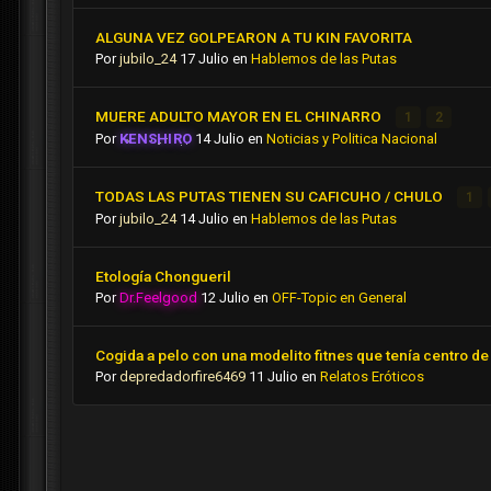
ALGUNA VEZ GOLPEARON A TU KIN FAVORITA
Por
jubilo_24
17 Julio
en
Hablemos de las Putas
MUERE ADULTO MAYOR EN EL CHINARRO
1
2
Por
KENSHIRO
14 Julio
en
Noticias y Politica Nacional
TODAS LAS PUTAS TIENEN SU CAFICUHO / CHULO
1
Por
jubilo_24
14 Julio
en
Hablemos de las Putas
Etología Chongueril
Por
Dr.Feelgood
12 Julio
en
OFF-Topic en General
Cogida a pelo con una modelito fitnes que tenía centro de 
Por
depredadorfire6469
11 Julio
en
Relatos Eróticos