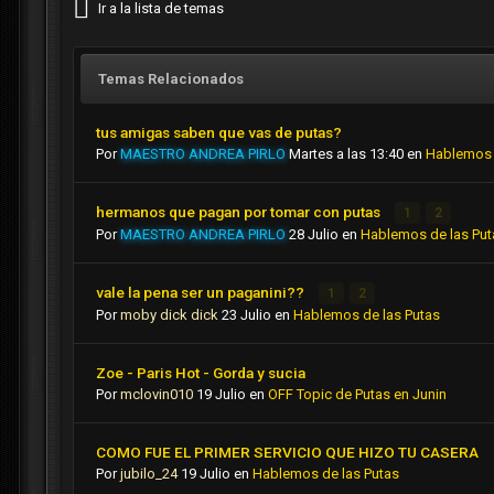
Ir a la lista de temas
Temas Relacionados
tus amigas saben que vas de putas?
Por
MAESTRO ANDREA PIRLO
Martes a las 13:40
en
Hablemos 
hermanos que pagan por tomar con putas
1
2
Por
MAESTRO ANDREA PIRLO
28 Julio
en
Hablemos de las Put
vale la pena ser un paganini??
1
2
Por
moby dick dick
23 Julio
en
Hablemos de las Putas
Zoe - Paris Hot - Gorda y sucia
Por
mclovin010
19 Julio
en
OFF Topic de Putas en Junin
COMO FUE EL PRIMER SERVICIO QUE HIZO TU CASERA
Por
jubilo_24
19 Julio
en
Hablemos de las Putas