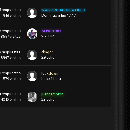
5
respuestas
MAESTRO ANDREA PIRLO
Domingo a las 17:17
946
visitas
6
respuestas
KENSHIRO
25 Julio
3657
visitas
8
respuestas
dragonu
29 Julio
3997
visitas
8
respuestas
lockdown
hace 1 hora
579
visitas
4
respuestas
juancarriolon
23 Julio
4042
visitas