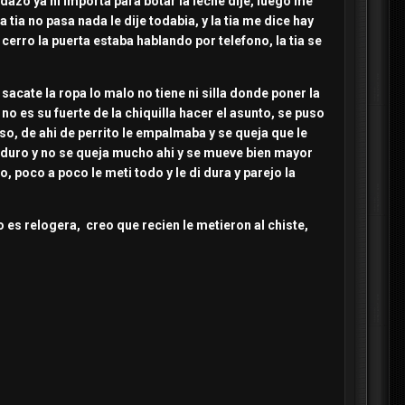
dazo ya ni importa para botar la leche dije, luego me
 tia no pasa nada le dije todabia, y la tia me dice hay
 cerro la puerta estaba hablando por telefono, la tia se
sacate la ropa lo malo no tiene ni silla donde poner la
 es su fuerte de la chiquilla hacer el asunto, se puso
o, de ahi de perrito le empalmaba y se queja que le
di duro y no se queja mucho ahi y se mueve bien mayor
, poco a poco le meti todo y le di dura y parejo la
 es relogera, creo que recien le metieron al chiste,