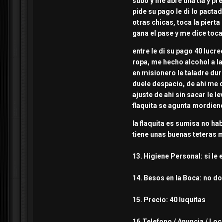
subo y me abre una tia y pr
pide su pago le di lo pactad
otras chicas, toca la pierta
gana el pase y me dice toca
entre le di su pago 40 lucr
ropa, me hecho alcohol a l
en misionero le taladre dur
duele despacio, de ahi me d
ajuste de ahi sin sacar le 
flaquita se agunta mordien
la flaquita es sumisa no ha
tiene unas buenas teteras m
13. Higiene Personal: si le
14. Besos en la Boca: no doy
15. Precio: 40 luquitas
16.Telefono / Anuncia / Loc