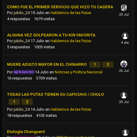
COMO FUE EL PRIMER SERVICIO QUE HIZO TU CASERA
Por
jubilo_24
19 Julio
en
Hablemos de las Putas
4
respuestas
1679
visitas
ALGUNA VEZ GOLPEARON A TU KIN FAVORITA
Por
jubilo_24
17 Julio
en
Hablemos de las Putas
5
respuestas
1005
visitas
MUERE ADULTO MAYOR EN EL CHINARRO
1
2
Por
KENSHIRO
14 Julio
en
Noticias y Politica Nacional
16
respuestas
3709
visitas
TODAS LAS PUTAS TIENEN SU CAFICUHO / CHULO
1
2
Por
jubilo_24
14 Julio
en
Hablemos de las Putas
18
respuestas
4103
visitas
Etología Chongueril