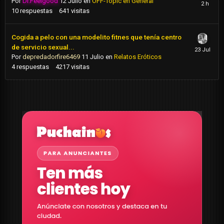
Por
Dr.Feelgood
12 Julio
en
OFF-Topic en General
10
respuestas
641
visitas
Cogida a pelo con una modelito fitnes que tenía centro
de servicio sexual...
Por
depredadorfire6469
11 Julio
en
Relatos Eróticos
4
respuestas
4217
visitas