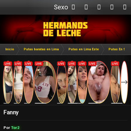
Sexo
Webcam
Inicio
Putas baratas en Lima
Putas en Lima Este
Putas En San 
Fanny
Por
Tor2