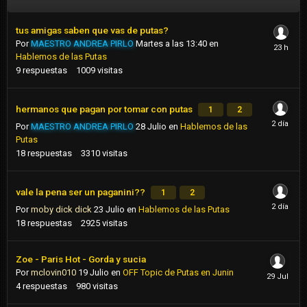
tus amigas saben que vas de putas?
Por
MAESTRO ANDREA PIRLO
Martes a las 13:40
en
Hablemos de las Putas
9
respuestas
1009
visitas
hermanos que pagan por tomar con putas
1
2
Por
MAESTRO ANDREA PIRLO
28 Julio
en
Hablemos de las
Putas
18
respuestas
3310
visitas
vale la pena ser un paganini??
1
2
Por
moby dick dick
23 Julio
en
Hablemos de las Putas
18
respuestas
2925
visitas
Zoe - Paris Hot - Gorda y sucia
Por
mclovin010
19 Julio
en
OFF Topic de Putas en Junin
4
respuestas
980
visitas