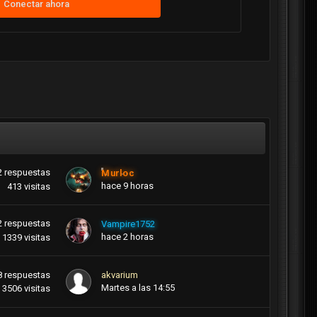
Conectar ahora
2
respuestas
Murloc
hace 9 horas
413
visitas
2
respuestas
Vampire1752
hace 2 horas
1339
visitas
8
respuestas
akvarium
Martes a las 14:55
3506
visitas