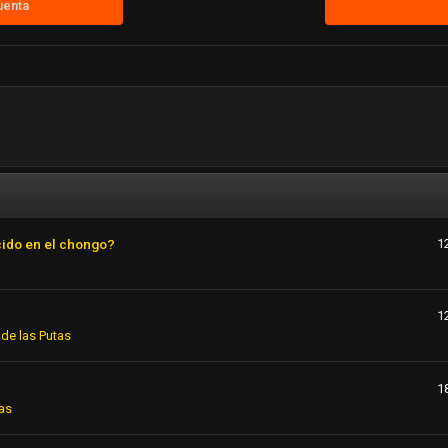
uenta
cido en el chongo?
1
1
de las Putas
1
as