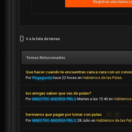
Registrar una nueva c
Ir a la lista de temas
Temas Relacionados
Que hacer cuando te encuentras cara a cara con un cono
Por
Pingagorda
hace 22 horas
en
Hablemos de las Putas
tus amigas saben que vas de putas?
Por
MAESTRO ANDREA PIRLO
Martes a las 13:40
en
Hablemos 
hermanos que pagan por tomar con putas
1
2
Por
MAESTRO ANDREA PIRLO
28 Julio
en
Hablemos de las Put