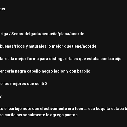
 ser
Barriga / Senos:delgada/pequeña/plana/acorde
:buenas/ricos y naturales lo mejor que tiene/acorde
lares:la mejor forma para distingurirla es que estaba con barbijo
lenceria negra cabello negro lacion y con barbijo
e los mejores que senti 8
y
el barbijo note que efectivamente era teen ... esa boquita estaba bi
esa carita personalmente le agrega puntos