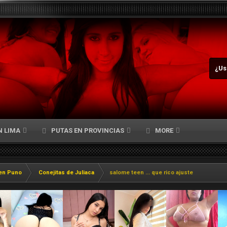
¿Us
N LIMA
PUTAS EN PROVINCIAS
MORE
en Puno
Conejitas de Juliaca
salome teen ... que rico ajuste