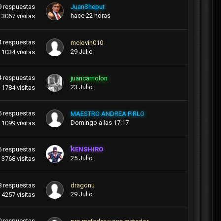
9
respuestas
JuanSheput
hace 22 horas
3067
visitas
4
respuestas
mclovin010
29 Julio
1034
visitas
4
respuestas
juancarriolon
23 Julio
1784
visitas
5
respuestas
MAESTRO ANDREA PIRLO
Domingo a las 17:17
1099
visitas
6
respuestas
KENSHIRO
25 Julio
3768
visitas
8
respuestas
dragonu
29 Julio
4257
visitas
0
respuestas