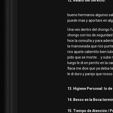
12. Relato del Servicio:
bueno hermanos algunos sabr
puede mas y aportare en alg
Una ves dentro del chongo f
chongo con los de seguridad .
hice la consulta y para adent
la manoseada que rico puntea
rico ajuste calientito bien l
pido que se monte ... y sube n
luego le di en perrito en la 
flaca me dice que ya debia te
le di duro y parejo que ricoo
13. Higiene Personal: lo d
14. Besos en la Boca:termin
15. Tiempo de Atención / P