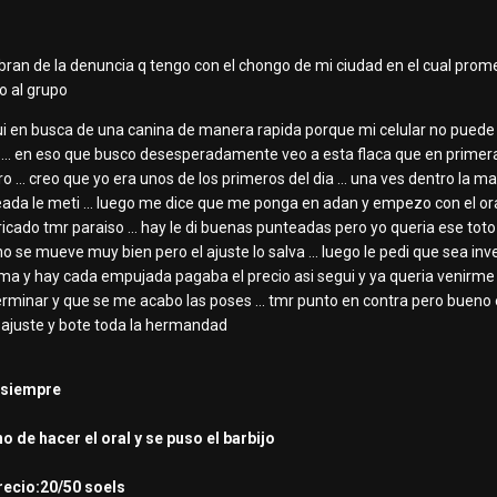
an de la denuncia q tengo con el chongo de mi ciudad en el cual prom
o al grupo
ui en busca de una canina de manera rapida porque mi celular no puede
.. en eso que busco desesperadamente veo a esta flaca que en primera vis
ro ... creo que yo era unos de los primeros del dia ... una ves dentro l
da le meti ... luego me dice que me ponga en adan y empezo con el oral 
ubricado tmr paraiso ... hay le di buenas punteadas pero yo queria ese t
o se mueve muy bien pero el ajuste lo salva ... luego le pedi que sea inve
cama y hay cada empujada pagaba el precio asi segui y ya queria venirme 
rminar y que se me acabo las poses ... tmr punto en contra pero bueno ento
o ajuste y bote toda la hermandad
e siempre
o de hacer el oral y se puso el barbijo
recio:20/50 soels