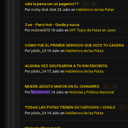
vale la pena ser un paganini??
1
2
Por
moby dick dick
23 Julio
en
Hablemos de las Putas
Zoe - Paris Hot - Gorda y sucia
Por
mclovin010
19 Julio
en
OFF Topic de Putas en Junin
COMO FUE EL PRIMER SERVICIO QUE HIZO TU CASERA
Por
jubilo_24
19 Julio
en
Hablemos de las Putas
ALGUNA VEZ GOLPEARON A TU KIN FAVORITA
Por
jubilo_24
17 Julio
en
Hablemos de las Putas
MUERE ADULTO MAYOR EN EL CHINARRO
1
2
Por
KENSHIRO
14 Julio
en
Noticias y Politica Nacional
TODAS LAS PUTAS TIENEN SU CAFICUHO / CHULO
1
Por
jubilo_24
14 Julio
en
Hablemos de las Putas