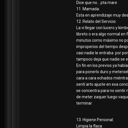
Dice que no... pta mare
11. Mamada:
Esta en aprendizaje muy de
12. Relato del Servicio:
La vi llegar con lucero y kim
libreto o era algo normal en
minutos como máximo no polé
improperios del tiempo des
casi nadie le entraba por po
tampoco deja que nadie se e
En fin en los previos ya habí
para ponerlo duro y metersel
cara a cara echados miéntra
sentí arto ajuste en esa con
se concentra para no sentir 
de meter zaquer luego vaque
terminar
13. Higiene Personal:
Limpia la flaca