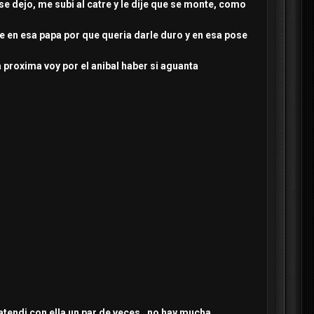
 dejo, me subi al catre y le dije que se monte, como
te en esa papa por que queria darle duro y en esa pose
a proxima voy por el anibal haber si aguanta
atendi con ella un par de veces , no hay mucha