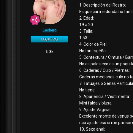
1. Descripción del Rostro:
Es que cara redonda no tan 
2. Edad:
19 a 20
Lechero
3. Talla:
1.53
4. Color de Piel:
No tan trigéña
3k
5. Contextura / Cintura / Bar
No es palo seco es un poqui
6. Caderas / Culo / Piernas:
Caderas medianas culo no t
7. Tatuajes o Señas Particula
No tiene
8. Apariencia / Vestimenta:
Mini falda y blusa
9. Ajuste Vaginal:
Excelente monte de venus pel
rico ajuste eso si me parece 
10. Sexo anal: