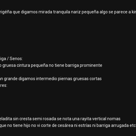
trigéña que digamos mirada tranquila nariz pequeña algo se parece a k
riga / Senos:
to gruesa cintura pequeña no tiene barriga prominente
an grande digamos intermedio piernas gruesas cortas
res:
adita sin cresta semi rosada se nota una rayita vertical nomas
que no tiene hijo no vi corte de cesárea ni estrías ni barriga arrugada et