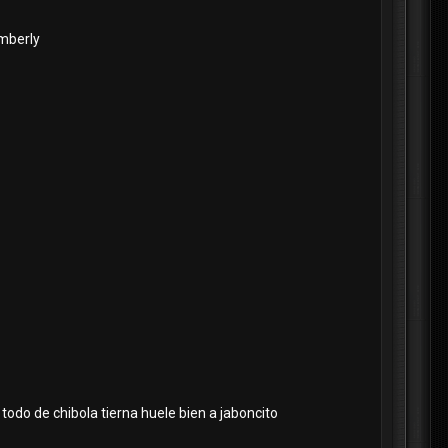
imberly
c todo de chibola tierna huele bien a jaboncito