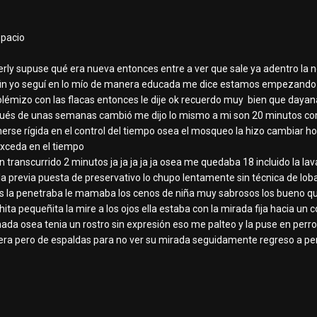
spacio
berly supuse qué era nueva entonces entre a ver que sale ya adentro la no
 fin yo seguí en lo mío de manera educada me dice estamos empezando a t
mizo con las flacas entonces le dije ok recuerdo muy bien que daya
pués de unas semanas cambió me dijo lo mismo a mi son 20 minutos 
nerse rígida en el control del tiempo osea el mosqueo la hizo cambiar ho
xceda en el tiempo
an transcurrido 2 minutos ja ja ja ja ja osea me quedaba 18 incluido la l
a previa puesta de preservativo lo chupo lentamente sin técnica de loba
s la penetraba le mamaba los cenos de niña muy sabrosos los bueno qué 
chita pequeñita la mire a los ojos ella estaba con la mirada fija hacia 
nada osea tenia un rostro sin expresión eso me palteo y la puse en perr
ra pero de espaldas para no ver su mirada seguidamente regreso a perr