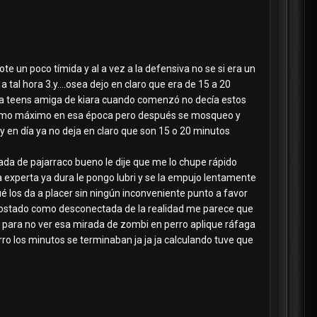
te un poco tímida y al a vez a la defensiva no se si era un
al hora 3.y....osea dejo en claro que era de 15 a 20
na teens amiga de kiara cuando comenzó no decía estos
como máximo en esa época pero después se mosqueo y
y en día ya no deja en claro que son 15 o 20 minutos
avada de pajarraco bueno le dije que me lo chupe rápido
 experta ya dura le pongo lubri y se la empujo lentamente
los da a placer sin ningún inconveniente punto a favor
un costado como desconectada de la realidad me parece que
o para no ver esa mirada de zombi en perro aplique ráfaga
o los minutos se terminaban ja ja ja calculando tuve que