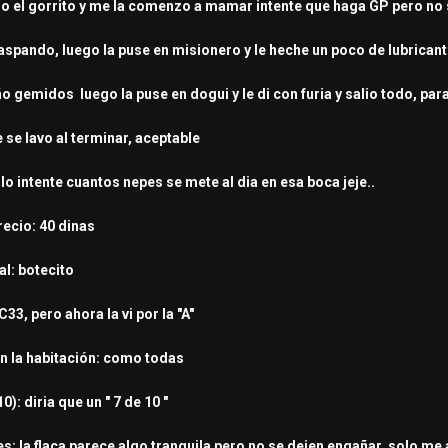
o el gorrito y me la comenzo a mamar intente que haga GP pero no se
aspando,
luego la puse en misionero y le heche un poco de lubrican
o gemidos luego la puse en dogui y le di con furia y salio todo, par
 se lavo al terminar, aceptable
 lo intente cuantos nepes se mete al dia en esa boca jeje..
recio: 40 dinas
al: botecito
33, pero ahora la vi por la "A"
en la habitación: como todas
): diria que un " 7 de 10 "
: la flaca parece algo tranquila pero no se dejen engañar, solo me 