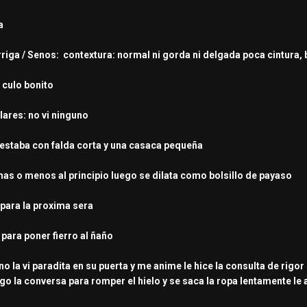
a
arriga / Senos: contextura: normal ni gorda ni delgada poca cintura, 
: culo bonito
lares: no vi ninguno
: estaba con falda corta y una casaca pequeña
 mas o menos al principio luego se dilata como bolsillo de payaso
 para la proxima sera
ara poner fierro al ñaño
no la vi paradita en su puerta y me anime le hice la consulta de rigor d
ago la conversa para romper el hielo y se saca la ropa lentamente le