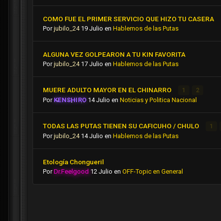
COMO FUE EL PRIMER SERVICIO QUE HIZO TU CASERA
Por
jubilo_24
19 Julio
en
Hablemos de las Putas
ALGUNA VEZ GOLPEARON A TU KIN FAVORITA
Por
jubilo_24
17 Julio
en
Hablemos de las Putas
MUERE ADULTO MAYOR EN EL CHINARRO
1
2
Por
KENSHIRO
14 Julio
en
Noticias y Politica Nacional
TODAS LAS PUTAS TIENEN SU CAFICUHO / CHULO
1
Por
jubilo_24
14 Julio
en
Hablemos de las Putas
Etología Chongueril
Por
Dr.Feelgood
12 Julio
en
OFF-Topic en General