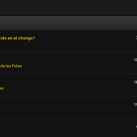
cido en el chongo?
1
de las Putas
1
as
1