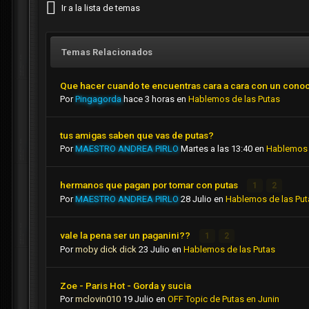
Ir a la lista de temas
Temas Relacionados
Que hacer cuando te encuentras cara a cara con un cono
Por
Pingagorda
hace 3 horas
en
Hablemos de las Putas
tus amigas saben que vas de putas?
Por
MAESTRO ANDREA PIRLO
Martes a las 13:40
en
Hablemos 
hermanos que pagan por tomar con putas
1
2
Por
MAESTRO ANDREA PIRLO
28 Julio
en
Hablemos de las Put
vale la pena ser un paganini??
1
2
Por
moby dick dick
23 Julio
en
Hablemos de las Putas
Zoe - Paris Hot - Gorda y sucia
Por
mclovin010
19 Julio
en
OFF Topic de Putas en Junin