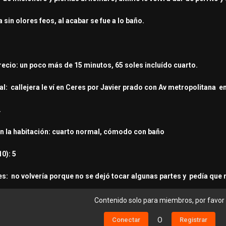
 sin olores feos, al acabar se fue a lo baño.
recio: un poco más de 15 minutos, 65 soles incluído cuarto.
al: callejera le ví en Ceres por Javier prado con Av metropolitana e
.
en la habitación: cuarto normal, cómodo con baño
0): 5
s: no volvería porque no se dejó tocar algunas partes y pedía que
Contenido solo para miembros, por favor
Conectar
O
Registrar