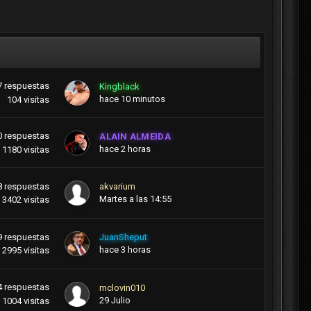
7
respuestas
Kingblack
hace 10 minutos
104
visitas
0
respuestas
ALAIN ALMEIDA
hace 2 horas
1180
visitas
8
respuestas
akvarium
Martes a las 14:55
3402
visitas
9
respuestas
JuanSheput
hace 3 horas
2995
visitas
4
respuestas
mclovin010
29 Julio
1004
visitas