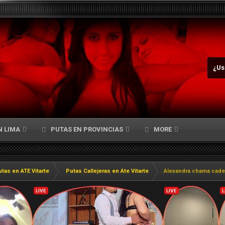
¿Us
N LIMA
PUTAS EN PROVINCIAS
MORE
tas en ATE Vitarte
Putas Callejeras en Ate Vitarte
Alexandra chama cader