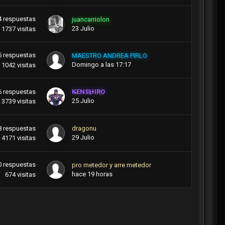
4
respuestas
juancarriolon
23 Julio
1737
visitas
5
respuestas
MAESTRO ANDREA PIRLO
Domingo a las 17:17
1042
visitas
6
respuestas
KENSHIRO
25 Julio
3739
visitas
8
respuestas
dragonu
29 Julio
4171
visitas
0
respuestas
pro metedor y arre metedor
hace 19 horas
674
visitas