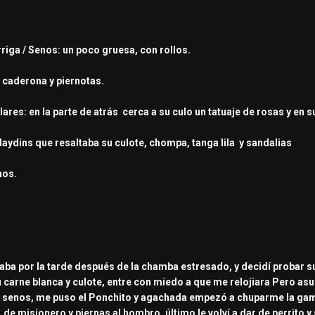
rriga / Senos: un poco gruesa, con rollos.
: caderona y piernotas.
lares: en la parte de atrás cerca a su culo un tatuaje de rosas y en
 laydins que resaltaba su culote, chompa, tanga lila y sandalias
nos.
daba por la tarde después de la chamba estresado, y decidí probar su
 carne blanca y culote, entre con miedo a que me relojiara Pero as
 senos, me puso el Ponchito y agachada empezó a chuparme la gamp
 misionero y piernas al hombro, último le volví a dar de perrito y 