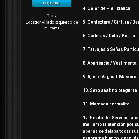
4. Color de Piel: blanca
132
5. Contextura / Cintura / Ba
Location
Al lado izquierdo de
mi cama
6. Caderas / Culo / Piernas
7. Tatuajes o Señas Particu
8. Apariencia / Vestimenta:
9. Ajuste Vaginal: Masome
10. Sexo anal: no pregunte
11. Mamada normalito
12. Relato del Servicio: an
me llamo la atención por su
apenas se dejaba tocar sus
panorama blanco, después de