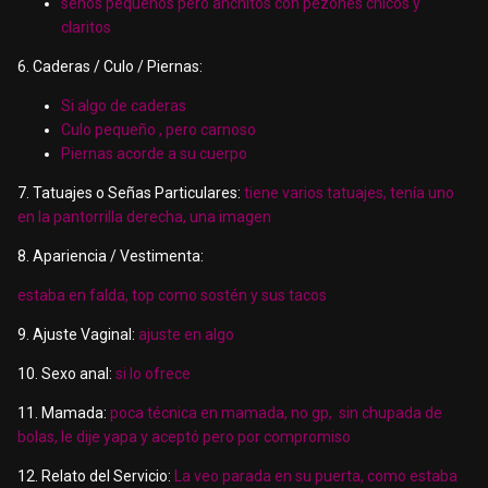
senos pequeños pero anchitos con pezones chicos y
claritos
6. Caderas / Culo / Piernas:
Si algo de caderas
Culo pequeño , pero carnoso
Piernas acorde a su cuerpo
7. Tatuajes o Señas Particulares:
tiene varios tatuajes, tenía uno
en la pantorrilla derecha, una imagen
8. Apariencia / Vestimenta:
estaba en falda, top como sostén y sus tacos
9. Ajuste Vaginal:
ajuste en algo
10. Sexo anal:
si lo ofrece
11. Mamada:
poca técnica en mamada, no gp, sin chupada de
bolas, le dije yapa y aceptó pero por compromiso
12. Relato del Servicio:
La veo parada en su puerta, como estaba