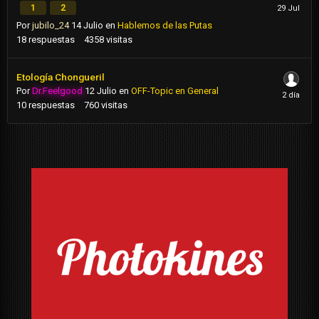
1
2
Por
jubilo_24
14 Julio
en
Hablemos de las Putas
18
respuestas
4358
visitas
Etología Chongueril
Por
Dr.Feelgood
12 Julio
en
OFF-Topic en General
10
respuestas
760
visitas