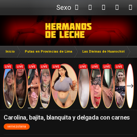
Sexo
Webcam
Inicio
Putas en Provincias de Lima
Las Divinas de Huarochirí
Ca
Carolina, bajita, blanquita y delgada con carnes
venezolana