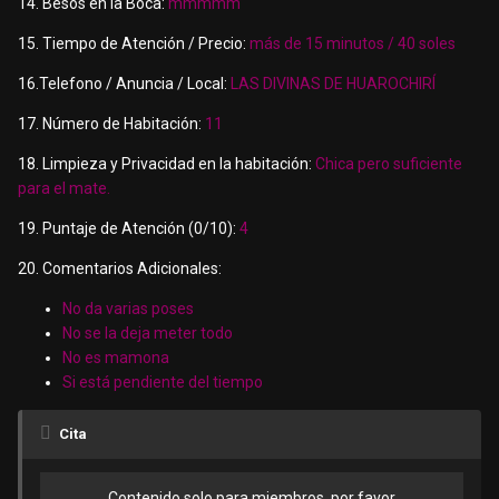
14. Besos en la Boca:
mmmmm
15. Tiempo de Atención / Precio:
más de 15 minutos / 40 soles
16.Telefono / Anuncia / Local:
LAS DIVINAS DE HUAROCHIRÍ
17. Número de Habitación:
11
18. Limpieza y Privacidad en la habitación:
Chica pero suficiente
para el mate.
19. Puntaje de Atención (0/10):
4
20. Comentarios Adicionales:
No da varias poses
No se la deja meter todo
No es mamona
Si está pendiente del tiempo
Cita
Contenido solo para miembros, por favor