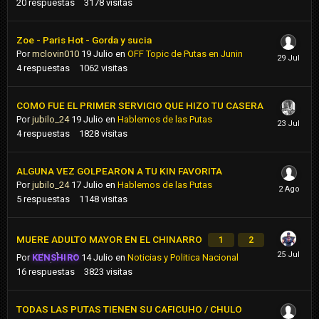
20
respuestas
3178
visitas
Zoe - Paris Hot - Gorda y sucia
Por
mclovin010
19 Julio
en
OFF Topic de Putas en Junin
4
respuestas
1062
visitas
COMO FUE EL PRIMER SERVICIO QUE HIZO TU CASERA
Por
jubilo_24
19 Julio
en
Hablemos de las Putas
4
respuestas
1828
visitas
ALGUNA VEZ GOLPEARON A TU KIN FAVORITA
Por
jubilo_24
17 Julio
en
Hablemos de las Putas
5
respuestas
1148
visitas
MUERE ADULTO MAYOR EN EL CHINARRO
1
2
Por
KENSHIRO
14 Julio
en
Noticias y Politica Nacional
16
respuestas
3823
visitas
TODAS LAS PUTAS TIENEN SU CAFICUHO / CHULO