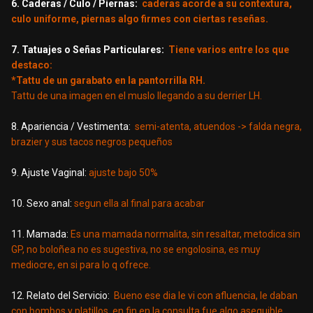
6. Caderas / Culo / Piernas:
caderas acorde a su contextura,
culo uniforme, piernas algo firmes con ciertas reseñas.
7. Tatuajes o Señas Particulares:
Tiene varios entre los que
destaco:
*Tattu de un garabato en la pantorrilla RH.
Tattu de una imagen en el muslo llegando a su derrier LH.
8. Apariencia / Vestimenta:
semi-atenta, atuendos -> falda negra,
brazier y sus tacos negros pequeños
9. Ajuste Vaginal:
ajuste bajo 50%
10. Sexo anal:
segun ella al final para acabar
11. Mamada:
Es una mamada normalita, sin resaltar, metodica sin
GP, no boloñea no es sugestiva, no se engolosina, es muy
mediocre, en si para lo q ofrece.
12. Relato del Servicio:
Bueno ese dia le vi con afluencia, le daban
con bombos y platillos, en fin en la consulta fue algo asequible,