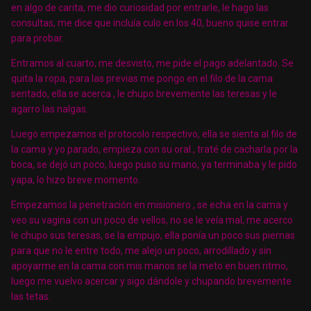
en algo de carita, me dio curiosidad por entrarle, le hago las
consultas, me dice que incluía culo en los 40, bueno quise entrar
para probar.
Entramos al cuarto, me desvisto, me pide el pago adelantado. Se
quita la ropa, para las previas me pongo en el filo de la cama
sentado, ella se acerca , le chupo brevemente las teresas y le
agarro las nalgas.
Luego empezamos el protocolo respectivo, ella se sienta al filo de
la cama y yo parado, empieza con su oral , traté de cacharla por la
boca, se dejó un poco, luego puso su mano, ya terminaba y le pido
yapa, lo hizo breve momento.
Empezamos la penetración en misionero , se echa en la cama y
veo su vagina con un poco de vellos, no se le veía mal, me acerco
le chupo sus teresas, se la empujo, ella ponía un poco sus piernas
para que no le entre todo, me alejo un poco, arrodillado y sin
apoyarme en la cama con mis manos se la meto en buen ritmo,
luego me vuelvo acercar y sigo dándole y chupando brevemente
las tetas.