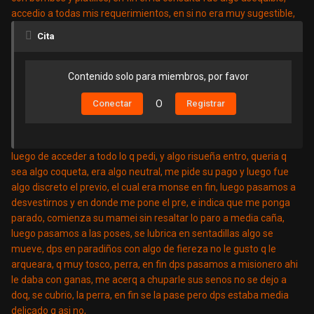
accedio a todas mis requerimientos, en si no era muy sugestible,
Cita
Contenido solo para miembros, por favor
Conectar
O
Registrar
luego de acceder a todo lo q pedi, y algo risueña entro, queria q
sea algo coqueta, era algo neutral, me pide su pago y luego fue
algo discreto el previo, el cual era monse en fin, luego pasamos a
desvestirnos y en donde me pone el pre, e indica que me ponga
parado, comienza su mamei sin resaltar lo paro a media caña,
luego pasamos a las poses, se lubrica en sentadillas algo se
mueve, dps en paradiños con algo de fiereza no le gusto q le
arqueara, q muy tosco, perra, en fin dps pasamos a misionero ahi
le daba con ganas, me acerq a chuparle sus senos no se dejo a
doq, se cubrio, la perra, en fin se la pase pero dps estaba media
delicado q asi no,