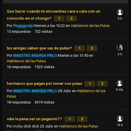
Que hacer cuando te encuentras cara a cara con un
conocido en el chongo?
1
2
Por
Pingagorda
Viernes a las 16:22
en
Hablemos de las Putas
15
respuestas
722
visitas
tus amigas saben que vas de putas?
1
2
Por
MAESTRO ANDREA PIRLO
Martes a las 13:40
en
Hablemos de las Putas
16
respuestas
1523
visitas
hermanos que pagan por tomar con putas
1
2
Por
MAESTRO ANDREA PIRLO
28 Julio
en
Hablemos de las
Putas
18
respuestas
3619
visitas
vale la pena ser un paganini??
1
2
Por
moby dick dick
23 Julio
en
Hablemos de las Putas