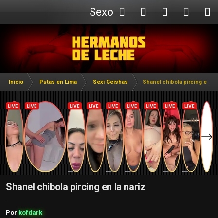
Sexo
Webcam
Inicio
Putas en Lima
Sexi Geishas
Shanel chibola pircing en la 
Shanel chibola pircing en la nariz
Por
kofdark