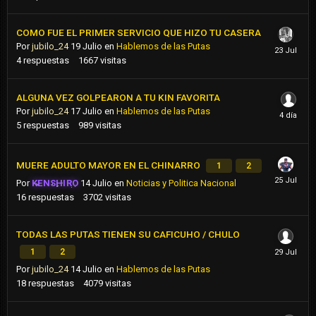
COMO FUE EL PRIMER SERVICIO QUE HIZO TU CASERA
Por
jubilo_24
19 Julio
en
Hablemos de las Putas
4
respuestas
1667
visitas
ALGUNA VEZ GOLPEARON A TU KIN FAVORITA
Por
jubilo_24
17 Julio
en
Hablemos de las Putas
5
respuestas
989
visitas
MUERE ADULTO MAYOR EN EL CHINARRO
1
2
Por
KENSHIRO
14 Julio
en
Noticias y Politica Nacional
16
respuestas
3702
visitas
TODAS LAS PUTAS TIENEN SU CAFICUHO / CHULO
1
2
Por
jubilo_24
14 Julio
en
Hablemos de las Putas
18
respuestas
4079
visitas