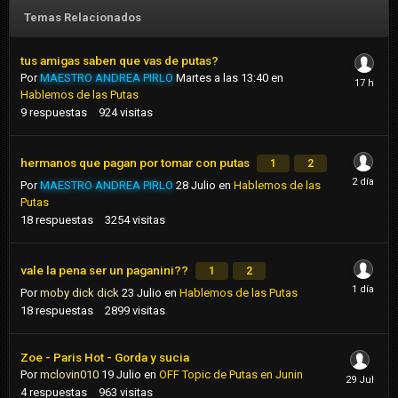
Temas Relacionados
tus amigas saben que vas de putas?
Por
MAESTRO ANDREA PIRLO
Martes a las 13:40
en
Hablemos de las Putas
9
respuestas
924
visitas
hermanos que pagan por tomar con putas
1
2
Por
MAESTRO ANDREA PIRLO
28 Julio
en
Hablemos de las
Putas
18
respuestas
3254
visitas
vale la pena ser un paganini??
1
2
Por
moby dick dick
23 Julio
en
Hablemos de las Putas
18
respuestas
2899
visitas
Zoe - Paris Hot - Gorda y sucia
Por
mclovin010
19 Julio
en
OFF Topic de Putas en Junin
4
respuestas
963
visitas