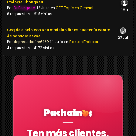
Etología Chongueril
Por
Dr.Feelgood
12 Julio
en
OFF-Topic en General
8
respuestas
615
visitas
Cogida a pelo con una modelito fitnes que tenía centro
de servicio sexual...
Por
depredadorfire6469
11 Julio
en
Relatos Eróticos
4
respuestas
4172
visitas