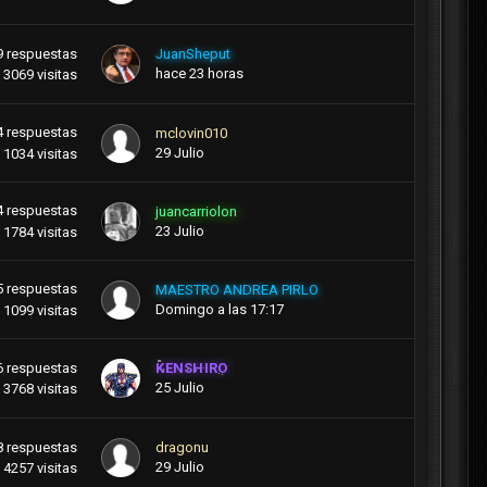
9
respuestas
JuanSheput
hace 23 horas
3069
visitas
4
respuestas
mclovin010
29 Julio
1034
visitas
4
respuestas
juancarriolon
23 Julio
1784
visitas
5
respuestas
MAESTRO ANDREA PIRLO
Domingo a las 17:17
1099
visitas
6
respuestas
KENSHIRO
25 Julio
3768
visitas
8
respuestas
dragonu
29 Julio
4257
visitas