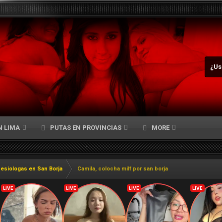
¿Us
N LIMA
PUTAS EN PROVINCIAS
MORE
nesiologas en San Borja
Camila, colocha milf por san borja