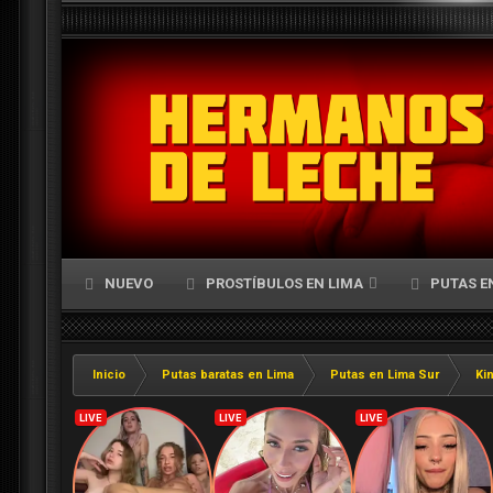
NUEVO
PROSTÍBULOS EN LIMA
PUTAS E
Inicio
Putas baratas en Lima
Putas en Lima Sur
Ki