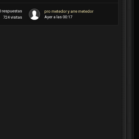
0
respuestas
pro metedor y arre metedor
Ayer a las 00:17
724
visitas