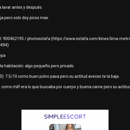
 a lavar antes y después.
eja pero solo doy picos max.
al: 900462195 / photoestafa (https://www.estafa.com/kines/lima-metro
7494)
epa
 la habitación: algo pequeño pero privado.
0): 7.5/10 como buen polvo pasa pero su actitud aveces te la baja.
 como milf era lo que buscaba por cuerpo y buena carne pero su actitu