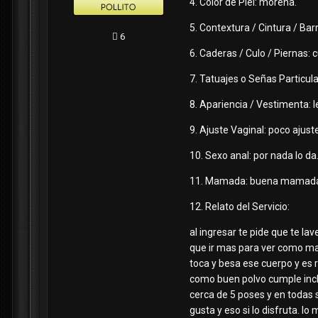
4. Color de Piel: morena.
5. Contextura / Cintura / Ba
6
6. Caderas / Culo / Piernas: 
7. Tatuajes o Señas Particul
8. Apariencia / Vestimenta: le
9. Ajuste Vaginal: poco ajust
10. Sexo anal: por nada lo da
11. Mamada: buena mamada 
12. Relato del Servicio:
al ingresar te pide que te la
que ir mas para ver como man
toca y besa ese cuerpo y es 
como buen polvo cumple inclus
cerca de 5 poses y en todas s
gusta y eso si lo disfruta. l