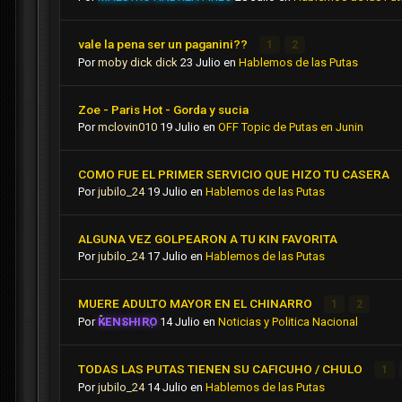
vale la pena ser un paganini??
1
2
Por
moby dick dick
23 Julio
en
Hablemos de las Putas
Zoe - Paris Hot - Gorda y sucia
Por
mclovin010
19 Julio
en
OFF Topic de Putas en Junin
COMO FUE EL PRIMER SERVICIO QUE HIZO TU CASERA
Por
jubilo_24
19 Julio
en
Hablemos de las Putas
ALGUNA VEZ GOLPEARON A TU KIN FAVORITA
Por
jubilo_24
17 Julio
en
Hablemos de las Putas
MUERE ADULTO MAYOR EN EL CHINARRO
1
2
Por
KENSHIRO
14 Julio
en
Noticias y Politica Nacional
TODAS LAS PUTAS TIENEN SU CAFICUHO / CHULO
1
Por
jubilo_24
14 Julio
en
Hablemos de las Putas