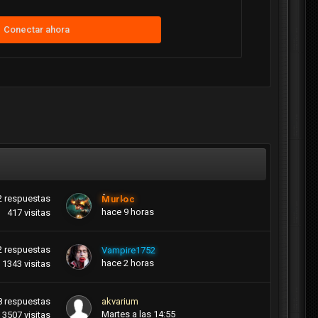
Conectar ahora
2
respuestas
Murloc
hace 9 horas
417
visitas
2
respuestas
Vampire1752
hace 2 horas
1343
visitas
8
respuestas
akvarium
Martes a las 14:55
3507
visitas