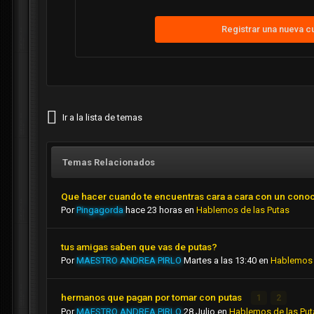
Registrar una nueva c
Ir a la lista de temas
Temas Relacionados
Que hacer cuando te encuentras cara a cara con un cono
Por
Pingagorda
hace 23 horas
en
Hablemos de las Putas
tus amigas saben que vas de putas?
Por
MAESTRO ANDREA PIRLO
Martes a las 13:40
en
Hablemos 
hermanos que pagan por tomar con putas
1
2
Por
MAESTRO ANDREA PIRLO
28 Julio
en
Hablemos de las Put