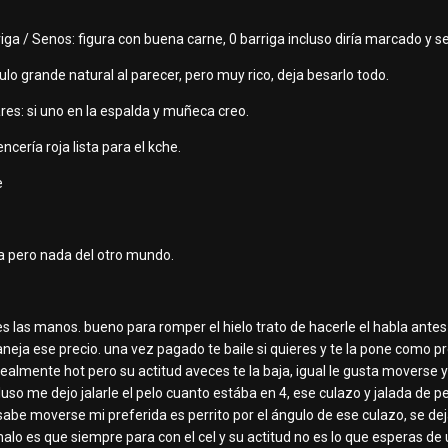
rriga / Senos: figura con buena carne, 0 barriga incluso diría marcado y
culo grande natural al parecer, pero muy rico, deja besarlo todo.
ares: si uno en la espalda y muñeca creo.
ncería roja lista para el kche.
e
.
pero nada del otro mundo.
ves las manos. bueno para romper el hielo trato de hacerle el habla antes
eja ese precio. una vez pagado te baile si quieres y te la pone como p
realmente hot pero su actitud aveces te la baja, igual le gusta moverse
o me dejo jalarle el pelo cuanto estába en 4, ese culazo y jalada de pel
abe moverse mi preferida es perrito por el ángulo de ese culazo, se deja
o malo es que siempre para con el cel y su actitud no es lo que esperas de