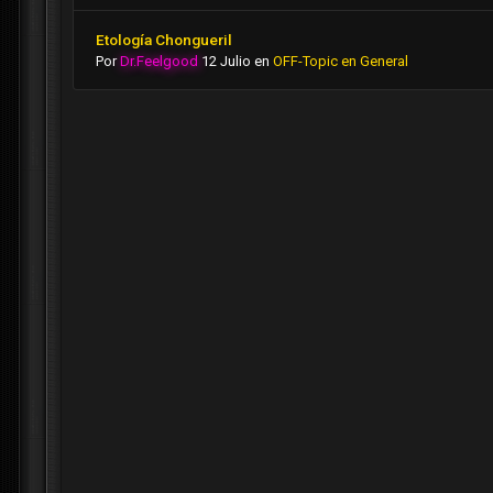
Etología Chongueril
Por
Dr.Feelgood
12 Julio
en
OFF-Topic en General