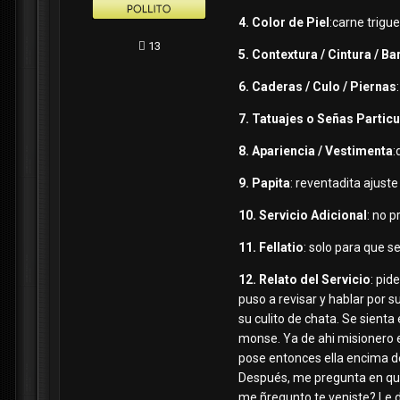
4. Color de Piel
:carne trigu
13
5. Contextura / Cintura / Ba
6. Caderas / Culo / Piernas
7. Tatuajes o Señas Partic
8. Apariencia / Vestimenta
:
9. Papita
: reventadita ajust
10. Servicio Adicional
: no 
11. Fellatio
: solo para que s
12. Relato del Servicio
:
pide 
puso a revisar y hablar por s
su culito de chata. Se sienta
monse. Ya de ahi misionero e
pose entonces ella encima de 
Después, me pregunta en que 
me ñregunto te veniste? Le d