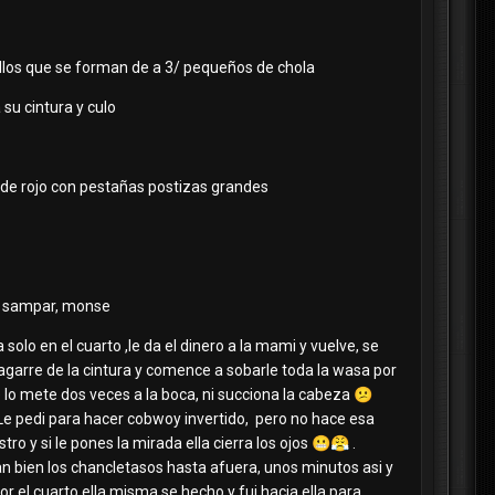
rollos que se forman de a 3/ pequeños de chola
 su cintura y culo
ad de rojo con pestañas postizas grandes
re sampar, monse
a solo en el cuarto ,le da el dinero a la mami y vuelve, se
a agarre de la cintura y comence a sobarle toda la wasa por
se lo mete dos veces a la boca, ni succiona la cabeza
😕
e pedi para hacer cobwoy invertido, pero no hace esa
o y si le pones la mirada ella cierra los ojos
😬
😤
.
n bien los chancletasos hasta afuera, unos minutos asi y
 el cuarto ella misma se hecho y fui hacia ella para