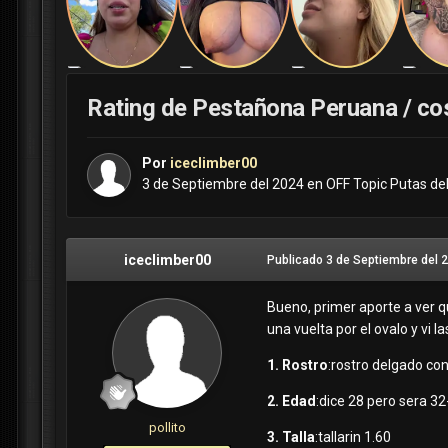
Rating de Pestañona Peruana / co
Por
iceclimber00
3 de Septiembre del 2024
en
OFF Topic Putas de
iceclimber00
Publicado
3 de Septiembre del 
Bueno, primer aporte a ver que
una vuelta por el ovalo y vi 
1. Rostro
:rostro delgado con
2. Edad
:dice 28 pero sera 3
pollito
3. Talla
:tallarin 1.60