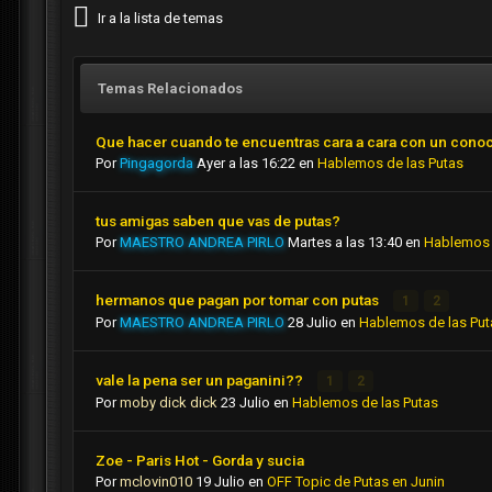
Ir a la lista de temas
Temas Relacionados
Que hacer cuando te encuentras cara a cara con un cono
Por
Pingagorda
Ayer a las 16:22
en
Hablemos de las Putas
tus amigas saben que vas de putas?
Por
MAESTRO ANDREA PIRLO
Martes a las 13:40
en
Hablemos 
hermanos que pagan por tomar con putas
1
2
Por
MAESTRO ANDREA PIRLO
28 Julio
en
Hablemos de las Put
vale la pena ser un paganini??
1
2
Por
moby dick dick
23 Julio
en
Hablemos de las Putas
Zoe - Paris Hot - Gorda y sucia
Por
mclovin010
19 Julio
en
OFF Topic de Putas en Junin