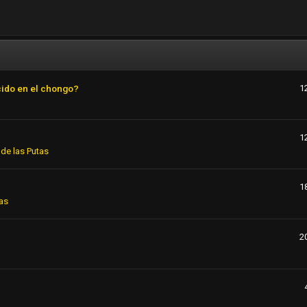
cido en el chongo?
1
1
de las Putas
1
as
2