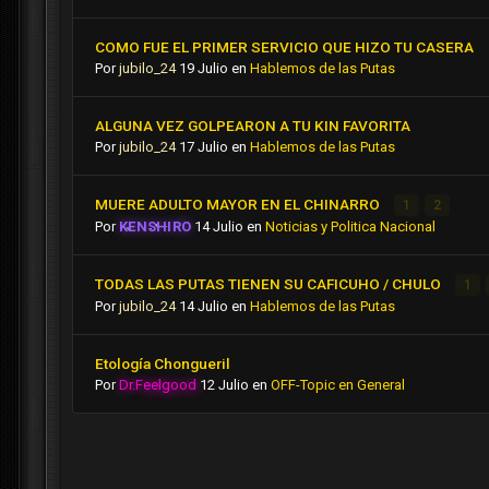
COMO FUE EL PRIMER SERVICIO QUE HIZO TU CASERA
Por
jubilo_24
19 Julio
en
Hablemos de las Putas
ALGUNA VEZ GOLPEARON A TU KIN FAVORITA
Por
jubilo_24
17 Julio
en
Hablemos de las Putas
MUERE ADULTO MAYOR EN EL CHINARRO
1
2
Por
KENSHIRO
14 Julio
en
Noticias y Politica Nacional
TODAS LAS PUTAS TIENEN SU CAFICUHO / CHULO
1
Por
jubilo_24
14 Julio
en
Hablemos de las Putas
Etología Chongueril
Por
Dr.Feelgood
12 Julio
en
OFF-Topic en General