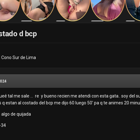
stado d bcp
l Cono Sur de Lima
2024
é tal me sale ... re y bueno recien me atendi con esta gata.. soy del sur 
las q estan al costado del bcp me dijo 60 luego 50' pa q te animes 20 mi
 algo de quijada
2-34