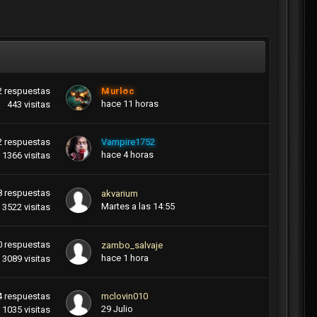
2
respuestas
Murloc
hace 11 horas
443
visitas
2
respuestas
Vampire1752
hace 4 horas
1366
visitas
8
respuestas
akvarium
Martes a las 14:55
3522
visitas
0
respuestas
zambo_salvaje
hace 1 hora
3089
visitas
4
respuestas
mclovin010
29 Julio
1035
visitas