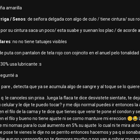
eña amarilla
rriga / Senos
: de señora delgada con algo de culo / tiene cintura/ sus 
: por su cintura saca un poco/ esta suabe y suenan los plac / de acorde a
ulares
: no no tiene tatuajes visibles
de puta con pantalon de tela rojo con cojincito en el anuel pelo tonalid
e 30% usa lubricante
:s
pregunté a
e pare , detecta que ya se acumula algo de sangre y al toque se lo quie
q le canceles sin prisa ..luega la flaca te dice desvistete sientate, te dej
u celular y le dije te puedo tocar? y me dijo normal puedes ir entonces l
 en el filo de la cama y te dice que tienes que venir te pone el condon y 
n el filo y bueno no tiene ajuste ni se como mantuve mi ereccion
☺️
😂
L
mi nomas para lo cual aumento en 5% su ajuste lo cual ni te mira al rostr
pose te vienes le dije no se perrito entonces hacemos y pa q si sonaba
ije aun no y respondio no te demores mucho q nos van a cobrar mas poor