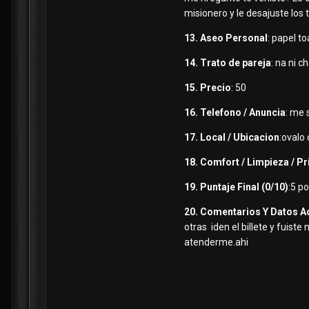
misionero y le desajuste los t
13. Aseo Personal
: papel to
14. Trato de pareja
: na ni 
15. Precio
: 50
16. Telefono / Anuncia
: me 
17. Local / Ubicacion
:ovalo
18. Comfort / Limpieza / P
19. Puntaje Final (0/10)
:5 p
20. Comentarios Y Datos A
otras iden el billete y fuist
atenderme.ahi