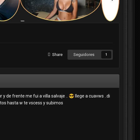
Share
Seguidores
1
y de frente me fui a villa salvaje ..
😎
llege a cuavws ..di
nutos hasta w te vscess y subimos