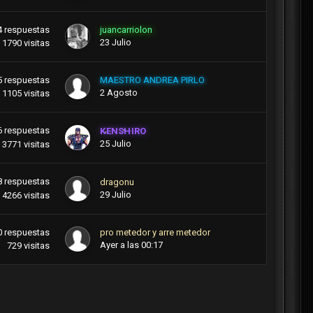
4
respuestas
juancarriolon
23 Julio
1790
visitas
5
respuestas
MAESTRO ANDREA PIRLO
2 Agosto
1105
visitas
6
respuestas
KENSHIRO
25 Julio
3771
visitas
8
respuestas
dragonu
29 Julio
4266
visitas
0
respuestas
pro metedor y arre metedor
Ayer a las 00:17
729
visitas