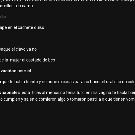
ornillos a la cama.
alla
chape en el cachete quiso
saque el clavo ya no
 de la mujer al costado de bcp
rivacidad
:normal
orque te habla bonito y no pone excusas para no hacer el oral eso da col
dicionales
: esta flcas al menos no tenia tufo en ma vagina te habla bie
e no cumplen y salen q comieron algo o tomaron pastilla o que tienen vom