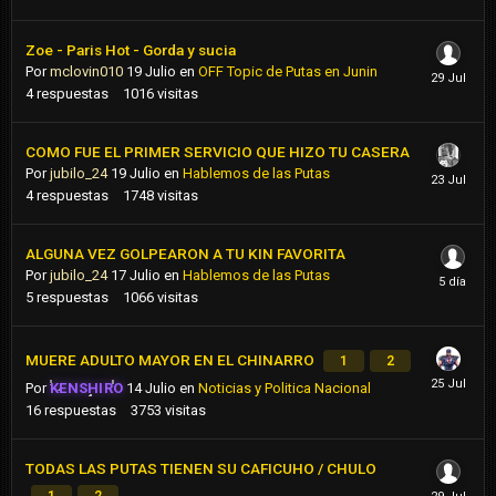
Zoe - Paris Hot - Gorda y sucia
Por
mclovin010
19 Julio
en
OFF Topic de Putas en Junin
4
respuestas
1016
visitas
COMO FUE EL PRIMER SERVICIO QUE HIZO TU CASERA
Por
jubilo_24
19 Julio
en
Hablemos de las Putas
4
respuestas
1748
visitas
ALGUNA VEZ GOLPEARON A TU KIN FAVORITA
Por
jubilo_24
17 Julio
en
Hablemos de las Putas
5
respuestas
1066
visitas
MUERE ADULTO MAYOR EN EL CHINARRO
1
2
Por
KENSHIRO
14 Julio
en
Noticias y Politica Nacional
16
respuestas
3753
visitas
TODAS LAS PUTAS TIENEN SU CAFICUHO / CHULO
1
2