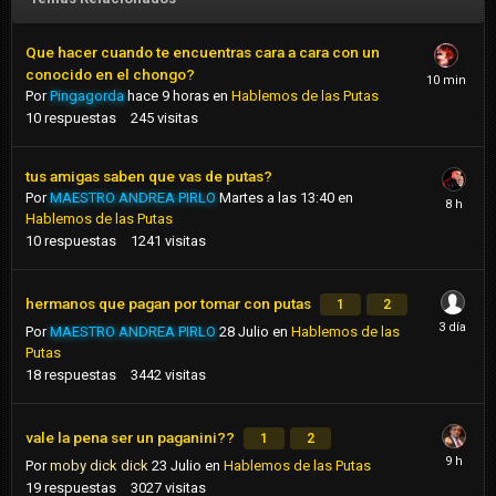
Que hacer cuando te encuentras cara a cara con un
conocido en el chongo?
Por
Pingagorda
hace 9 horas
en
Hablemos de las Putas
10
respuestas
245
visitas
tus amigas saben que vas de putas?
Por
MAESTRO ANDREA PIRLO
Martes a las 13:40
en
Hablemos de las Putas
10
respuestas
1241
visitas
hermanos que pagan por tomar con putas
1
2
Por
MAESTRO ANDREA PIRLO
28 Julio
en
Hablemos de las
Putas
18
respuestas
3442
visitas
vale la pena ser un paganini??
1
2
Por
moby dick dick
23 Julio
en
Hablemos de las Putas
19
respuestas
3027
visitas