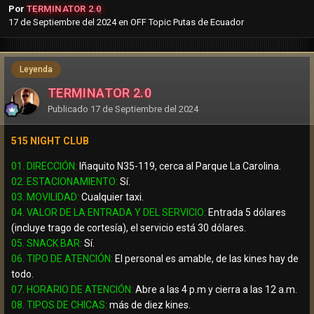
Por
TERMINATOR 2.0
17 de Septiembre del 2024
en
OFF Topic Putas de Ecuador
Leyenda
TERMINATOR 2.0
Publicado
17 de Septiembre del 2024
515 NIGHT CLUB
01. DIRECCIÓN:
Iñaquito N35-119, cerca al Parque La Carolina.
02. ESTACIONAMIENTO:
Sí.
03. MOVILIDAD:
Cualquier taxi.
04. VALOR DE LA ENTRADA Y DEL SERVICIO:
Entrada 5 dólares
(incluye trago de cortesía), el servicio está 30 dólares.
05. SNACK BAR:
Sí.
06. TIPO DE ATENCIÓN:
El personal es amable, de las kines hay de
todo.
07. HORARIO DE ATENCIÓN:
Abre a las 4 p.m y cierra a las 12 a.m.
08. TIPOS DE CHICAS:
más de diez kines.