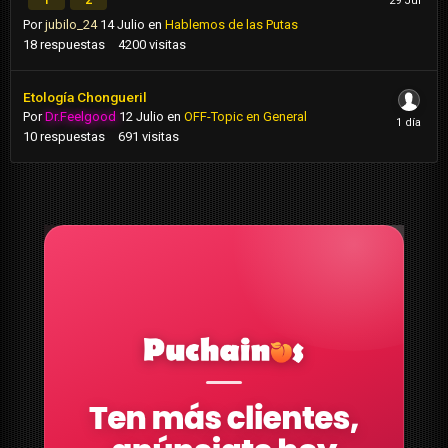
Por
jubilo_24
14 Julio
en
Hablemos de las Putas
18
respuestas
4200
visitas
Etología Chongueril
Por
Dr.Feelgood
12 Julio
en
OFF-Topic en General
10
respuestas
691
visitas