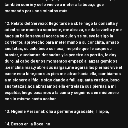
también sonríe y se lo vuelve a meter a la boca,sigue
mamando por unos minutos más
12. Relato del Servicio: llego tarde a cb le hago la consulta y
adentro se muestra sonriente, me abraza, se da la vuelta y me
hace un baile sensual acerca su culo y se mueve le sigo la
corriente, aprovecho para meter mano a su conchita, amaso
sus tetas, su culo beso su nuca, me pide que le saque su
brasier, quedamos desnudos y la penetro en perrito, le doy
duro ,al cabo de unos momentos empezó a lanzar gemidos
,se inclina mas,y abre sus nalgas,me agarra las piernas vive el
cache esta kine,con sus pies me atrae hacia ella, cambiamos
a misionero al filo le sigo dando a full, aguanta castigo, beso
sus tetazas,nos abrazamos ella entrelaza sus piernas a mi
espalda, luego pasamos a la cama y seguimos en misionero
con lo mismo hasta acabar
13. Higiene Personal: olia a perfume agradable, limpia,
14. Besos en la Boca: no