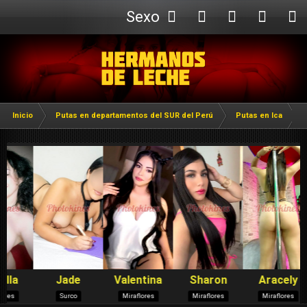
Sexo
Webcam
Inicio
Putas en departamentos del SUR del Perú
Putas en Ica