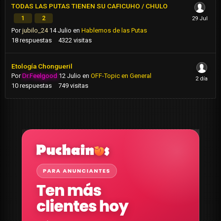
TODAS LAS PUTAS TIENEN SU CAFICUHO / CHULO
1
2
Por
jubilo_24
14 Julio
en
Hablemos de las Putas
18
respuestas
4322
visitas
Etología Chongueril
Por
Dr.Feelgood
12 Julio
en
OFF-Topic en General
10
respuestas
749
visitas