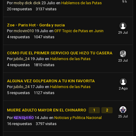
Por
moby dick dick
23 Julio
en
Hablemos de las Putas
20
respuestas
3137
visitas
Zoe - Paris Hot - Gorda y sucia
Por
mclovin010
19 Julio
en
OFF Topic de Putas en Junin
4
respuestas
1047
visitas
COMO FUE EL PRIMER SERVICIO QUE HIZO TU CASERA
Por
jubilo_24
19 Julio
en
Hablemos de las Putas
4
respuestas
1810
visitas
ALGUNA VEZ GOLPEARON A TU KIN FAVORITA
Por
jubilo_24
17 Julio
en
Hablemos de las Putas
5
respuestas
1127
visitas
MUERE ADULTO MAYOR EN EL CHINARRO
1
2
Por
KENSHIRO
14 Julio
en
Noticias y Politica Nacional
16
respuestas
3797
visitas