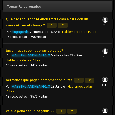
Temas Relacionados
Que hacer cuando te encuentras cara a cara con un
conocido en el chongo?
1
2
Por
Pingagorda
Viernes a las 16:22
en
Hablemos de las Putas
15
respuestas
595
visitas
tus amigas saben que vas de putas?
Por
MAESTRO ANDREA PIRLO
Martes a las 13:40
en
Hablemos de las Putas
14
respuestas
1439
visitas
hermanos que pagan por tomar con putas
1
2
Por
MAESTRO ANDREA PIRLO
28 Julio
en
Hablemos de las
Putas
18
respuestas
3576
visitas
vale la pena ser un paganini??
1
2