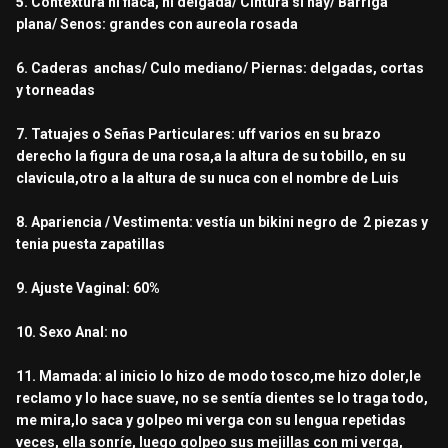
5. Contextura ni flaca, ni delgada/ Cintura si hay/ Barriga
plana/ Senos: grandes con aureola rosada
6. Caderas anchas/ Culo mediano/ Piernas: delgadas, cortas
y torneadas
7. Tatuajes o Señas Particulares: uff varios en su brazo
derecho la figura de una rosa,a la altura de su tobillo, en su
clavicula,otro a la altura de su nuca con el nombre de Luis
8. Apariencia / Vestimenta: vestía un bikini negro de 2 piezas y
tenia puesta zapatillas
9. Ajuste Vaginal: 60%
10. Sexo Anal: no
11. Mamada: al inicio lo hizo de modo tosco,me hizo doler,le
reclamo y lo hace suave, no se sentía dientes se lo traga todo,
me mira,lo saca y golpeo mi verga con su lengua repetidas
veces, ella sonríe, luego golpeo sus mejillas con mi verga,