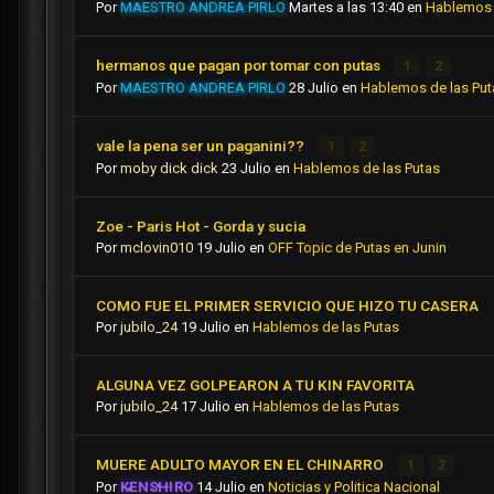
Por
MAESTRO ANDREA PIRLO
Martes a las 13:40
en
Hablemos 
hermanos que pagan por tomar con putas
1
2
Por
MAESTRO ANDREA PIRLO
28 Julio
en
Hablemos de las Put
vale la pena ser un paganini??
1
2
Por
moby dick dick
23 Julio
en
Hablemos de las Putas
Zoe - Paris Hot - Gorda y sucia
Por
mclovin010
19 Julio
en
OFF Topic de Putas en Junin
COMO FUE EL PRIMER SERVICIO QUE HIZO TU CASERA
Por
jubilo_24
19 Julio
en
Hablemos de las Putas
ALGUNA VEZ GOLPEARON A TU KIN FAVORITA
Por
jubilo_24
17 Julio
en
Hablemos de las Putas
MUERE ADULTO MAYOR EN EL CHINARRO
1
2
Por
KENSHIRO
14 Julio
en
Noticias y Politica Nacional