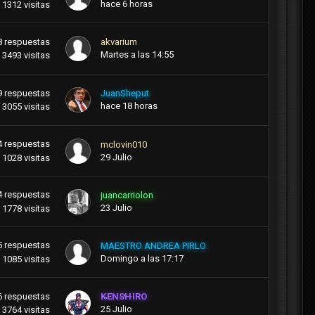
hace 6 horas
1312
visitas
8
respuestas
akvarium
Martes a las 14:55
3493
visitas
9
respuestas
JuanSheput
hace 18 horas
3055
visitas
4
respuestas
mclovin010
29 Julio
1028
visitas
4
respuestas
juancarriolon
23 Julio
1778
visitas
5
respuestas
MAESTRO ANDREA PIRLO
Domingo a las 17:17
1085
visitas
6
respuestas
KENSHIRO
25 Julio
3764
visitas