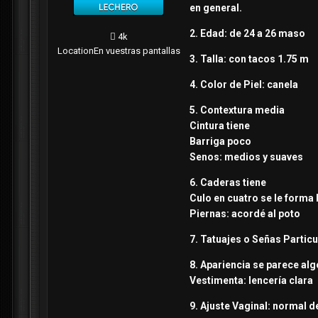
en general.
2. Edad: de 24 a 26 maso
4k
Location
En vuestras pantallas
3. Talla: con tacos 1.75 m
4. Color de Piel: canela
5. Contextura media
Cintura tiene
Barriga poco
Senos: medios y suaves
6. Caderas tiene
Culo en cuatro se le forma 
Piernas: acordé al poto
7. Tatuajes o Señas Particu
8. Apariencia se parece alg
Vestimenta: lencería clara
9. Ajuste Vaginal: normal de