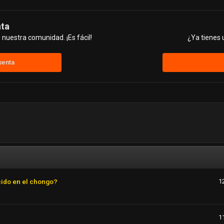
nta
nuestra comunidad. ¡Es fácil!
¿Ya tienes 
uenta
cido en el chongo?
1
1