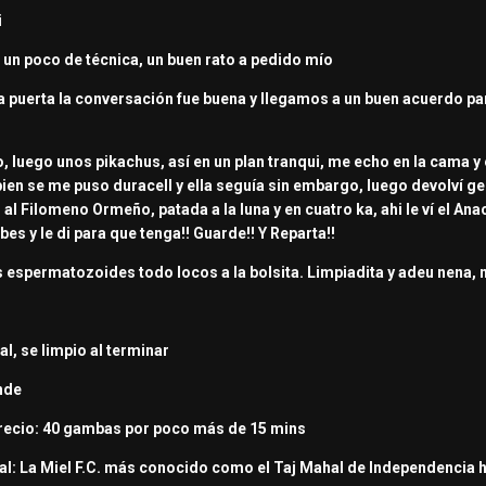
i
un poco de técnica, un buen rato a pedido mío
 la puerta la conversación fue buena y llegamos a un buen acuerdo p
 luego unos pikachus, así en un plan tranqui, me echo en la cama y
bien se me puso duracell y ella seguía sin embargo, luego devolví 
al Filomeno Ormeño, patada a la luna y en cuatro ka, ahi le ví el An
es y le di para que tenga!! Guarde!! Y Reparta!!
s espermatozoides todo locos a la bolsita. Limpiadita y adeu nena, 
l, se limpio al terminar
nde
Precio: 40 gambas por poco más de 15 mins
cal: La Miel F.C. más conocido como el Taj Mahal de Independencia 