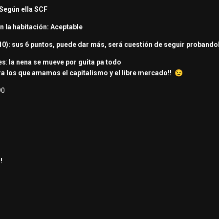
Según ella SCF
n la habitación: Aceptable
/10): sus 6 puntos, puede dar más, será cuestión de seguir probando
es
:
la nena se mueve por guita pa todo
a los que amamos el capitalismo y el libre mercado!!
😉
90
!