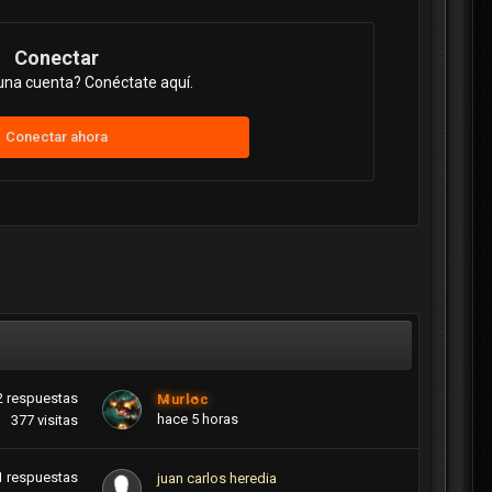
Conectar
una cuenta? Conéctate aquí.
Conectar ahora
2
respuestas
Murloc
hace 5 horas
377
visitas
1
respuestas
juan carlos heredia