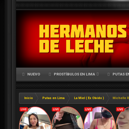
NUEVO
PROSTÍBULOS EN LIMA
PUTAS E
Inicio
Putas en Lima
La Miel ( Ex Olvido )
Michelle R