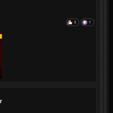
2
1
r