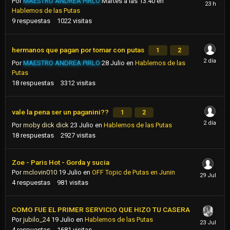
Por
MAESTRO ANDREA PIRLO
Martes a las 13:40
en
Hablemos de las Putas
9
respuestas
1022
visitas
hermanos que pagan por tomar con putas
1
2
Por
MAESTRO ANDREA PIRLO
28 Julio
en
Hablemos de las
Putas
18
respuestas
3312
visitas
vale la pena ser un paganini??
1
2
Por
moby dick dick
23 Julio
en
Hablemos de las Putas
18
respuestas
2927
visitas
Zoe - Paris Hot - Gorda y sucia
Por
mclovin010
19 Julio
en
OFF Topic de Putas en Junin
4
respuestas
981
visitas
COMO FUE EL PRIMER SERVICIO QUE HIZO TU CASERA
Por
jubilo_24
19 Julio
en
Hablemos de las Putas
4
respuestas
1681
visitas