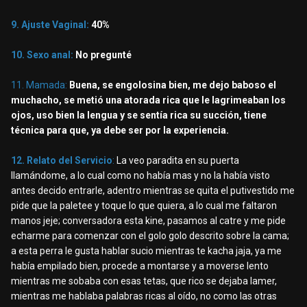
9. Ajuste Vaginal:
40%
10. Sexo anal:
No pregunté
11. Mamada:
Buena, se engolosina bien, me dejo baboso el
muchacho, se metió una atorada rica que le lagrimeaban los
ojos, uso bien la lengua y se sentía rica su succión, tiene
técnica para que, ya debe ser por la experiencia.
12. Relato del Servicio
:
La veo paradita en su puerta
llamándome, a lo cual como no había mas y no la había visto
antes decido entrarle, adentro mientras se quita el putivestido me
pide que la paletee y toque lo que quiera, a lo cual me faltaron
manos jeje; conversadora esta kine, pasamos al catre y me pide
echarme para comenzar con el golo golo descrito sobre la cama;
a esta perra le gusta hablar sucio mientras te kacha jaja, ya me
había empilado bien, procede a montarse y a moverse lento
mientras me sobaba con esas tetas, que rico se dejaba lamer,
mientras me hablaba palabras ricas al oído, no como las otras