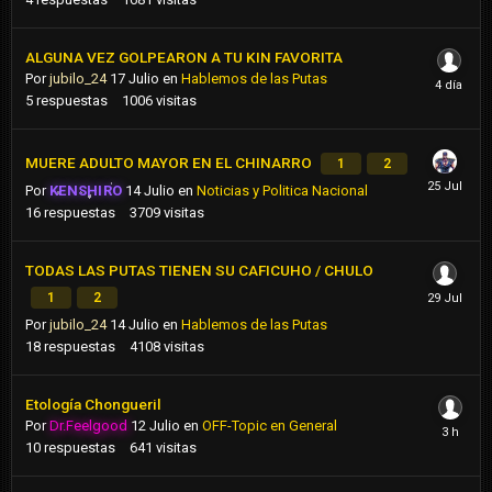
ALGUNA VEZ GOLPEARON A TU KIN FAVORITA
Por
jubilo_24
17 Julio
en
Hablemos de las Putas
5
respuestas
1006
visitas
MUERE ADULTO MAYOR EN EL CHINARRO
1
2
Por
KENSHIRO
14 Julio
en
Noticias y Politica Nacional
16
respuestas
3709
visitas
TODAS LAS PUTAS TIENEN SU CAFICUHO / CHULO
1
2
Por
jubilo_24
14 Julio
en
Hablemos de las Putas
18
respuestas
4108
visitas
Etología Chongueril
Por
Dr.Feelgood
12 Julio
en
OFF-Topic en General
10
respuestas
641
visitas