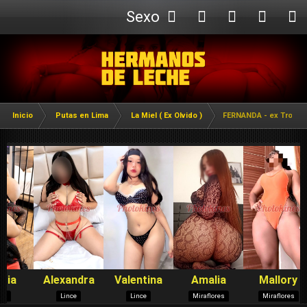
Sexo
Webcam
Inicio
Putas en Lima
La Miel ( Ex Olvido )
FERNANDA - ex Troca