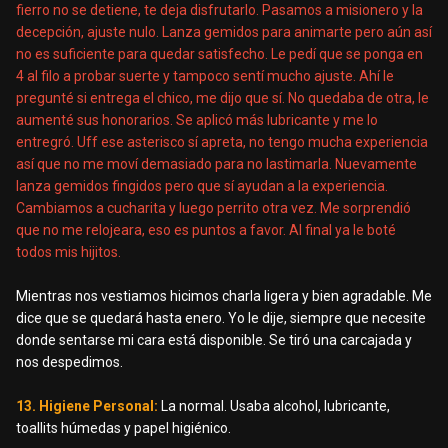
fierro no se detiene, te deja disfrutarlo. Pasamos a misionero y la
decepción, ajuste nulo. Lanza gemidos para animarte pero aún así
no es suficiente para quedar satisfecho. Le pedí que se ponga en
4 al filo a probar suerte y tampoco sentí mucho ajuste. Ahí le
pregunté si entrega el chico, me dijo que sí. No quedaba de otra, le
aumenté sus honorarios. Se aplicó más lubricante y me lo
entregró. Uff ese asterisco sí apreta, no tengo mucha experiencia
así que no me moví demasiado para no lastimarla. Nuevamente
lanza gemidos fingidos pero que sí ayudan a la experiencia.
Cambiamos a cucharita y luego perrito otra vez. Me sorprendió
que no me relojeara, eso es puntos a favor. Al final ya le boté
todos mis hijitos.
Mientras nos vestiamos hicimos charla ligera y bien agradable. Me
dice que se quedará hasta enero. Yo le dije, siempre que necesite
donde sentarse mi cara está disponible. Se tiró una carcajada y
nos despedimos.
13. Higiene Personal:
La normal. Usaba alcohol, lubricante,
toallits húmedas y papel higiénico.