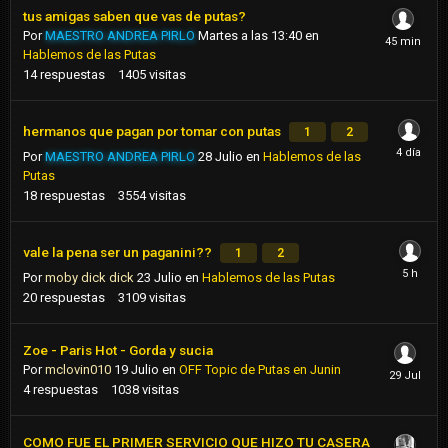
tus amigas saben que vas de putas?
Por
MAESTRO ANDREA PIRLO
Martes a las 13:40
en
Hablemos de las Putas
14
respuestas
1405
visitas
hermanos que pagan por tomar con putas
1
2
Por
MAESTRO ANDREA PIRLO
28 Julio
en
Hablemos de las
Putas
18
respuestas
3554
visitas
vale la pena ser un paganini??
1
2
Por
moby dick dick
23 Julio
en
Hablemos de las Putas
20
respuestas
3109
visitas
Zoe - Paris Hot - Gorda y sucia
Por
mclovin010
19 Julio
en
OFF Topic de Putas en Junin
4
respuestas
1038
visitas
COMO FUE EL PRIMER SERVICIO QUE HIZO TU CASERA