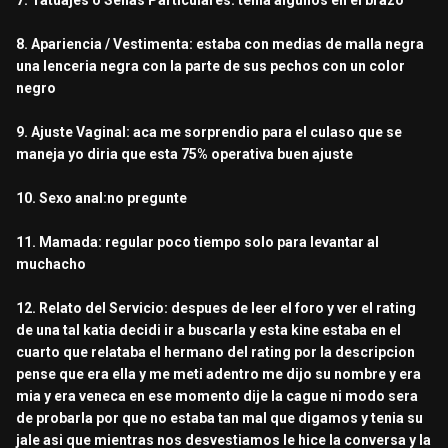
7. Tatuajes o Señas Particulares: tenia algunos en el brazo
8. Apariencia / Vestimenta: estaba con medias de malla negra
una lenceria negra con la parte de sus pechos con un color
negro
9. Ajuste Vaginal: aca me sorprendio para el culaso que se
maneja yo diria que esta 75% operativa buen ajuste
10. Sexo anal:no pregunte
11. Mamada: regular poco tiempo solo para levantar al
muchacho
12. Relato del Servicio: despues de leer el foro y ver el rating
de una tal katia decidi ir a buscarla y esta kine estaba en el
cuarto que relataba el hermano del rating por la descripcion
pense que era ella y me meti adentro me dijo su nombre y era
mia y era veneca en ese momento dije la cague ni modo sera
de probarla por que no estaba tan mal que digamos y tenia su
jale asi que mientras nos desvestiamos le hice la conversa y la