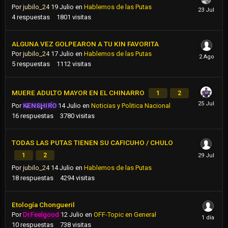
Por
jubilo_24
19 Julio
en
Hablemos de las Putas
4
respuestas
1801
visitas
ALGUNA VEZ GOLPEARON A TU KIN FAVORITA
Por
jubilo_24
17 Julio
en
Hablemos de las Putas
5
respuestas
1112
visitas
MUERE ADULTO MAYOR EN EL CHINARRO
1
2
Por
KENSHIRO
14 Julio
en
Noticias y Politica Nacional
16
respuestas
3780
visitas
TODAS LAS PUTAS TIENEN SU CAFICUHO / CHULO
1
2
Por
jubilo_24
14 Julio
en
Hablemos de las Putas
18
respuestas
4294
visitas
Etología Chongueril
Por
Dr.Feelgood
12 Julio
en
OFF-Topic en General
10
respuestas
738
visitas