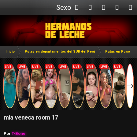
Sexo
Webcam
Inicio
Putas en departamentos del SUR del Perú
Putas en Puno
mia veneca room 17
Por
T-Bone