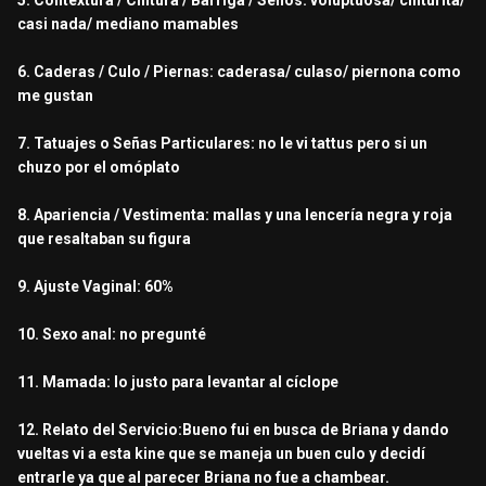
5. Contextura / Cintura / Barriga / Senos: voluptuosa/ cinturita/
casi nada/ mediano mamables
6. Caderas / Culo / Piernas: caderasa/ culaso/ piernona como
me gustan
7. Tatuajes o Señas Particulares: no le vi tattus pero si un
chuzo por el omóplato
8. Apariencia / Vestimenta: mallas y una lencería negra y roja
que resaltaban su figura
9. Ajuste Vaginal: 60%
10. Sexo anal: no pregunté
11. Mamada: lo justo para levantar al cíclope
12. Relato del Servicio:Bueno fui en busca de Briana y dando
vueltas vi a esta kine que se maneja un buen culo y decidí
entrarle ya que al parecer Briana no fue a chambear.