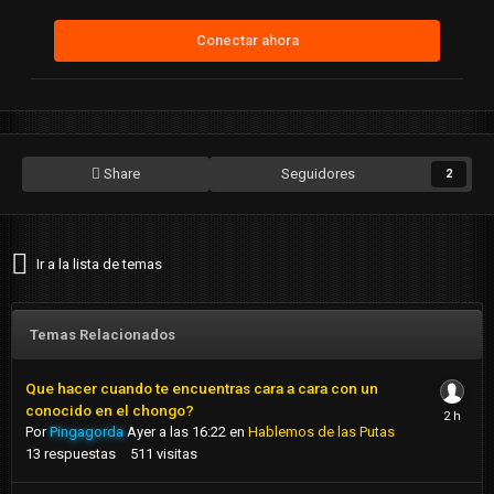
Conectar ahora
Share
Seguidores
2
Ir a la lista de temas
Temas Relacionados
Que hacer cuando te encuentras cara a cara con un
conocido en el chongo?
Por
Pingagorda
Ayer a las 16:22
en
Hablemos de las Putas
13
respuestas
511
visitas