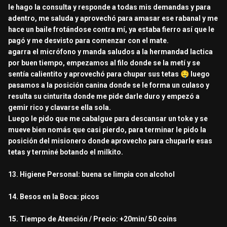
le hago la consulta y responde a todas mis demandas y para
adentro, me saluda y aprovechó para amasar ese rabanal y me
hace un baile frotándose contra mí, ya estaba fierro así que le
pagó y me desvisto para comenzar con el mate.
agarra el micrófono y manda saludos a la hermandad lactica
por buen tiempo, empezamos al filo donde se la metí y se
sentía calientito y aprovechó para chupar sus tetas
🤤
luego
pasamos a la posición canina donde se le forma un culaso y
resulta su cinturita donde me pide darle duro y empezó a
gemir rico y clavarse ella sola.
Luego le pido que me cabalgue para descansar un toke y se
mueve bien nomás que casi pierdo, para terminar le pido la
posición del misionero donde aprovecho para chuparle esas
tetas y terminé botando el milkito.
13. Higiene Personal: buena se limpia con alcohol
14. Besos en la Boca: picos
15. Tiempo de Atención / Precio: +20min/ 50 coins