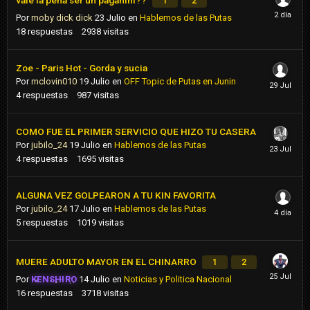
vale la pena ser un paganini??
1
2
Por
moby dick dick
23 Julio
en
Hablemos de las Putas
18
respuestas
2938
visitas
Zoe - Paris Hot - Gorda y sucia
Por
mclovin010
19 Julio
en
OFF Topic de Putas en Junin
4
respuestas
987
visitas
COMO FUE EL PRIMER SERVICIO QUE HIZO TU CASERA
Por
jubilo_24
19 Julio
en
Hablemos de las Putas
4
respuestas
1695
visitas
ALGUNA VEZ GOLPEARON A TU KIN FAVORITA
Por
jubilo_24
17 Julio
en
Hablemos de las Putas
5
respuestas
1019
visitas
MUERE ADULTO MAYOR EN EL CHINARRO
1
2
Por
KENSHIRO
14 Julio
en
Noticias y Politica Nacional
16
respuestas
3718
visitas