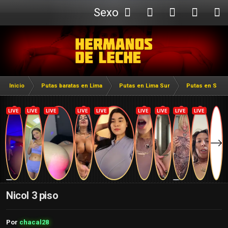
Sexo
Webcam
Inicio
Putas baratas en Lima
Putas en Lima Sur
Putas en San J
Nicol 3 piso
Por
chacal28