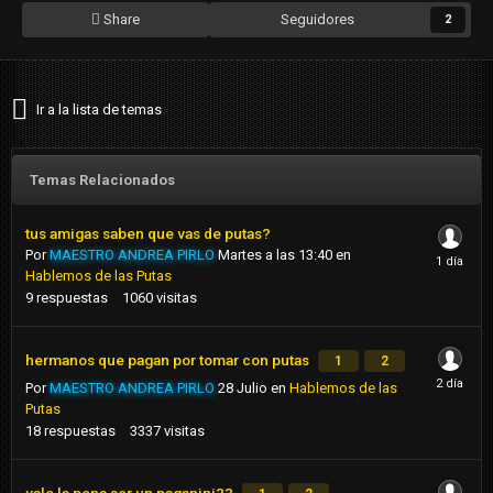
Share
Seguidores
2
Ir a la lista de temas
Temas Relacionados
tus amigas saben que vas de putas?
Por
MAESTRO ANDREA PIRLO
Martes a las 13:40
en
Hablemos de las Putas
9
respuestas
1060
visitas
hermanos que pagan por tomar con putas
1
2
Por
MAESTRO ANDREA PIRLO
28 Julio
en
Hablemos de las
Putas
18
respuestas
3337
visitas