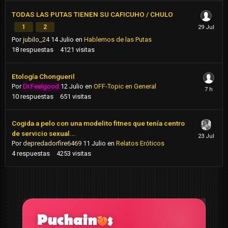
TODAS LAS PUTAS TIENEN SU CAFICUHO / CHULO
1
2
Por
jubilo_24
14 Julio
en
Hablemos de las Putas
18
respuestas
4121
visitas
Etología Chongueril
Por
Dr.Feelgood
12 Julio
en
OFF-Topic en General
10
respuestas
651
visitas
Cogida a pelo con una modelito fitnes que tenía centro
de servicio sexual...
Por
depredadorfire6469
11 Julio
en
Relatos Eróticos
4
respuestas
4253
visitas