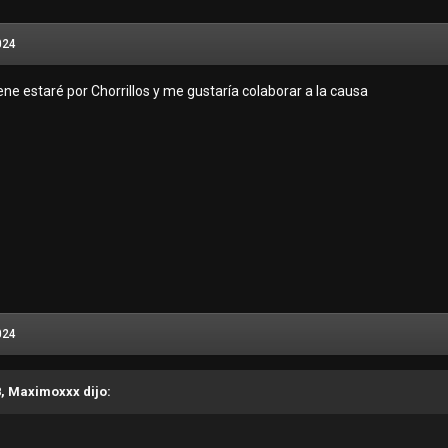
024
o publicar aquí los raking.
ne estaré por Chorrillos y me gustaría colaborar a la causa
024
8, Maximoxxx dijo: