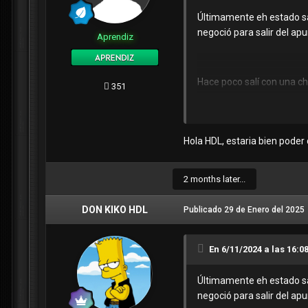
Últimamente eh estado sa
negoció para salir del apu
Aprendiz
Hace poco salí con una ch
351
Son un grupo de chicas de
Hola HDL, estaria bien poder 
2 months later...
IGAME eso también lo pued
DON KIKO HDL
Publicado
29 de Enero del 2025
En 6/11/2024 a las 16:0
Últimamente eh estado sa
negoció para salir del apu