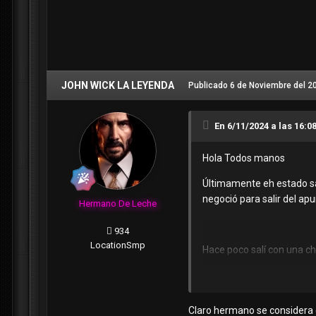
JOHN WICK LA LEYENDA
Publicado
6 de Noviembre del 2
En 6/11/2024 a las 16:0
Hola Todos manos
Últimamente eh estado sa
negoció para salir del apu
Hermano De Leche
934
Location
Smp
Hace poco salí con una ch
Son un grupo de chicas de
Claro hermano se considera