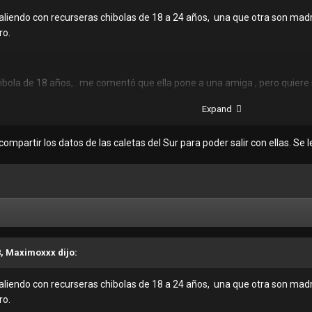
liendo con recurseras chibolas de 18 a 24 años, una que otra son madr
ro.
ibola de 18 años,.. me comentó que ella pone a una amiga , pero quiere 
Expand
 Pamplona, villa María, VES.
compartir los datos de las caletas del Sur para poder salir con ellas. Se
o publicar aquí los raking.
8, Maximoxxx dijo:
liendo con recurseras chibolas de 18 a 24 años, una que otra son madr
ro.