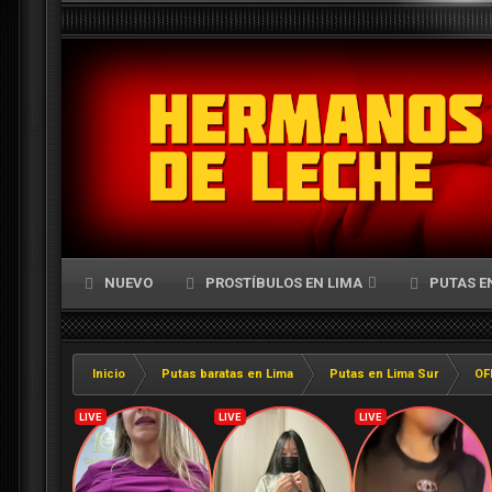
NUEVO
PROSTÍBULOS EN LIMA
PUTAS E
Inicio
Putas baratas en Lima
Putas en Lima Sur
OF