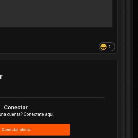
1
r
Conectar
una cuenta? Conéctate aquí.
Conectar ahora