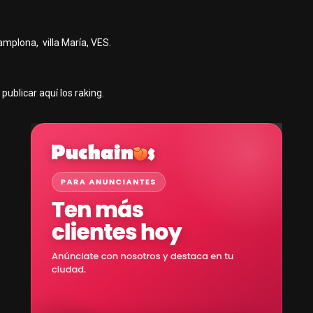
mplona, villa María, VES.
ublicar aquí los raking.