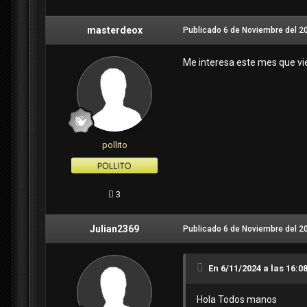
masterdeox
Publicado
6 de Noviembre del 2
IGAME eso también lo pued
Me interesa este mes que vie
pollito
3
Julian2369
Publicado
6 de Noviembre del 2
En 6/11/2024 a las 16:0
Hola Todos manos