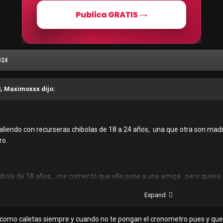
024
8, Maximoxxx dijo:
liendo con recurseras chibolas de 18 a 24 años, una que otra son madr
ro.
ibola de 18 años,.. me comentó que ella pone a una amiga , pero quiere 
Expand
 Pamplona, villa María, VES.
 como caletas siempre y cuando no te pongan el cronometro pues y qu