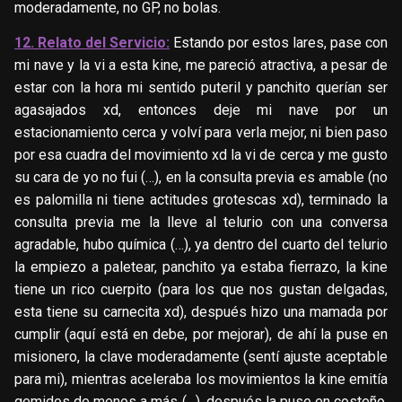
moderadamente, no GP, no bolas.
12. Relato del Servicio:
Estando por estos lares, pase con
mi nave y la vi a esta kine, me pareció atractiva, a pesar de
estar con la hora mi sentido puteril y panchito querían ser
agasajados xd, entonces deje mi nave por un
estacionamiento cerca y volví para verla mejor, ni bien paso
por esa cuadra del movimiento xd la vi de cerca y me gusto
su cara de yo no fui (…), en la consulta previa es amable (no
es palomilla ni tiene actitudes grotescas xd), terminado la
consulta previa me la lleve al telurio con una conversa
agradable, hubo
química
(…), ya dentro del cuarto del telurio
la empiezo a paletear, panchito ya estaba fierrazo, la kine
tiene un rico cuerpito (para los que nos gustan delgadas,
esta tiene su carnecita xd), después hizo una mamada por
cumplir (aquí está en debe, por mejorar), de ahí la puse en
misionero, la clave moderadamente (sentí ajuste aceptable
para mi), mientras aceleraba los movimientos la kine emitía
gemidos de menos a más (…), después la puse en costeño,