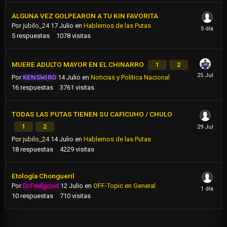
ALGUNA VEZ GOLPEARON A TU KIN FAVORITA
Por
jubilo_24
17 Julio
en
Hablemos de las Putas
5
respuestas
1078
visitas
MUERE ADULTO MAYOR EN EL CHINARRO
1
2
Por
KENSHIRO
14 Julio
en
Noticias y Politica Nacional
16
respuestas
3761
visitas
TODAS LAS PUTAS TIENEN SU CAFICUHO / CHULO
1
2
Por
jubilo_24
14 Julio
en
Hablemos de las Putas
18
respuestas
4229
visitas
Etología Chongueril
Por
Dr.Feelgood
12 Julio
en
OFF-Topic en General
10
respuestas
710
visitas