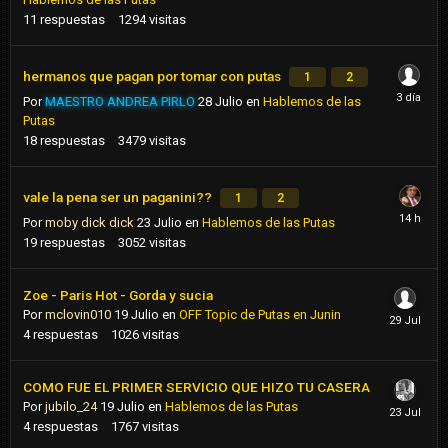
11
respuestas
1294
visitas
hermanos que pagan por tomar con putas
1
2
Por
MAESTRO ANDREA PIRLO
28 Julio
en
Hablemos de las
Putas
18
respuestas
3479
visitas
vale la pena ser un paganini??
1
2
Por
moby dick dick
23 Julio
en
Hablemos de las Putas
19
respuestas
3052
visitas
Zoe - Paris Hot - Gorda y sucia
Por
mclovin010
19 Julio
en
OFF Topic de Putas en Junin
4
respuestas
1026
visitas
COMO FUE EL PRIMER SERVICIO QUE HIZO TU CASERA
Por
jubilo_24
19 Julio
en
Hablemos de las Putas
4
respuestas
1767
visitas