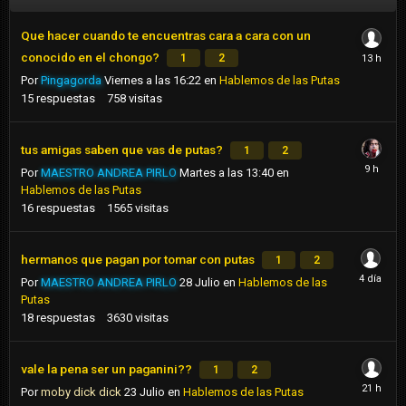
Que hacer cuando te encuentras cara a cara con un
conocido en el chongo?
1
2
Por
Pingagorda
Viernes a las 16:22
en
Hablemos de las Putas
15
respuestas
758
visitas
tus amigas saben que vas de putas?
1
2
Por
MAESTRO ANDREA PIRLO
Martes a las 13:40
en
Hablemos de las Putas
16
respuestas
1565
visitas
hermanos que pagan por tomar con putas
1
2
Por
MAESTRO ANDREA PIRLO
28 Julio
en
Hablemos de las
Putas
18
respuestas
3630
visitas
vale la pena ser un paganini??
1
2
Por
moby dick dick
23 Julio
en
Hablemos de las Putas