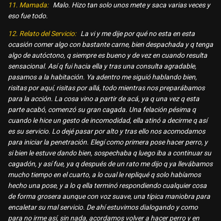
11. Mamada:
Malo. Hizo tan solo unos mete y saca varias veces y
eso fue todo.
12. Relato del Servicio:
La vi y me dije por qué no esta en esta
ocasión comer algo con bastante carne, bien despachada y q tenga
algo de autóctono, q siempre es bueno y de vez en cuando resulta
sensacional. Así q fui hacia ella y tras una consulta agradable,
pasamos a la habitación. Ya adentro me siguió hablando bien,
risitas por aquí, risitas por allá, todo mientras nos preparábamos
para la acción. La cosa vino a partir de acá, ya q una vez q esta
parte acabó, comenzó su gran cagada. Una felación pésima q
cuando le hice un gesto de incomodidad, ella atinó a decirme q así
es su servicio. Lo dejé pasar por alto y tras ello nos acomodamos
para iniciar la penetración. Elegí como primera pose hacer perro, y
si bien le estuve dando bien, sospechaba q luego iba a continuar su
cagadón, y así fue, ya q después de un rato me dijo q ya llevábamos
mucho tiempo en el cuarto, a lo cual le repliqué q solo habíamos
hecho una pose, y a lo q ella terminó respondiendo cualquier cosa
de forma grosera aunque con voz suave, una típica maniobra para
encaletar su mal servicio. De ahí estuvimos dialogando y como
para no irme así, sin nada, acordamos volver a hacer perro y en