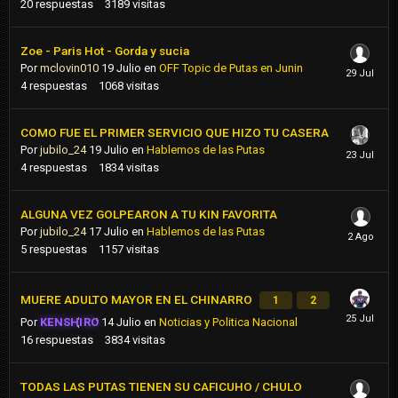
20
respuestas
3189
visitas
Zoe - Paris Hot - Gorda y sucia
Por
mclovin010
19 Julio
en
OFF Topic de Putas en Junin
4
respuestas
1068
visitas
COMO FUE EL PRIMER SERVICIO QUE HIZO TU CASERA
Por
jubilo_24
19 Julio
en
Hablemos de las Putas
4
respuestas
1834
visitas
ALGUNA VEZ GOLPEARON A TU KIN FAVORITA
Por
jubilo_24
17 Julio
en
Hablemos de las Putas
5
respuestas
1157
visitas
MUERE ADULTO MAYOR EN EL CHINARRO
1
2
Por
KENSHIRO
14 Julio
en
Noticias y Politica Nacional
16
respuestas
3834
visitas
TODAS LAS PUTAS TIENEN SU CAFICUHO / CHULO