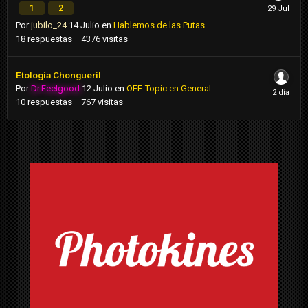
1
2
Por
jubilo_24
14 Julio
en
Hablemos de las Putas
18
respuestas
4376
visitas
Etología Chongueril
Por
Dr.Feelgood
12 Julio
en
OFF-Topic en General
10
respuestas
767
visitas