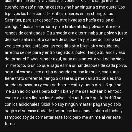
días que hice eso, y a veces 5, a veces 4, 3, 2 ,1 o salgo invicto
cuando no está ninguna casera y no hay ninguna q me guste. Los
6 polvos los hice con diferentes mujeres en un chongo, Las
Sirenitas, para ser específico, otra hvadas q hacía esq iba al
chongo 4 días a la semana y me tiraba ahí los polvos entre eso
rangos de cantidades. Otra hvada era q terminaba un polvo y justo
después salía mi otra casera de su puerta y recuerdo como kch4
veo q esta rica está bien arregladita otro bikini otro vestido me
arrecho se me para y entro seguido al polvo. Tengo 35 años y eso
de tomar el Power ranger azul, agua días antes o volt no ha sido
mi método, lo único que hago es ir a orinar después de cada polvo,
pero tal como dicen arriba depende mucho la mujer, cada una
tiene trato diferente, tengo 3 caseras q me dan adicionales (no
puedo mencionar) y ese morbo me exita y luego otras 3 que no
me dan adicionales pero kch4n bien y me deslechean bien todo
eso m excita y llego a los 6 polvos el cual habré gastado 400 so
con los adicionales. Slds! No soy ningún máster pagano yo solo
pago x el servicio nada de tomar con las caninas plata al tacho y
tampoco soy de comentar este foro pero me anime al ver este
tema