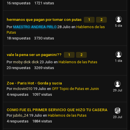
16
respuestas
1721
visitas
hermanos que pagan por tomar con putas
1
2
Por
MAESTRO ANDREA PIRLO
28 Julio
en
Hablemos de las
Putas
18
respuestas
3730
visitas
vale la pena ser un paganini??
1
2
Por
moby dick dick
23 Julio
en
Hablemos de las Putas
20
respuestas
3269
visitas
Zoe - Paris Hot - Gorda y sucia
Por
mclovin010
19 Julio
en
OFF Topic de Putas en Junin
4
respuestas
1097
visitas
COMO FUE EL PRIMER SERVICIO QUE HIZO TU CASERA
Por
jubilo_24
19 Julio
en
Hablemos de las Putas
4
respuestas
1884
visitas