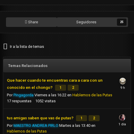
Share
Seguidores
25
Ir a la lista de temas
Temas Relacionados
Que hacer cuando te encuentras cara a cara con un
conocido en el chongo?
1
2
Por
Pingagorda
Viernes a las 16:22
en
Hablemos de las Putas
17
respuestas
1052
visitas
tus amigas saben que vas de putas?
1
2
Por
MAESTRO ANDREA PIRLO
Martes a las 13:40
en
Hablemos de las Putas