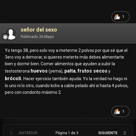
1
señor del sexo
Publicado
26 Mayo
Yo tengo 38, pero solo voy a meterme 2 polvos por que sé que el
3ero voy a demorar, si quieres meterte más debes alimentarte
bien y dormir bien. Comer alimentos que ayuden a subir la
huevos
palta
frutos secos
testosterona
(yema),
,
y
brócoli.
Hacer ejercicio también ayuda. Yo la verdad no hago ni
lo uno ni lo otro, cuando kcho a cable pelado ahí si hasta 4 polvos,
pero con condorito máximo 2.
1
ANTERIOR
Página 1 de 3
SIGUIENTE