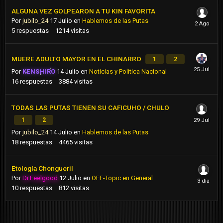
ALGUNA VEZ GOLPEARON A TU KIN FAVORITA
Por
jubilo_24
17 Julio
en
Hablemos de las Putas
5
respuestas
1214
visitas
MUERE ADULTO MAYOR EN EL CHINARRO
1
2
Por
KENSHIRO
14 Julio
en
Noticias y Politica Nacional
16
respuestas
3884
visitas
TODAS LAS PUTAS TIENEN SU CAFICUHO / CHULO
1
2
Por
jubilo_24
14 Julio
en
Hablemos de las Putas
18
respuestas
4465
visitas
Etología Chongueril
Por
Dr.Feelgood
12 Julio
en
OFF-Topic en General
10
respuestas
812
visitas