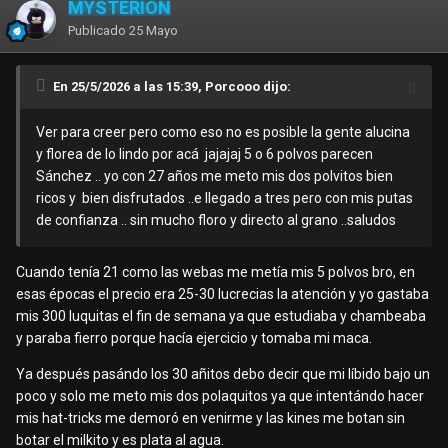
MYSTERION
Publicado
25 Mayo
En 25/5/2026 a las 15:39, Porcooo dijo:
Ver para creer pero como eso no es posible la gente alucina
y florea de lo lindo por acá jajajaj 5 o 6 polvos parecen
Sánchez .. yo con 27 años me meto mis dos polvitos bien
ricos y bien disfrutados ..e llegado a tres pero con mis putas
de confianza .. sin mucho floro y directo al grano ..saludos
Cuando tenía 21 como las webas me metía mis 5 polvos bro, en
esas épocas el precio era 25-30 lucrecias la atención y yo gastaba
mis 300 luquitas el fin de semana ya que estudiaba y chambeaba
y paraba fierro porque hacía ejercicio y tomaba mi maca.
Ya después pasándo los 30 añitos debo decir que mi líbido bajo un
poco y solo me meto mis dos polaquitos ya que intentándo hacer
mis hat-tricks me demoró en venirme y las kines me botan sin
botar el milkito y es plata al agua.