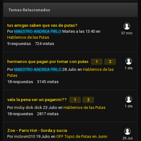
Temas Relacionados
tus amigas saben que vas de putas?
Por
MAESTRO ANDREA PIRLO
Martes a las 13:40
en
Hablemos de las Putas
9
respuestas
724
visitas
hermanos que pagan por tomar con putas
1
2
Por
MAESTRO ANDREA PIRLO
28 Julio
en
Hablemos de las
Putas
18
respuestas
3145
visitas
vale la pena ser un paganini??
1
2
Por
moby dick dick
23 Julio
en
Hablemos de las Putas
18
respuestas
2817
visitas
Zoe - Paris Hot - Gorda y sucia
Por
mclovin010
19 Julio
en
OFF Topic de Putas en Junin