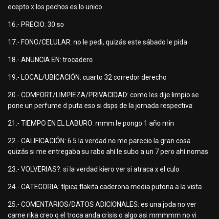
ecepto x los pechos es lo unico
16.- PRECIO: 30 so
17.- FONO/CELULAR: no le pedi, quizás este sábado le pida
18.- ANUNCIA EN: trocadero
19.- LOCAL/UBICACIÓN: cuarto 32 corredor derecho
20.- COMFORT/LIMPIEZA/PRIVACIDAD: como les dije limpio se
pone un perfume d puta eso si dsps de la jornada respectiva
21.- TIEMPO EN EL LABURO: mmm le pongo 1 año min
22.- CALIFICACIÓN: 6.5 la verdad no me parecio la gran cosa
quizás si me entregaba su rabo ahí le subo a un 7 pero ahí nomas
23.- VOLVERIAS?: si la verdad kiero ver si atraca x el culo
24.- CATEGORIA: típica flakita caderona media putona a la vista
25.- COMENTARIOS/DATOS ADICIONALES: es una joda no ver
carne rika creo q el troca anda crisis o algo asi mmmmm no vi