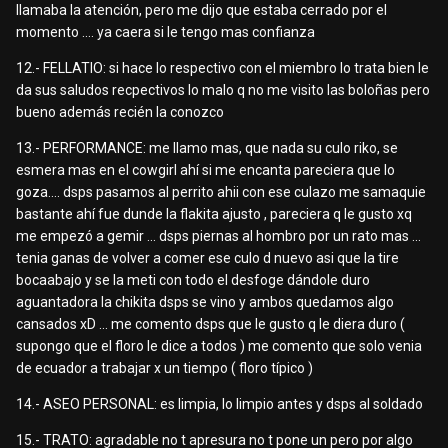
llamaba la atención, pero me dijo que estaba cerrado por el
momento .... ya caera si le tengo mas confianza
12.- FELLATIO: si hace lo respectivo con el miembro lo trata bien le
da sus saludos recpectivos lo malo q no me visito las boloñas pero
bueno además recién la conozco
13.- PERFORMANCE: me llamo mas, que nada su culo riko, se
esmera mas en el cowgirl ahí si me encanta pareciera que lo
goza.... dsps pasamos al perrito ahii con ese culazo me samaquie
bastante ahí fue dunde la flakita ajusto , pareciera q le gusto xq
me empezó a gemir ... dsps piernas al hombro por un rato mas ...
tenia ganas de volver a comer ese culo d nuevo asi que la tire
bocaabajo y se la meti con todo el desfoge dándole duro
aguantadora la chikita dsps se vino y ambos quedamos algo
cansados xD ... me comento dsps que le gusto q le diera duro (
supongo que el floro le dice a todos ) me comento que solo venia
de ecuador a trabajar x un tiempo ( floro típico )
14.- ASEO PERSONAL: es limpia, lo limpio antes y dsps al soldado
15.- TRATO: agradable no t apresura no t pone un pero por algo