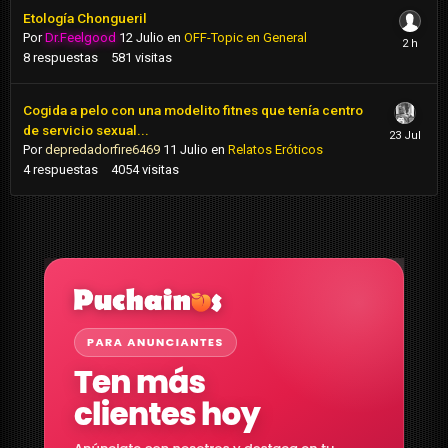
Etología Chongueril
Por
Dr.Feelgood
12 Julio
en
OFF-Topic en General
8
respuestas
581
visitas
Cogida a pelo con una modelito fitnes que tenía centro
de servicio sexual...
Por
depredadorfire6469
11 Julio
en
Relatos Eróticos
4
respuestas
4054
visitas