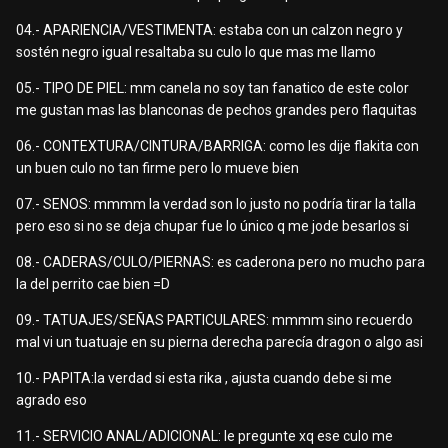
04.- APARIENCIA/VESTIMENTA: estaba con un calzon negro y
sostén negro igual resaltaba su culo lo que mas me llamo
05.- TIPO DE PIEL: mm canela no soy tan fanatico de este color
me gustan mas las blanconas de pechos grandes pero flaquitas
06.- CONTEXTURA/CINTURA/BARRIGA: como les dije flakita con
un buen culo no tan firme pero lo mueve bien
07.- SENOS: mmmm la verdad son lo justo no podría tirar la talla
pero eso si no se deja chupar fue lo único q me jode besarlos si
08.- CADERAS/CULO/PIERNAS: es caderona pero no mucho para
la del perrito cae bien =D
09.- TATUAJES/SEÑAS PARTICULARES: mmmm sino recuerdo
mal vi un tuatuaje en su pierna derecha parecía dragon o algo asi
10.- PAPITA:la verdad si esta rika , ajusta cuando debe si me
agrado eso
11.- SERVICIO ANAL/ADICIONAL: le pregunte xq ese culo me