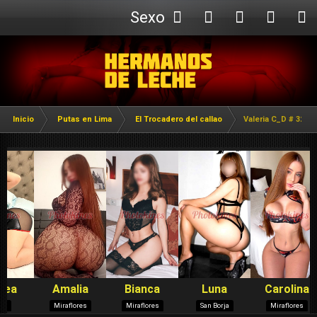
Sexo
Webcam
Inicio
Putas en Lima
El Trocadero del callao
Valeria C_D # 32 / 