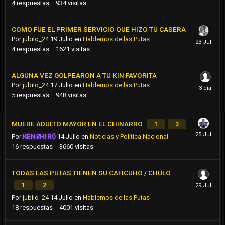
4
respuestas
934
visitas
COMO FUE EL PRIMER SERVICIO QUE HIZO TU CASERA
Por
jubilo_24
19 Julio
en
Hablemos de las Putas
4
respuestas
1621
visitas
ALGUNA VEZ GOLPEARON A TU KIN FAVORITA
Por
jubilo_24
17 Julio
en
Hablemos de las Putas
5
respuestas
948
visitas
MUERE ADULTO MAYOR EN EL CHINARRO
1
2
Por
KENSHIRO
14 Julio
en
Noticias y Politica Nacional
16
respuestas
3660
visitas
TODAS LAS PUTAS TIENEN SU CAFICUHO / CHULO
1
2
Por
jubilo_24
14 Julio
en
Hablemos de las Putas
18
respuestas
4001
visitas