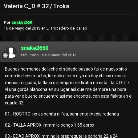
Valeria C_D # 32 / Troka
Por
snake2650
16 de Mayo del 2013
en
El Trocadero del callao
snake2650
Publicado
16 de Mayo del 2013
Buenas hermanos de leche el sábado pasado fui de nuevo sitio
como lo dicen mucho, lo malo q creo q ya no hay chicas rikas al
menos mi gusto, la flaca q siempre me tiraba no esta .. la C D # 7
vi una gorda blancona en su lugar asi que me demore una hora
para ver q bueno encuentro asi me encontré, con esta flakita en el
cuarto 32
01.- ROSTRO: no es bonita ni fea, sonriente media redonda
02.- TALLA APROX: mmm le pongo 1.65 aprox
03.- EDAD APROX: mm no le prepregute le pondría 22 a 24