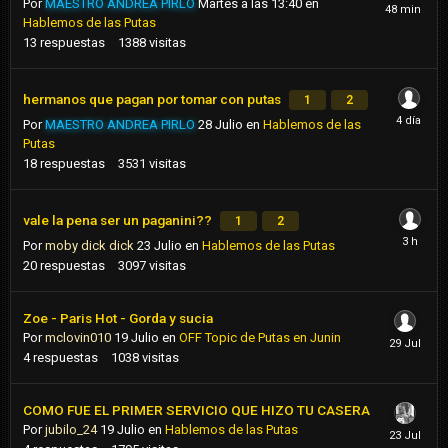
Por
MAESTRO ANDREA PIRLO
Martes a las 13:40
en
Hablemos de las Putas
13
respuestas
1388
visitas
hermanos que pagan por tomar con putas
1
2
Por
MAESTRO ANDREA PIRLO
28 Julio
en
Hablemos de las
Putas
18
respuestas
3531
visitas
vale la pena ser un paganini??
1
2
Por
moby dick dick
23 Julio
en
Hablemos de las Putas
20
respuestas
3097
visitas
Zoe - Paris Hot - Gorda y sucia
Por
mclovin010
19 Julio
en
OFF Topic de Putas en Junin
4
respuestas
1038
visitas
COMO FUE EL PRIMER SERVICIO QUE HIZO TU CASERA
Por
jubilo_24
19 Julio
en
Hablemos de las Putas