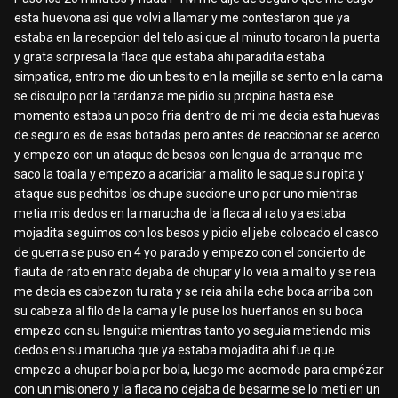
esta huevona asi que volvi a llamar y me contestaron que ya
estaba en la recepcion del telo asi que al minuto tocaron la puerta
y grata sorpresa la flaca que estaba ahi paradita estaba
simpatica, entro me dio un besito en la mejilla se sento en la cama
se disculpo por la tardanza me pidio su propina hasta ese
momento estaba un poco fria dentro de mi me decia esta huevas
de seguro es de esas botadas pero antes de reaccionar se acerco
y empezo con un ataque de besos con lengua de arranque me
saco la toalla y empezo a acariciar a malito le saque su ropita y
ataque sus pechitos los chupe succione uno por uno mientras
metia mis dedos en la marucha de la flaca al rato ya estaba
mojadita seguimos con los besos y pidio el jebe colocado el casco
de guerra se puso en 4 yo parado y empezo con el concierto de
flauta de rato en rato dejaba de chupar y lo veia a malito y se reia
me decia es cabezon tu rata y se reia ahi la eche boca arriba con
su cabeza al filo de la cama y le puse los huerfanos en su boca
empezo con su lenguita mientras tanto yo seguia metiendo mis
dedos en su marucha que ya estaba mojadita ahi fue que
empezo a chupar bola por bola, luego me acomode para empézar
con un misionero y la flaca no dejaba de besarme se lo meti en un