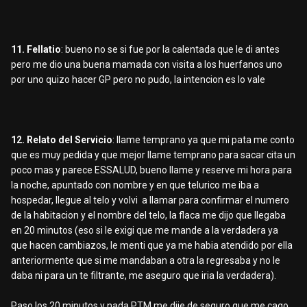
11. Fellatio
: bueno no se si fue por la calentada que le di antes
pero me dio una buena mamada con visita a los huerfanos uno
por uno quizo hacer GP pero no pudo, la intencion es lo vale
12. Relato del Servicio
: llame temprano ya que mi pata me conto
que es muy pedida y que mejor llame temprano para sacar cita un
poco mas y parece ESSALUD, bueno llame y reserve mi hora para
la noche, apuntado con nombre y en que telurico me iba a
hospedar, llegue al telo y volvi a llamar para confirmar el numero
de la habitacion y el nombre del telo, la flaca me dijo que llegaba
en 20 minutos (eso si le exigi que me mande a la verdadera ya
que hacen cambiazos, le menti que ya me habia atendido por ella
anteriormente que si me mandaban a otra la regresaba y no le
daba ni para un te filtrante, me aseguro que iria la verdadera).
Paso los 20 minutos y nada PTM me dije de seguro que me cago