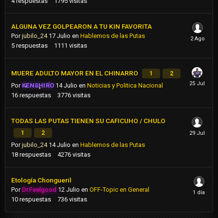
4
respuestas
1795
visitas
ALGUNA VEZ GOLPEARON A TU KIN FAVORITA
Por
jubilo_24
17 Julio
en
Hablemos de las Putas
5
respuestas
1111
visitas
MUERE ADULTO MAYOR EN EL CHINARRO
1
2
Por
KENSHIRO
14 Julio
en
Noticias y Politica Nacional
16
respuestas
3776
visitas
TODAS LAS PUTAS TIENEN SU CAFICUHO / CHULO
1
2
Por
jubilo_24
14 Julio
en
Hablemos de las Putas
18
respuestas
4276
visitas
Etología Chongueril
Por
Dr.Feelgood
12 Julio
en
OFF-Topic en General
10
respuestas
736
visitas