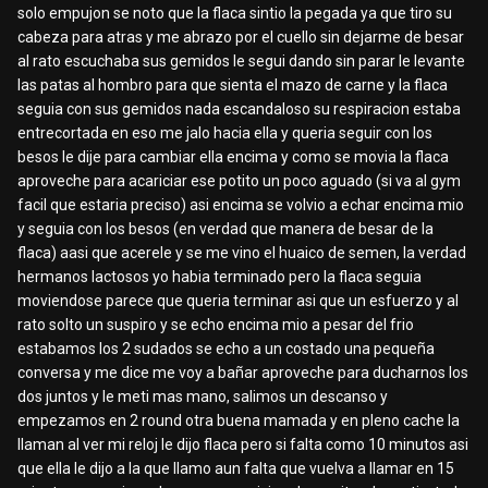
solo empujon se noto que la flaca sintio la pegada ya que tiro su
cabeza para atras y me abrazo por el cuello sin dejarme de besar
al rato escuchaba sus gemidos le segui dando sin parar le levante
las patas al hombro para que sienta el mazo de carne y la flaca
seguia con sus gemidos nada escandaloso su respiracion estaba
entrecortada en eso me jalo hacia ella y queria seguir con los
besos le dije para cambiar ella encima y como se movia la flaca
aproveche para acariciar ese potito un poco aguado (si va al gym
facil que estaria preciso) asi encima se volvio a echar encima mio
y seguia con los besos (en verdad que manera de besar de la
flaca) aasi que acerele y se me vino el huaico de semen, la verdad
hermanos lactosos yo habia terminado pero la flaca seguia
moviendose parece que queria terminar asi que un esfuerzo y al
rato solto un suspiro y se echo encima mio a pesar del frio
estabamos los 2 sudados se echo a un costado una pequeña
conversa y me dice me voy a bañar aproveche para ducharnos los
dos juntos y le meti mas mano, salimos un descanso y
empezamos en 2 round otra buena mamada y en pleno cache la
llaman al ver mi reloj le dijo flaca pero si falta como 10 minutos asi
que ella le dijo a la que llamo aun falta que vuelva a llamar en 15