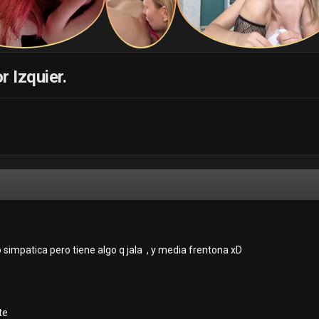
 Izquier.
o simpatica pero tiene algo q jala , y media frentona xD
te