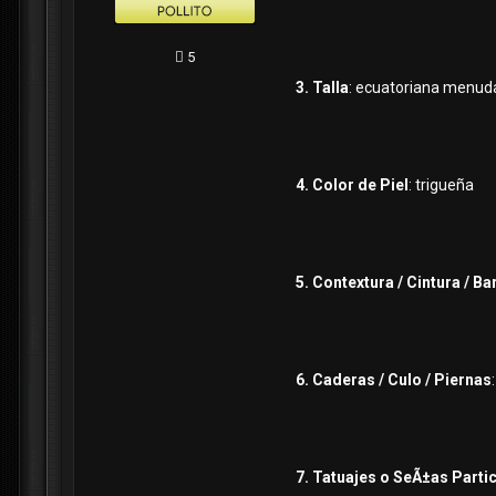
5
3. Talla
: ecuatoriana menud
4. Color de Piel
: trigueña
5. Contextura / Cintura / Ba
6. Caderas / Culo / Piernas
7. Tatuajes o SeÃ±as Parti