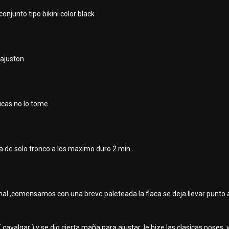
 conjunto tipo bikini color black
 ajuston
lucas no lo tome
a de solo tronco a los maximo duro 2 min .
mal ,comensamos con una breve paleteada la flaca se deja llevar punt
cavalgar ) y se dio cierta maña para ajustar ,le hize las clasicas poses 