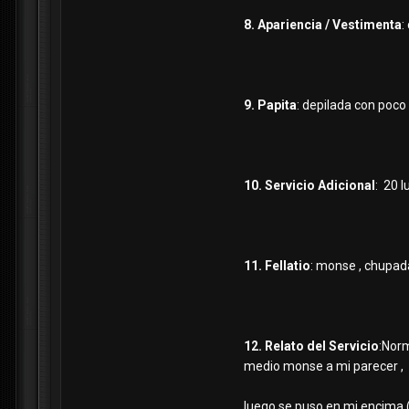
8. Apariencia / Vestimenta
:
9. Papita
: depilada con poco
10. Servicio Adicional
: 20 
11. Fellatio
: monse , chupad
12. Relato del Servicio
:Nor
medio monse a mi parecer ,
luego se puso en mi encima ( 