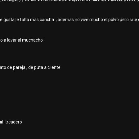
 gusta le falta mas cancha , ademas no vive mucho el polvo pero si le
o a lavar al muchacho
rato de pareja , de puta a cliente
al
: trcadero