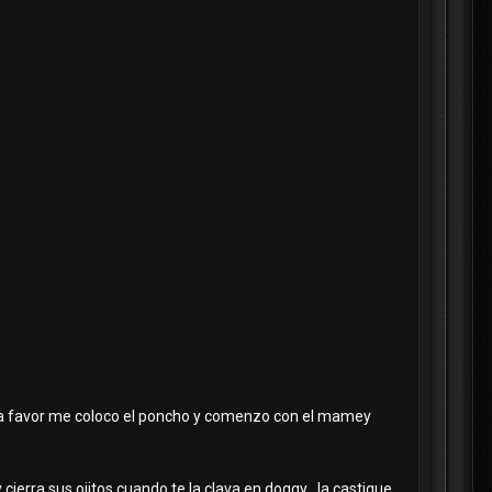
o a favor me coloco el poncho y comenzo con el mamey
y cierra sus ojitos cuando te la clava en doggy la castigue