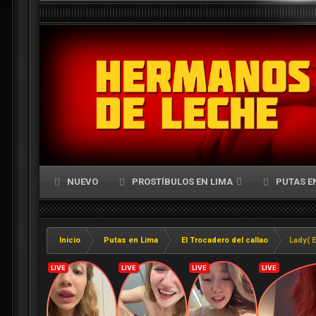
NUEVO
PROSTÍBULOS EN LIMA
PUTAS E
Inicio
Putas en Lima
El Trocadero del callao
Lady( E