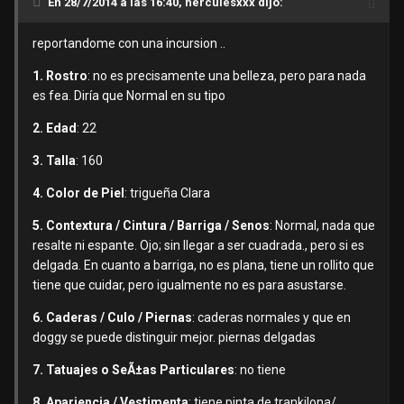
En 28/7/2014 a las 16:40, herculesxxx dijo:
reportandome con una incursion ..
1. Rostro
: no es precisamente una belleza, pero para nada
es fea. Diría que Normal en su tipo
2. Edad
: 22
3. Talla
: 160
4. Color de Piel
: trigueña Clara
5. Contextura / Cintura / Barriga / Senos
: Normal, nada que
resalte ni espante. Ojo; sin llegar a ser cuadrada., pero si es
delgada. En cuanto a barriga, no es plana, tiene un rollito que
tiene que cuidar, pero igualmente no es para asustarse.
6. Caderas / Culo / Piernas
: caderas normales y que en
doggy se puede distinguir mejor. piernas delgadas
7. Tatuajes o SeÃ±as Particulares
: no tiene
8. Apariencia / Vestimenta
: tiene pinta de trankilona/