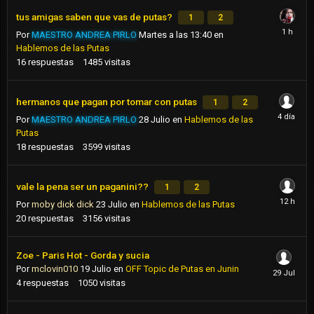
tus amigas saben que vas de putas?
1
2
Por
MAESTRO ANDREA PIRLO
Martes a las 13:40
en
Hablemos de las Putas
16
respuestas
1485
visitas
hermanos que pagan por tomar con putas
1
2
Por
MAESTRO ANDREA PIRLO
28 Julio
en
Hablemos de las
Putas
18
respuestas
3599
visitas
vale la pena ser un paganini??
1
2
Por
moby dick dick
23 Julio
en
Hablemos de las Putas
20
respuestas
3156
visitas
Zoe - Paris Hot - Gorda y sucia
Por
mclovin010
19 Julio
en
OFF Topic de Putas en Junin
4
respuestas
1050
visitas