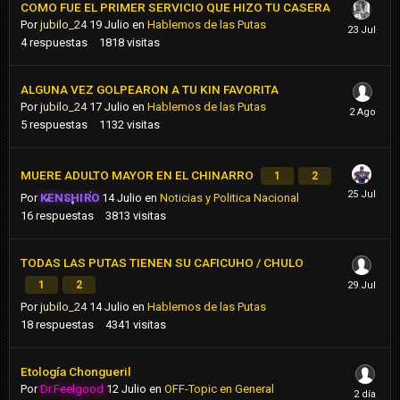
COMO FUE EL PRIMER SERVICIO QUE HIZO TU CASERA
Por
jubilo_24
19 Julio
en
Hablemos de las Putas
4
respuestas
1818
visitas
ALGUNA VEZ GOLPEARON A TU KIN FAVORITA
Por
jubilo_24
17 Julio
en
Hablemos de las Putas
5
respuestas
1132
visitas
MUERE ADULTO MAYOR EN EL CHINARRO
1
2
Por
KENSHIRO
14 Julio
en
Noticias y Politica Nacional
16
respuestas
3813
visitas
TODAS LAS PUTAS TIENEN SU CAFICUHO / CHULO
1
2
Por
jubilo_24
14 Julio
en
Hablemos de las Putas
18
respuestas
4341
visitas
Etología Chongueril
Por
Dr.Feelgood
12 Julio
en
OFF-Topic en General