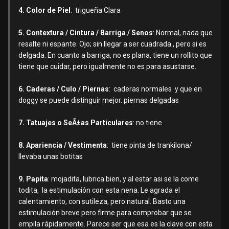
4. Color de Piel
: trigueña Clara
5. Contextura / Cintura / Barriga / Senos
: Normal, nada que
resalte ni espante. Ojo; sin llegar a ser cuadrada., pero si es
delgada. En cuanto a barriga, no es plana, tiene un rollito que
tiene que cuidar, pero igualmente no es para asustarse.
6. Caderas / Culo / Piernas
: caderas normales y que en
doggy se puede distinguir mejor. piernas delgadas
7. Tatuajes o SeÃ±as Particulares
: no tiene
8. Apariencia / Vestimenta
: tiene pinta de trankilona/
llevaba unas botitas
9. Papita
: mojadita, lubrica bien, y al estar asi se la come
todita, la estimulación con esta nena. Le agrada el
calentamiento, con sutileza, pero natural. Basto una
estimulación breve pero firme para comprobar que se
empila rápidamente. Parece ser que esa es la clave con esta