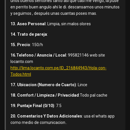
unos buenos sentones tanto asi que casi me vengo, la puse
en perrito buen angulo ahi le di. descansamos unos minutos
y seguimos , después unas cuantas poses mas.
13. Aseo Personal
: Limpia, sin malos olores
14. Trato de pareja
:
15. Precio
: 150/h
16.Telefono / Anuncia / Local
: 995821146 web site
locanto.com
http://lima.locanto.com.pe/ID_216844943/Hola-con-
Todos.html
17. Ubicacion (Numero de Cuarto)
: Lince
18. Comfort / Limpieza / Privacidad
:Todo pal cache
19. Puntaje Final (0/10)
: 7.5
20. Comentarios Y Datos Adicionales
: usa el whats app
como medio de comunicacion..