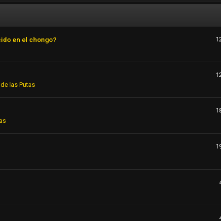
cido en el chongo?
1
1
de las Putas
1
as
1