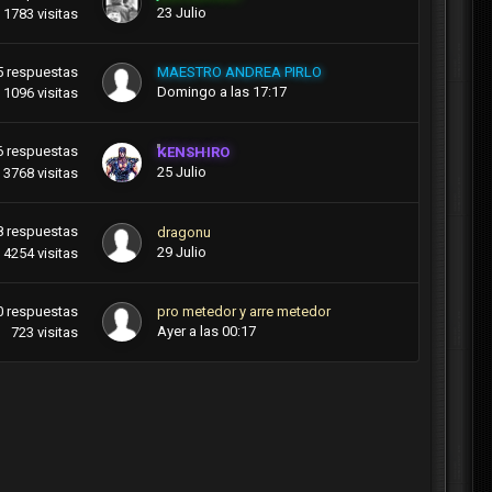
23 Julio
1783
visitas
5
respuestas
MAESTRO ANDREA PIRLO
Domingo a las 17:17
1096
visitas
6
respuestas
KENSHIRO
25 Julio
3768
visitas
8
respuestas
dragonu
29 Julio
4254
visitas
0
respuestas
pro metedor y arre metedor
Ayer a las 00:17
723
visitas