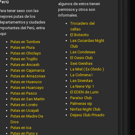
Perú
algunos de estos tienen
permisos y otros son
Para tener sexo con las
informales.
mejores putas de los
departamentos y ciudades
Trocadero del
importantes del Perú, entra
callao
aqui:
El Botecito
Las Cucardas Night
Putas en Tumbes
Club
Putas en Piura
Las Condesas
Putas en Chiclayo
El Oasis Club
Putas en Trujillo
Sexi Geishas
Putas en Ancash
La Miel ( Ex Olvido )
Putas en Cajamarca
La Colmena I
Putas en Amazonas
Las Sirenitas
Putas en Huanuco
La Nene Vip 1
Putas en Huancayo
El EDEN de Lurin
Putas en Pasco
Paraíso Club
Putas en San Martin
Palmeras vip
Putas en Loreto
Ninfas Night Club
Putas en Ucayali
Dejavu Club Privado
Putas en Madre De
Dios
Putas en Ica
Putas en Puno y