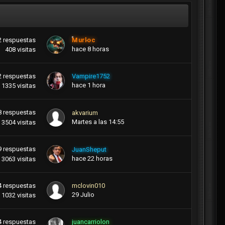
2
respuestas
Murloc
hace 8 horas
408
visitas
2
respuestas
Vampire1752
hace 1 hora
1335
visitas
8
respuestas
akvarium
Martes a las 14:55
3504
visitas
9
respuestas
JuanSheput
hace 22 horas
3063
visitas
4
respuestas
mclovin010
29 Julio
1032
visitas
4
respuestas
juancarriolon