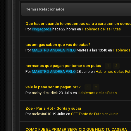
Temas Relacionados
Que hacer cuando te encuentras cara a cara con un cono
Por
Pingagorda
hace 22 horas
en
Hablemos de las Putas
tus amigas saben que vas de putas?
Por
MAESTRO ANDREA PIRLO
Martes a las 13:40
en
Hablemos 
hermanos que pagan por tomar con putas
1
2
Por
MAESTRO ANDREA PIRLO
28 Julio
en
Hablemos de las Put
vale la pena ser un paganini??
1
2
Por
moby dick dick
23 Julio
en
Hablemos de las Putas
Zoe - Paris Hot - Gorda y sucia
Por
mclovin010
19 Julio
en
OFF Topic de Putas en Junin
COMO FUE EL PRIMER SERVICIO QUE HIZO TU CASERA