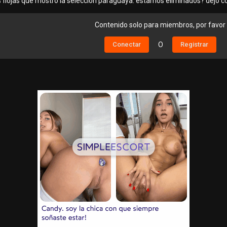
 flojas que mostro la seleccion paraguaya. estamos eliminados? dejo co
Contenido solo para miembros, por favor
Conectar
O
Registrar