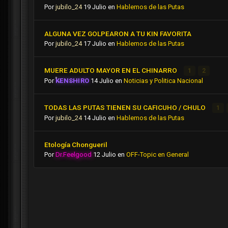
Por
jubilo_24
19 Julio
en
Hablemos de las Putas
ALGUNA VEZ GOLPEARON A TU KIN FAVORITA
Por
jubilo_24
17 Julio
en
Hablemos de las Putas
MUERE ADULTO MAYOR EN EL CHINARRO
1
2
Por
KENSHIRO
14 Julio
en
Noticias y Politica Nacional
TODAS LAS PUTAS TIENEN SU CAFICUHO / CHULO
1
Por
jubilo_24
14 Julio
en
Hablemos de las Putas
Etología Chongueril
Por
Dr.Feelgood
12 Julio
en
OFF-Topic en General