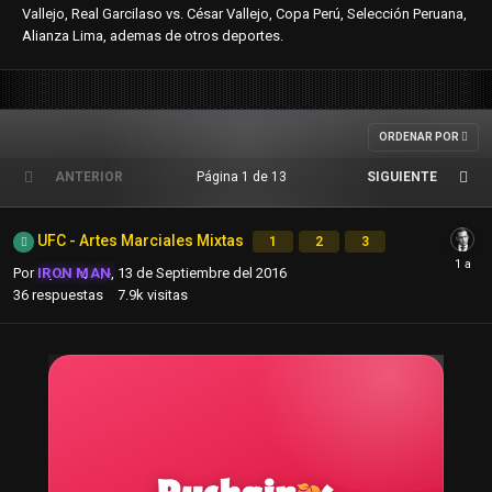
Vallejo, Real Garcilaso vs. César Vallejo, Copa Perú, Selección Peruana,
Alianza Lima, ademas de otros deportes.
ORDENAR POR
ANTERIOR
Página 1 de 13
SIGUIENTE
UFC - Artes Marciales Mixtas
1
2
3
Por
IRON MAN
,
13 de Septiembre del 2016
36
respuestas
7.9k
visitas