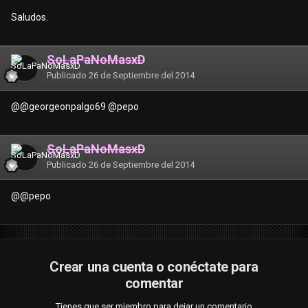
Saludos.
SoLaPaNoMasxD
Publicado
26 de Septiembre del 2014
@
@georgeonpalgo69
@pepo
SoLaPaNoMasxD
Publicado
26 de Septiembre del 2014
@
@pepo
Crear una cuenta o conéctate para
comentar
Tienes que ser miembro para dejar un comentario