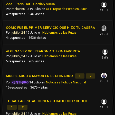
Zoe - Paris Hot - Gorda y sucia
Por
mclovin010
19 Julio
en
OFF Topic de Putas en Junin
4
respuestas
946
visitas
COMO FUE EL PRIMER SERVICIO QUE HIZO TU CASERA
Por
jubilo_24
19 Julio
en
Hablemos de las Putas
4
respuestas
1636
visitas
ALGUNA VEZ GOLPEARON A TU KIN FAVORITA
Por
jubilo_24
17 Julio
en
Hablemos de las Putas
5
respuestas
965
visitas
MUERE ADULTO MAYOR EN EL CHINARRO
1
2
Por
KENSHIRO
14 Julio
en
Noticias y Politica Nacional
16
respuestas
3676
visitas
TODAS LAS PUTAS TIENEN SU CAFICUHO / CHULO
1
2
Por
jubilo_24
14 Julio
en
Hablemos de las Putas