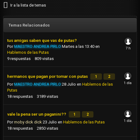
Ir a la lista de temas
Temas Relacionados
tus amigas saben que vas de putas?
Por
MAESTRO ANDREA PIRLO
Martes a las 13:40
en
Hablemos de las Putas
9
respuestas
809
visitas
hermanos que pagan por tomar con putas
1
2
Por
MAESTRO ANDREA PIRLO
28 Julio
en
Hablemos de las
Putas
18
respuestas
3189
visitas
vale la pena ser un paganini??
1
2
Por
moby dick dick
23 Julio
en
Hablemos de las Putas
18
respuestas
2850
visitas