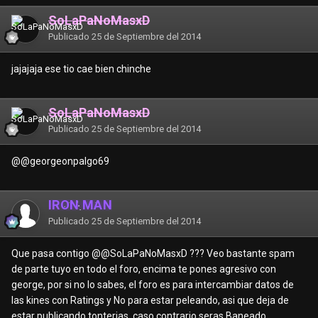
SoLaPaNoMasxD
Publicado
25 de Septiembre del 2014
jajajaja ese tio cae bien chinche
SoLaPaNoMasxD
Publicado
25 de Septiembre del 2014
@
@georgeonpalgo69
IRON MAN
Publicado
25 de Septiembre del 2014
Que pasa contigo @
@SoLaPaNoMasxD
??? Veo bastante spam
de parte tuyo en todo el foro, encima te pones agresivo con
george, por si no lo sabes, el foro es para intercambiar datos de
las kines con Ratings y No para estar peleando, asi que deja de
estar publicando tonterias, caso contrario seras Baneado.