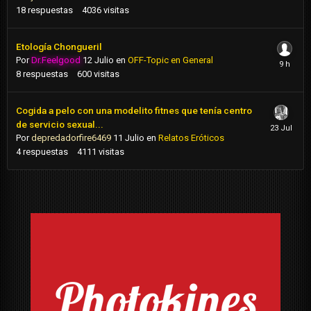
18
respuestas
4036
visitas
Etología Chongueril
Por
Dr.Feelgood
12 Julio
en
OFF-Topic en General
8
respuestas
600
visitas
Cogida a pelo con una modelito fitnes que tenía centro
de servicio sexual...
Por
depredadorfire6469
11 Julio
en
Relatos Eróticos
4
respuestas
4111
visitas