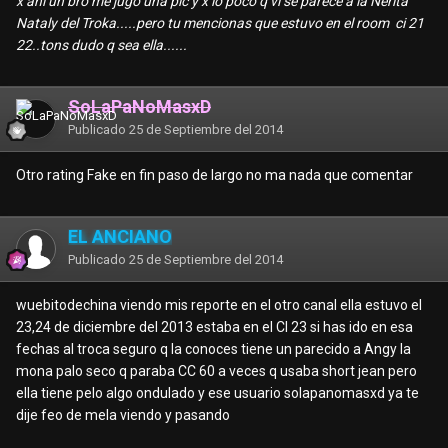
x ahí un bro me jugó una pic y x lo poco q vi se parece a la Nerita
Nataly del Troka.....pero tu mencionas que estuvo en el room ci 21
22..tons dudo q sea ella......
SoLaPaNoMasxD
Publicado
25 de Septiembre del 2014
Otro rating Fake en fin paso de largo no ma nada que comentar
EL ANCIANO
Publicado
25 de Septiembre del 2014
wuebitodechina viendo mis reporte en el otro canal ella estuvo el
23,24 de diciembre del 2013 estaba en el CI 23 si has ido en esa
fechas al troca seguro q la conoces tiene un parecido a Angy la
mona palo seco q paraba CC 60 a veces q usaba short jean pero
ella tiene pelo algo ondulado y ese usuario solapanomasxd ya te
dije feo de mela viendo y pasando