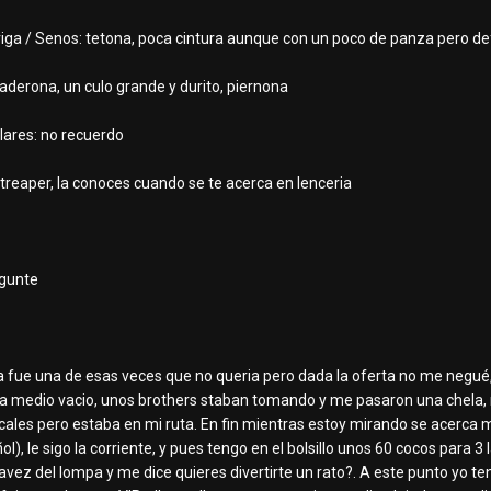
rriga / Senos: tetona, poca cintura aunque con un poco de panza pero def
caderona, un culo grande y durito, piernona
lares: no recuerdo
streaper, la conoces cuando se te acerca en lenceria
rgunte
sta fue una de esas veces que no queria pero dada la oferta no me negué,
 medio vacio, unos brothers staban tomando y me pasaron una chela, mie
cales pero estaba en mi ruta. En fin mientras estoy mirando se acerca 
ol), le sigo la corriente, y pues tengo en el bolsillo unos 60 cocos para 
vez del lompa y me dice quieres divertirte un rato?. A este punto yo te