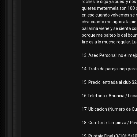
roches le digo ya pues. y no
quieres metermela son 100 coc
en eso cuando volvemos se m
chvr cuanto me agarra la pie
bailarina viene y se sienta c
porque me palteo lo del boun
tire es a lo mucho regular. 
13. Aseo Personal: no el mej
14. Trato de pareja: nop par
15. Precio: entrada al club $
16.Telefono / Anuncia / Local
17. Ubicacion (Numero de Cuar
18. Comfort / Limpieza / Pri
19. Puntaje Final (0/10): 5/1