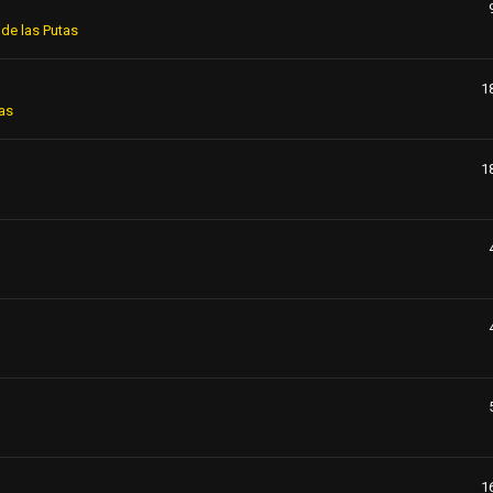
de las Putas
1
as
1
1