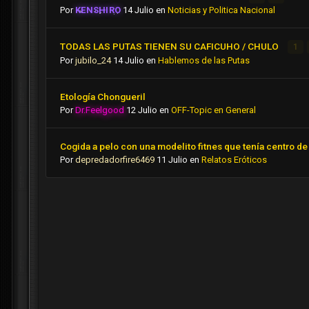
Por
KENSHIRO
14 Julio
en
Noticias y Politica Nacional
TODAS LAS PUTAS TIENEN SU CAFICUHO / CHULO
1
Por
jubilo_24
14 Julio
en
Hablemos de las Putas
Etología Chongueril
Por
Dr.Feelgood
12 Julio
en
OFF-Topic en General
Cogida a pelo con una modelito fitnes que tenía centro de 
Por
depredadorfire6469
11 Julio
en
Relatos Eróticos