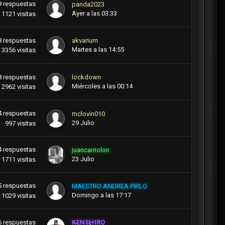
9
respuestas
panda2023
Ayer a las 03:33
1121
visitas
8
respuestas
akvarium
Martes a las 14:55
3356
visitas
8
respuestas
lockdown
Miércoles a las 00:14
2962
visitas
4
respuestas
mclovin010
29 Julio
997
visitas
4
respuestas
juancarriolon
23 Julio
1711
visitas
5
respuestas
MAESTRO ANDREA PIRLO
Domingo a las 17:17
1029
visitas
6
respuestas
KENSHIRO