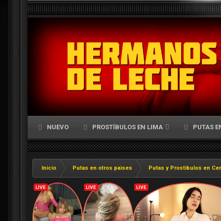
NUEVO
PROSTÍBULOS EN LIMA
PUTAS E
Inicio
Putas en otros paises
Putas y Prostibulos en Cen