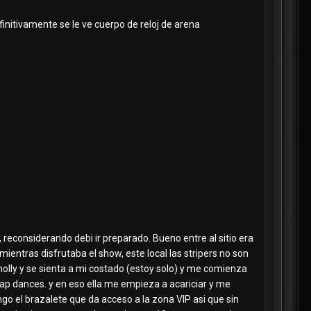
initivamente se le ve cuerpo de reloj de arena
 reconsiderando debi ir preparado. Bueno entre al sitio era
ntras disfrutaba el show, este local las stripers no son
molly y se sienta a mi costado (estoy solo) y me comienza
3 lap dances. y en eso ella me empieza a acariciar y me
ngo el brazalete que da acceso a la zona VIP asi que sin