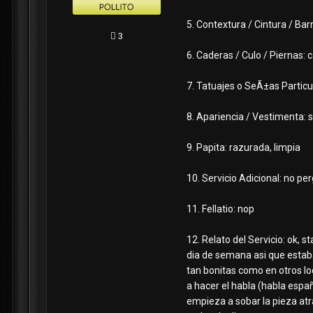
5. Contextura / Cintura / Ba
3
6. Caderas / Culo / Piernas: 
7. Tatuajes o SeÃ±as Particu
8. Apariencia / Vestimenta: 
9. Papita: razurada, limpia
10. Servicio Adicional: no pe
11. Fellatio: nop
12. Relato del Servicio: ok, 
dia de semana asi que estaba
tan bonitas como en otros lo
a hacer el habla (habla españ
empieza a sobar la pieza atra