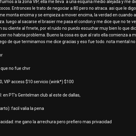
s fuimos a la zona VIP, ella me lleva a una esquina medio alejada y me d
os. Entronces le trato de negociar a 80 pero no atraca. asi que le digo, 
e monta encima y se empieza a mover encima, la verdad en cuando a l
za. luego al sacarse el brasier me pasa el condon y me dice que no te v
on su cliente al frnete, por el ruido no puedo escuchar muy bien lo que di
cer no habria problema. Bueno la cosa es que al rato ella comienza a m
Luego de que terminamos me dice gracias y eso fue todo. nota mental no 
or
a que no fue chvr
20, VIP access $10 servicio (wink*) $100
: en PT's Gentelman club al este de dallas,
to): facil valia la pena
vacidad: me gano la arrechura pero prefiero mas privacidad
0