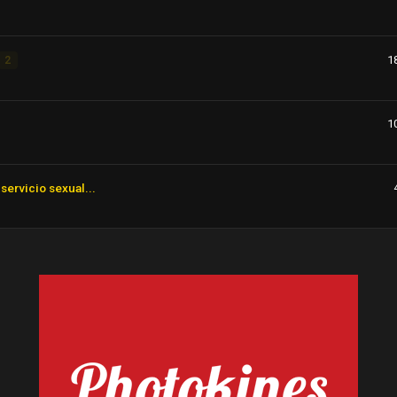
1
2
1
servicio sexual...