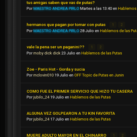
tus amigas saben que vas de putas?
Por
MAESTRO ANDREA PIRLO
Martes a las 13:40
en
Hablemos 
hermanos que pagan por tomar con putas
1
2
Por
MAESTRO ANDREA PIRLO
28 Julio
en
Hablemos de las Put
vale la pena ser un paganini??
1
2
Por
moby dick dick
23 Julio
en
Hablemos de las Putas
Zoe - Paris Hot - Gorda y sucia
Por
mclovin010
19 Julio
en
OFF Topic de Putas en Junin
COMO FUE EL PRIMER SERVICIO QUE HIZO TU CASERA
Por
jubilo_24
19 Julio
en
Hablemos de las Putas
ALGUNA VEZ GOLPEARON A TU KIN FAVORITA
Por
jubilo_24
17 Julio
en
Hablemos de las Putas
MUERE ADULTO MAYOR EN EL CHINARRO
1
2