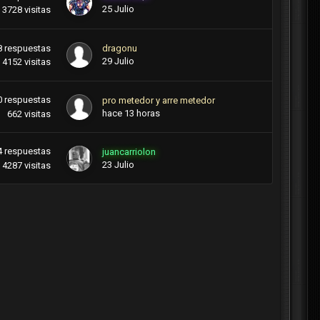
25 Julio
3728
visitas
8
respuestas
dragonu
29 Julio
4152
visitas
0
respuestas
pro metedor y arre metedor
hace 13 horas
662
visitas
4
respuestas
juancarriolon
23 Julio
4287
visitas