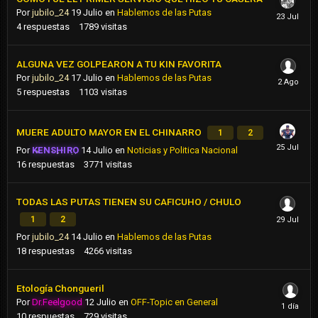
Por
jubilo_24
19 Julio
en
Hablemos de las Putas
4
respuestas
1789
visitas
ALGUNA VEZ GOLPEARON A TU KIN FAVORITA
Por
jubilo_24
17 Julio
en
Hablemos de las Putas
5
respuestas
1103
visitas
MUERE ADULTO MAYOR EN EL CHINARRO
1
2
Por
KENSHIRO
14 Julio
en
Noticias y Politica Nacional
16
respuestas
3771
visitas
TODAS LAS PUTAS TIENEN SU CAFICUHO / CHULO
1
2
Por
jubilo_24
14 Julio
en
Hablemos de las Putas
18
respuestas
4266
visitas
Etología Chongueril
Por
Dr.Feelgood
12 Julio
en
OFF-Topic en General
10
respuestas
729
visitas