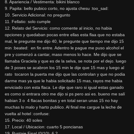
8. Apariencia / Vestimenta: bikini blanco
9. Papita: bello pubico corto, no ajusta chesu :too_sad:
10. Servicio Adicional: no pregunto
11. Fellatio: solo cumple
12. Relato del Servicio: como comente al inicio, no habia
opciones y quedaban pocas entre ellas esta flaa que no estaba
mal, le pregunte me dijo 40, le pregunte que tiempo me dijo 15
min :beated:
en fin entre. Adentro le pague me puso alcohol el
pre y comenzó a cantar, maso menos lo hace. Me dijo que se
llamaba Graciela y que es de la selva, se nota por el dejo. luego
de 3 poses se acabron los 15 min le dije que 15 mas y luego al
rato tocaron la puerta me dijo que las controlan y que no podia
darme mas ya que le habia solicitado 15 mas, rayos me habia
enviciado con esta flaca. Le dije que raro si igual estas ganado
es como si entrara otro me dijo si ps pero asi es. bueno me salí
habian 3 o 4 flacas bonitas y en total seran unas 15 no hay
muchas lo malo y harto publico. Al final me cargue la leche de
vuelta al hotel :confuse:
15. Precio: 40 soles
17. Local / Ubicacion: cuarto 5 poncianas
19. Puntaje Final (0/10): 6.2