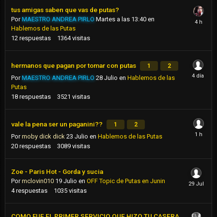
tus amigas saben que vas de putas?
Por
MAESTRO ANDREA PIRLO
Martes a las 13:40
en
Hablemos de las Putas
12
respuestas
1364
visitas
hermanos que pagan por tomar con putas
1
2
Por
MAESTRO ANDREA PIRLO
28 Julio
en
Hablemos de las
Putas
18
respuestas
3521
visitas
vale la pena ser un paganini??
1
2
Por
moby dick dick
23 Julio
en
Hablemos de las Putas
20
respuestas
3089
visitas
Zoe - Paris Hot - Gorda y sucia
Por
mclovin010
19 Julio
en
OFF Topic de Putas en Junin
4
respuestas
1035
visitas
COMO FUE EL PRIMER SERVICIO QUE HIZO TU CASERA