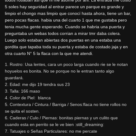
todos robaban asi que ni me asome por ahi. La entrada me costo
5 soles hay seguridad al entrar parece un parque es grande y
limpio el chongo mas limpio que conocí hasta ahora, tiene un bar,
pero pocas flacas. habia una del cuarto 1 que me gustaba pero
tenia mucha gente esperando. Cuando se habria una puerta y
preguntaba un webas todos corrian a mirar tmr daba colera.
Luego solo estaban abiertas dos puertas en una estaba una
gordita que tapaba toda su puerta y estaba de costado jaja y en
otra cuarto N° 5 la flaca con la que me atendi.
1. Rostro: Usa lentes, cara un poco larga cuando rie se le notan
hoyuelos es bonita. No se porque no le entran tanto algo
guardará.
2. Edad: me dijo 19 tendra sus 23
3. Talla: 166 maso
4. Color de Piel: blanca
5. Contextura / Cintura / Barriga / Senos:flaca no tiene rollos no
se quita el sosten.
6. Caderas / Culo / Piernas: bonitas piernas y un culito que
cuando esta en perrito se le ve bien :still_dreaming:
7. Tatuajes o Señas Particulares: no me percate