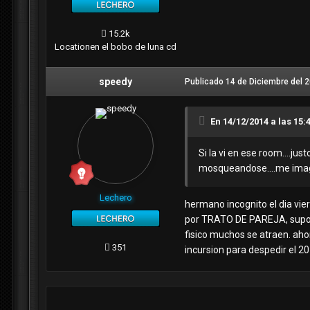
15.2k
Location
en el bobo de luna cd
speedy
Publicado
14 de Diciembre del 
En 14/12/2014 a las 15:4
Si la vi en ese room....just
mosqueandose....me imagin
Lechero
hermano incognito el dia vie
por TRATO DE PAREJA, supong
fisico muchos se atraen. aho
351
incursion para despedir el 