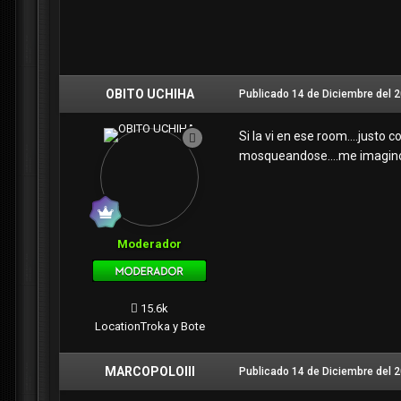
OBITO UCHIHA
Publicado
14 de Diciembre del 
Si la vi en ese room....justo c
mosqueandose....me imagino q
Moderador
15.6k
Location
Troka y Bote
MARCOPOLOIII
Publicado
14 de Diciembre del 