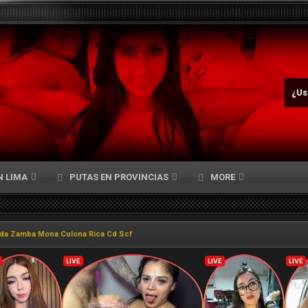
¿Us
N LIMA
PUTAS EN PROVINCIAS
MORE
da Zamba Mona Culona Rica Cd Scf