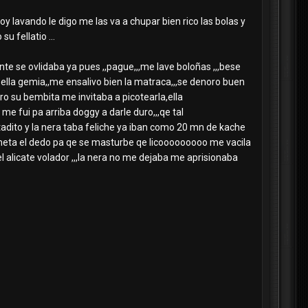
oy lavando le digo me las va a chupar bien rico las bolas y
 fellatio ...
nte se ovlidaba ya pues ,,pague,,,me lave boloñas ,,,bese
y ella gemia,,me ensalivo bien la matraca,,,se denoro buen
ero su bembita me invitaba a picotearla,ella
me fui pa arriba doggy a darle duro,,,qe tal
stadito y la nera taba feliche ya iban como 20 mn de kache
se meta el dedo pa qe se masturbe qe licooooooooo me vacila
el alicate volador ,,,la nera no me dejaba me aprisionaba