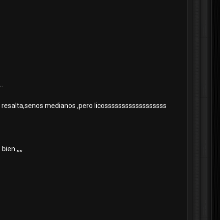
..
qe resalta,senos medianos ,pero licossssssssssssssssss
ien ,,,,