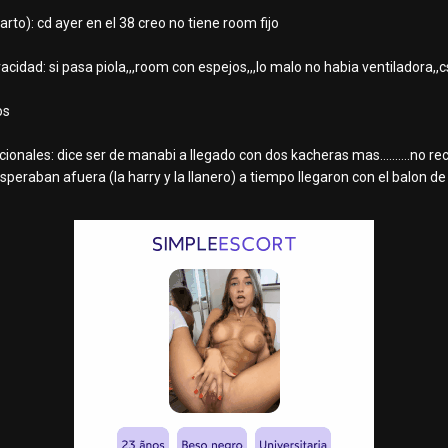
to): cd ayer en el 38 creo no tiene room fijo
rivacidad: si pasa piola,,,room con espejos,,,lo malo no habia vent
os
ionales: dice ser de manabi a llegado con dos kacheras mas..........no r
speraban afuera (la harry y la llanero) a tiempo llegaron con el balon de