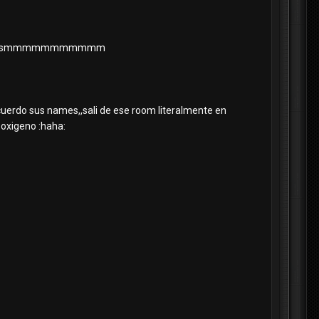
iladora,,csmmmmmmmmmmm
ecuerdo sus names,,sali de ese room literalmente en
 oxigeno :haha: