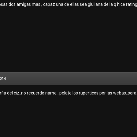
sas dos amigas mas , capaz una de ellas sea giuliana de la q hice rating..
2014
sofia del ciz..no recuerdo name...pelate los ruperticos por las webas..se