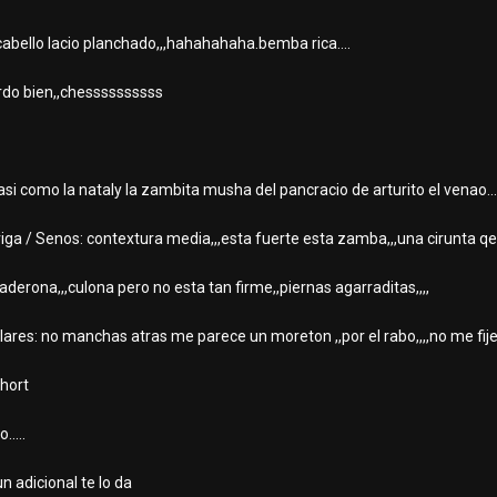
,cabello lacio planchado,,,hahahahaha.bemba rica....
erdo bien,,chessssssssss
.asi como la nataly la zambita musha del pancracio de arturito el venao...
rriga / Senos: contextura media,,,esta fuerte esta zamba,,,una cirunta 
caderona,,,culona pero no esta tan firme,,piernas agarraditas,,,,
ares: no manchas atras me parece un moreton ,,por el rabo,,,,no me fije b
short
.....
un adicional te lo da