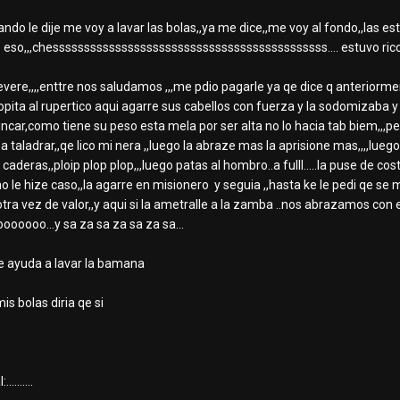
ndo le dije me voy a lavar las bolas,,ya me dice,,me voy al fondo,,las est
eso,,,chessssssssssssssssssssssssssssssssssssssssssss.... estuvo rico su
hevere,,,,enttre nos saludamos ,,,me pdio pagarle ya qe dice q anteriorme
opita al rupertico aqui agarre sus cabellos con fuerza y la sodomizaba 
rincar,como tiene su peso esta mela por ser alta no lo hacia tab biem,,,p
aladrar,,qe lico mi nera ,,luego la abraze mas la aprisione mas,,,,luego 
eras,,ploip plop plop,,,luego patas al hombro..a fulll.....la puse de co
no le hize caso,,la agarre en misionero y seguia ,,hasta ke le pedi qe 
tra vez de valor,,y aqui si la ametralle a la zamba ..nos abrazamos con 
oooooo...y sa za sa za sa za sa...
te ayuda a lavar la bamana
is bolas diria qe si
.......