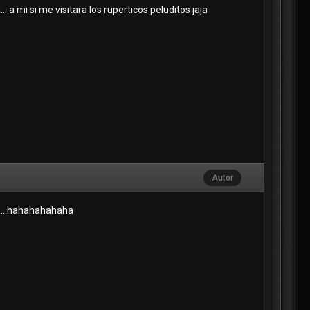
. a mi si me visitara los ruperticos peluditos jaja
Autor
ra....hahahahahaha