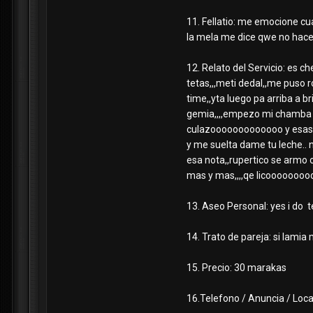
11. Fellatio: me emocione cua
la mela me dice qwe no hace 
12. Relato del Servicio: es c
tetas,,,meti dedal,,me puso r
time,,yta luego pa arriba a b
gemia,,,,empezo mi chamba a t
culazooooooooooooo y esas cad
y me suelta dame tu leche.. 
esa nota,,rupertico se armo o
mas y mas,,,,qe licooooooooo
13. Aseo Personal: yes i do 
14. Trato de pareja: si lamia m
15. Precio: 30 marakas
16.Telefono / Anuncia / Local:...