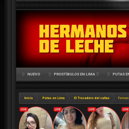
NUEVO
PROSTÍBULOS EN LIMA
PUTAS E
Inicio
Putas en Lima
El Trocadero del callao
Fernan