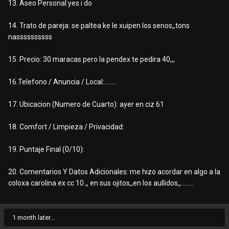
13. Aseo Personal:yes i do
14. Trato de pareja: se paltea ke le xuipen los senos,,tons
nassssssssss
15. Precio: 30 maracas pero la pendex te pedira 40,,,
16.Telefono / Anuncia / Local:........
17. Ubicacion (Numero de Cuarto): ayer en ciz 61
18. Comfort / Limpieza / Privacidad:
19. Puntaje Final (0/10):
20. Comentarios Y Datos Adicionales: me hizo acordar en algo a la
coloxa carolina ex cc 10 ,, en sus ojitos,,en los aullidos,,........
1 month later...