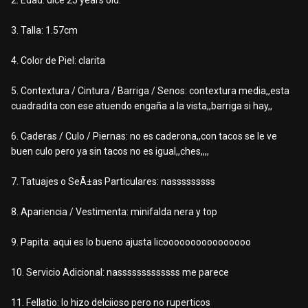
2. Edad: dice 25 years old.
3. Talla: 1.57cm
4. Color de Piel: clarita
5. Contextura / Cintura / Barriga / Senos: contextura media,,esta
cuadradita con ese atuendo engaña a la vista,,barriga si hay,,
6. Caderas / Culo / Piernas: no es caderona,,con tacos se le ve
buen culo pero ya sin tacos no es igual,,ches,,,,
7. Tatuajes o SeÃ±as Particulares: nasssssssss
8. Apariencia / Vestimenta: minifalda nera y top
9. Papita: aqui es lo bueno ajusta licoooooooooooooooo
10. Servicio Adicional: nasssssssssssss me parece
11. Fellatio: lo hizo delciioso pero no ruperticos