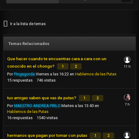
Ir a la lista de temas
Temas Relacionados
Que hacer cuando te encuentras cara a cara con un
conocido en el chongo?
1
2
Por
Pingagorda
Viernes a las 16:22
en
Hablemos de las Putas
15
respuestas
746
visitas
tus amigas saben que vas de putas?
1
2
Por
MAESTRO ANDREA PIRLO
Martes a las 13:40
en
Hablemos de las Putas
16
respuestas
1540
visitas
hermanos que pagan por tomar con putas
1
2