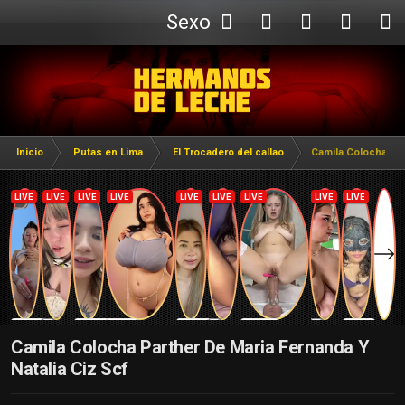
Sexo
Webcam
Inicio
Putas en Lima
El Trocadero del callao
Camila Colocha Par
Camila Colocha Parther De Maria Fernanda Y
Natalia Ciz Scf