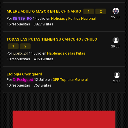
MUERE ADULTO MAYOR EN EL CHINARRO
1
2
Por
KENSHIRO
14 Julio
en
Noticias y Politica Nacional
16
respuestas
3827
visitas
TODAS LAS PUTAS TIENEN SU CAFICUHO / CHULO
1
2
Por
jubilo_24
14 Julio
en
Hablemos de las Putas
18
respuestas
4368
visitas
Etología Chongueril
Por
Dr.Feelgood
12 Julio
en
OFF-Topic en General
10
respuestas
763
visitas