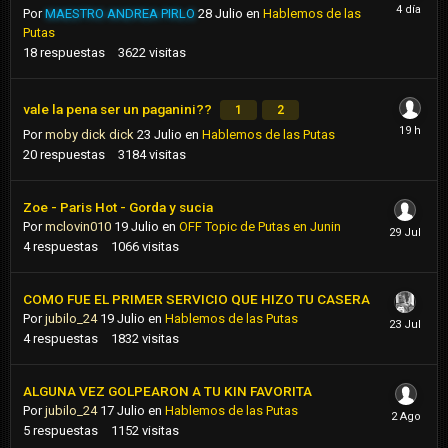
Por
MAESTRO ANDREA PIRLO
28 Julio
en
Hablemos de las
Putas
18
respuestas
3622
visitas
vale la pena ser un paganini??
1
2
Por
moby dick dick
23 Julio
en
Hablemos de las Putas
20
respuestas
3184
visitas
Zoe - Paris Hot - Gorda y sucia
Por
mclovin010
19 Julio
en
OFF Topic de Putas en Junin
4
respuestas
1066
visitas
COMO FUE EL PRIMER SERVICIO QUE HIZO TU CASERA
Por
jubilo_24
19 Julio
en
Hablemos de las Putas
4
respuestas
1832
visitas
ALGUNA VEZ GOLPEARON A TU KIN FAVORITA
Por
jubilo_24
17 Julio
en
Hablemos de las Putas
5
respuestas
1152
visitas