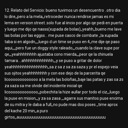
12. Relato del Servicio: bueno tuvimos un desencuentro ..otro dia
lo dire,,pero a la mela,,retroceder nunca rendirse jamas es mi
lema en version street..solo fue al iincio por algo qe pedi en puerta
y luego me dijo qe nasss(xupada de bolas),,yeahh,,bueno me lave
las bolas por las eggss... me puse casco de combate ,,la xupada
taba si en algodn,,,,luego d un time se puso en 4,,me dije qe paso
aqui,,,,pero fue un doggy style raleado,,,cuando la clave supe por
qe,,,yeahhhhhhhh ajustaba cono mierda,,,peor qe la chinuela
tamara....ahhhhhhhhhhhhh,,,y se puso a gritar de dolor
yeahhhhhhhhhhhhhhhh,,sa z sa z sa za saza y pr el espejo veia
sus ojitos yeahhhhhhhh y con ese dejo de la parcerita qe
licooooooooooooo a la mela las boloñas,,baje las patas y zas sa zs
za saza sa me olvide del incidente inicial qe
licooooooooooooo,,pobechita la hize aullar por todo el ciz,,,luego
la puse en mision,,,y za sa zasa ,,,agarre sus manitos puse encima
de su mitra y le daba a full,,no pude mas dos poses ,,time aprox
del kache 20 min,,a puro
girtos,,auuuuuuuuuuuuuuuuuuuuuuuuuuuuuuuuuuuuuu