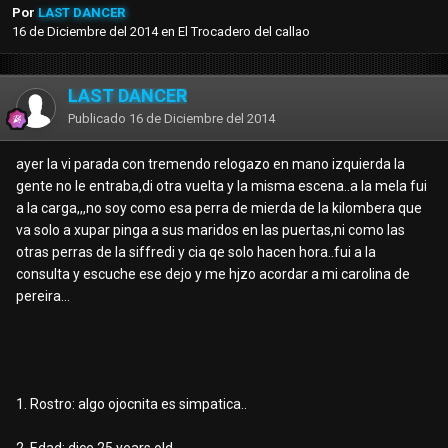
Por
LAST DANCER
16 de Diciembre del 2014
en
El Trocadero del callao
LAST DANCER
Publicado
16 de Diciembre del 2014
ayer la vi parada con tremendo relogazo en mano izquierda la
gente no le entraba,di otra vuelta y la misma escena..a la mela fui
a la carga,,,no soy como esa perra de mierda de la kilombera que
va solo a xupar pinga a sus maridos en las puertas,ni como las
otras perras de la siffredi y cia qe solo hacen hora..fui a la
consulta y escuche ese dejo y me hjzo acordar a mi carolina de
pereira...
1. Rostro: algo ojocnita es simpatica..