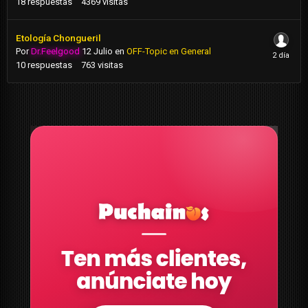
18
respuestas
4369
visitas
Etología Chongueril
Por
Dr.Feelgood
12 Julio
en
OFF-Topic en General
10
respuestas
763
visitas