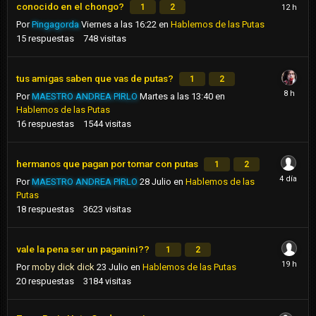
conocido en el chongo?
1
2
Por
Pingagorda
Viernes a las 16:22
en
Hablemos de las Putas
15
respuestas
748
visitas
tus amigas saben que vas de putas?
1
2
Por
MAESTRO ANDREA PIRLO
Martes a las 13:40
en
Hablemos de las Putas
16
respuestas
1544
visitas
hermanos que pagan por tomar con putas
1
2
Por
MAESTRO ANDREA PIRLO
28 Julio
en
Hablemos de las
Putas
18
respuestas
3623
visitas
vale la pena ser un paganini??
1
2
Por
moby dick dick
23 Julio
en
Hablemos de las Putas
20
respuestas
3184
visitas