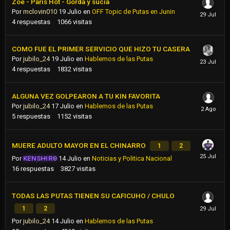
Zoe - Paris Hot - Gorda y sucia
Por
mclovin010
19 Julio
en
OFF Topic de Putas en Junin
4
respuestas
1066
visitas
COMO FUE EL PRIMER SERVICIO QUE HIZO TU CASERA
Por
jubilo_24
19 Julio
en
Hablemos de las Putas
4
respuestas
1832
visitas
ALGUNA VEZ GOLPEARON A TU KIN FAVORITA
Por
jubilo_24
17 Julio
en
Hablemos de las Putas
5
respuestas
1152
visitas
MUERE ADULTO MAYOR EN EL CHINARRO
1
2
Por
KENSHIRO
14 Julio
en
Noticias y Politica Nacional
16
respuestas
3827
visitas
TODAS LAS PUTAS TIENEN SU CAFICUHO / CHULO
1
2
Por
jubilo_24
14 Julio
en
Hablemos de las Putas