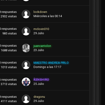
8
respuestas
lockdown
Miércoles a las 00:14
2932
visitas
4
respuestas
mclovin010
29 Julio
985
visitas
4
respuestas
juancarriolon
23 Julio
1688
visitas
5
respuestas
MAESTRO ANDREA PIRLO
Domingo a las 17:17
1013
visitas
6
respuestas
KENSHIRO
25 Julio
3713
visitas
8
respuestas
dragonu
29 Julio
4111
visitas