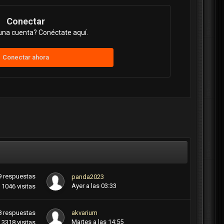
Conectar
una cuenta? Conéctate aquí.
Conectar ahora
9
respuestas
panda2023
Ayer a las 03:33
1046
visitas
8
respuestas
akvarium
Martes a las 14:55
3318
visitas