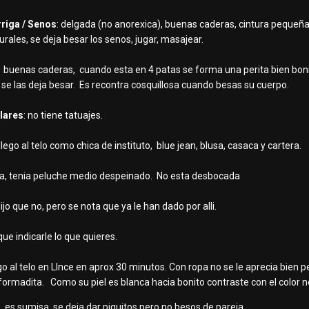
rriga / Senos
: delgada (no anorexica), buenas caderas, cintura pequeña
urales, se deja besar los senos, jugar, masajear.
: buenas caderas, cuando esta en 4 patas se forma una perita bien boni
e las deja besar. Es recontra cosquillosa cuando besas su cuerpo.
ulares
: no tiene tatuajes.
 llego al telo como chica de instituto, blue jean, blusa, casaca y cartera.
da, tenia peluche medio despeinado. No esta desbocada
ijo que no, pero se nota que ya le han dado por alli.
que indicarle lo que quieres.
go al telo en LInce en aprox 30 minutos. Con ropa no se le aprecia bien
 formadita. Como su piel es blanca hacia bonito contraste con el color ne
, es sumisa, se deja dar piquitos pero no besos de pareja.