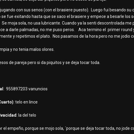
jugando con sus senos (con el brasiere puesto). Luego fui besando su 
o se fue exitando hasta que se saco el brasiere y empece a besarle los
. Se moja sola, no usa lubricante. Cuando ya la senti descontrolada me 
e a darle palmadas, no me puso peros. Aca termino el primer round 
ente y repetimos el plato. Nos pasamos de la hora pero no me jodio c
limpia y no tenia malos olores.
esos de pareja pero si da piquitos y se deja tocar toda.
al
: 955897203 vanuncios
Cuarto)
: telo en lince
rivacidad
: la del telo
por el empeño, porque se mojo sola, ´porque se deja tocar toda, no jode c