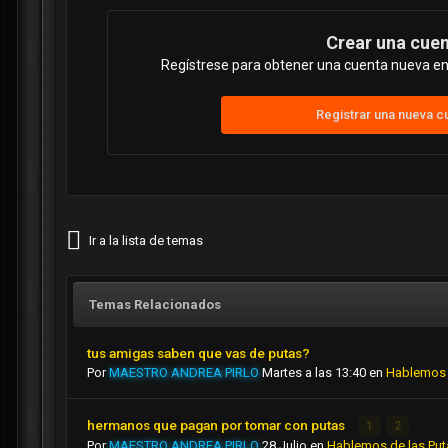
Crear una cue
Regístrese para obtener una cuenta nueva en 
Registrar una nueva c
Ir a la lista de temas
Temas Relacionados
tus amigas saben que vas de putas?
Por
MAESTRO ANDREA PIRLO
Martes a las 13:40
en
Hablemos 
hermanos que pagan por tomar con putas
1
2
Por
MAESTRO ANDREA PIRLO
28 Julio
en
Hablemos de las Put