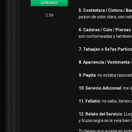
5. Contextura / Cintura / Ba
29
pezon de color claro, son nat
6. Caderas / Culo / Piernas
son contorneadas y tambien s
7. Tatuajes o Se?as Partic
8. Apariencia / Vestimenta
:
9. Papita
: no estaba razura
10. Servicio Adicional
: me d
11. Fellatio
: no sabe, tienes 
12. Relato del Servicio
: LLe
y truza negra se le veia bien
Tu tienes que guiarla en todo