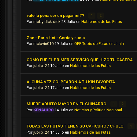
vale la pena ser un paganini??
1
2
Por
moby dick dick
23 Julio
en
Hablemos de las Putas
Zoe - Paris Hot - Gorda y sucia
Por
mclovin010
19 Julio
en
OFF Topic de Putas en Junin
COMO FUE EL PRIMER SERVICIO QUE HIZO TU CASERA
Por
jubilo_24
19 Julio
en
Hablemos de las Putas
ALGUNA VEZ GOLPEARON A TU KIN FAVORITA
Por
jubilo_24
17 Julio
en
Hablemos de las Putas
MUERE ADULTO MAYOR EN EL CHINARRO
1
2
Por
KENSHIRO
14 Julio
en
Noticias y Politica Nacional
TODAS LAS PUTAS TIENEN SU CAFICUHO / CHULO
1
Por
jubilo_24
14 Julio
en
Hablemos de las Putas