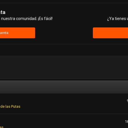
nta
nuestra comunidad. ¡Es fácil!
¿Ya tienes 
uenta
de las Putas
1
as