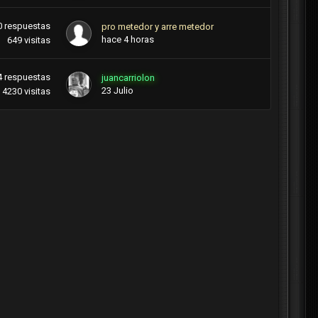
0
respuestas
pro metedor y arre metedor
hace 4 horas
649
visitas
4
respuestas
juancarriolon
23 Julio
4230
visitas