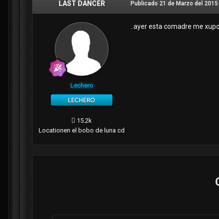
LAST DANCER
Publicado
21 de Marzo del 2015
..ayer esta comadre me xupo l
Lechero
15.2k
Location
en el bobo de luna cd