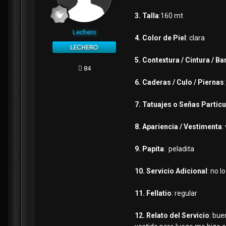
3. Talla
:160 mt
Lechero
4. Color de Piel
: clara
5. Contextura / Cintura / Ba
84
6. Caderas / Culo / Piernas
7. Tatuajes o Señas Partic
8. Apariencia / Vestimenta
:
9. Papita
: peladita
10. Servicio Adicional
: no l
11. Fellatio
: regular
12. Relato del Servicio
: bue