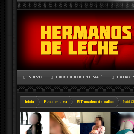
NUEVO
PROSTÍBULOS EN LIMA
PUTAS E
Inicio
Putas en Lima
El Trocadero del callao
Rubi C