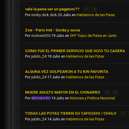
vale la pena ser un paganini??
1
2
Por
moby dick dick
23 Julio
en
Hablemos de las Putas
Zoe - Paris Hot - Gorda y sucia
Por
mclovin010
19 Julio
en
OFF Topic de Putas en Junin
COMO FUE EL PRIMER SERVICIO QUE HIZO TU CASERA
Por
jubilo_24
19 Julio
en
Hablemos de las Putas
ALGUNA VEZ GOLPEARON A TU KIN FAVORITA
Por
jubilo_24
17 Julio
en
Hablemos de las Putas
MUERE ADULTO MAYOR EN EL CHINARRO
1
2
Por
KENSHIRO
14 Julio
en
Noticias y Politica Nacional
TODAS LAS PUTAS TIENEN SU CAFICUHO / CHULO
1
Por
jubilo_24
14 Julio
en
Hablemos de las Putas