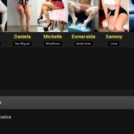
o
5
patica