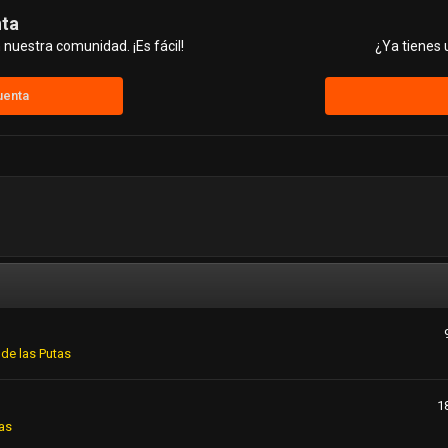
nta
nuestra comunidad. ¡Es fácil!
¿Ya tienes 
uenta
de las Putas
1
as