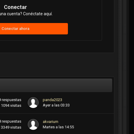
Conectar
una cuenta? Conéctate aquí.
Conectar ahora
9
respuestas
panda2023
Ayer a las 03:33
1094
visitas
8
respuestas
akvarium
Martes a las 14:55
3349
visitas