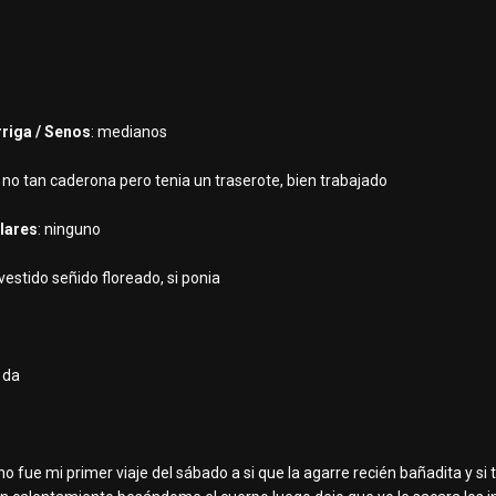
rriga / Senos
: medianos
: no tan caderona pero tenia un traserote, bien trabajado
ulares
: ninguno
 vestido señido floreado, si ponia
o da
no fue mi primer viaje del sábado a si que la agarre recién bañadita y s