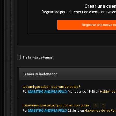
Crear una cue
Regístrese para obtener una cuenta nueva en 
Registrar una nueva c
Ir a la lista de temas
Temas Relacionados
tus amigas saben que vas de putas?
Por
MAESTRO ANDREA PIRLO
Martes a las 13:40
en
Hablemos 
hermanos que pagan por tomar con putas
1
2
Por
MAESTRO ANDREA PIRLO
28 Julio
en
Hablemos de las Put