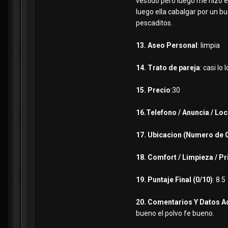
vestido pero luego me hizo e
luego ella cabalgar por un b
pescaditos.
13. Aseo Personal
: limpia
14. Trato de pareja
: casi lo 
15. Precio
:30
16.Telefono / Anuncia / Loc
17. Ubicacion (Numero de 
18. Comfort / Limpieza / P
19. Puntaje Final (0/10)
: 8.5
20. Comentarios Y Datos A
bueno el polvo fe bueno.