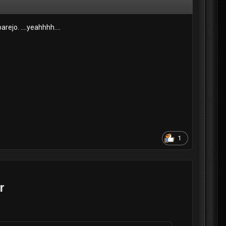
ejo. ....yeahhhh....
1
r