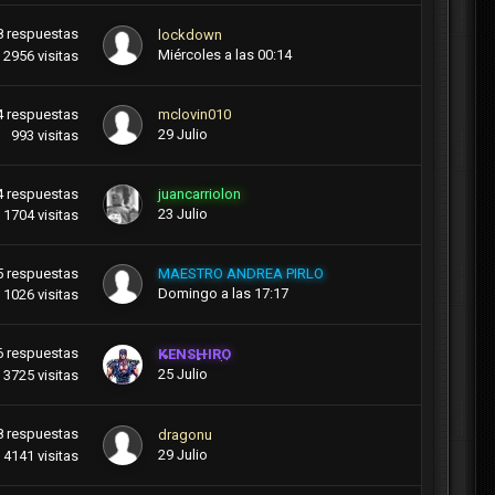
8
respuestas
lockdown
Miércoles a las 00:14
2956
visitas
4
respuestas
mclovin010
29 Julio
993
visitas
4
respuestas
juancarriolon
23 Julio
1704
visitas
5
respuestas
MAESTRO ANDREA PIRLO
Domingo a las 17:17
1026
visitas
6
respuestas
KENSHIRO
25 Julio
3725
visitas
8
respuestas
dragonu
29 Julio
4141
visitas