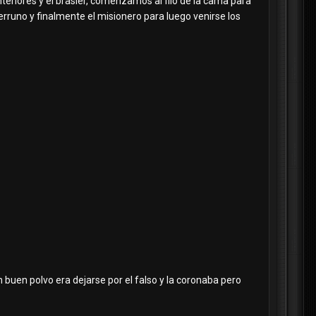
teriores y el brasier, comenzamos al filo de la cama para
erruno y finalmente el misionero para luego venirse los
un buen polvo era dejarse por el falso y la coronaba pero