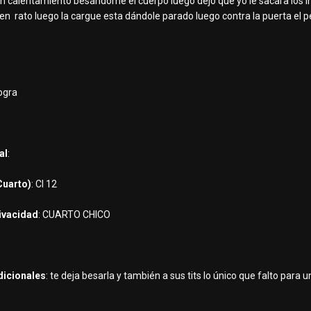
n calentamiento besándome el cuerpo luego dejo que yo le sacara los in
uen rato luego la cargue esta dándole parado luego contra la puerta el p
logra
al
:
Cuarto)
: CI 12
rivacidad
: CUARTO CHICO
dicionales
: te deja besarla y también a sus tits lo único que falto para 