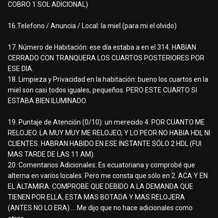
COBRO 1 SOL ADICIONAL)
16.Telefono / Anuncia / Local: la miel (para mi el olvido)
17. Número de Habitación: ese día estaba a en el 314. HABIAN
CERRADO CON TRANQUERA LOS CUARTOS POSTERIORES POR
ESE DIA.
18. Limpieza y Privacidad en la habitación: bueno los cuartos en la
miel son casi todos iguales, pequeños. PERO ESTE CUARTO SI
ESTABA BIEN ILUMINADO.
19. Puntaje de Atención (0/10): un merecido 4. POR CUANTO ME
RELOJEO. LA MUY MUY ME RELOJEO, Y LO PEOR NO HABIA HDL NI
CLIENTES. HABRAN HABIDO EN ESE INSTANTE SÓLO 2 HDL (FUI
MAS TARDE DE LAS 11 AM).
20. Comentarios Adicionales: Es ecuatoriana y comprobé que
alterna en varios locales. Pero me consta que sólo en 2. ACA Y EN
EL ALTAMIRA. COMPROBE QUE DEBIDO A LA DEMANDA QUE
TIENEN POR ELLA, ESTA MAS BOTADA Y MAS RELOJERA
(ANTES NO LO ERA)…. Me dijo que no hace adicionales como