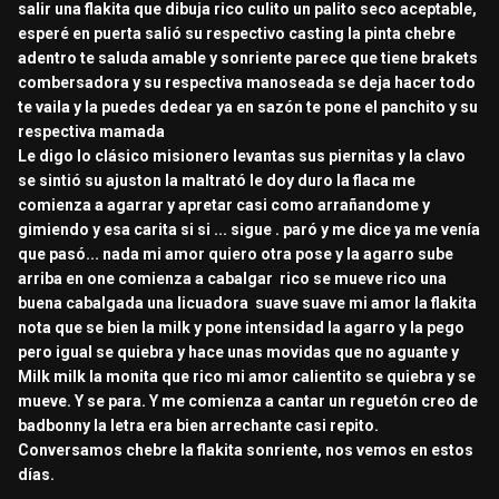
salir una flakita que dibuja rico culito un palito seco aceptable,
esperé en puerta salió su respectivo casting la pinta chebre
adentro te saluda amable y sonriente parece que tiene brakets
combersadora y su respectiva manoseada se deja hacer todo
te vaila y la puedes dedear ya en sazón te pone el panchito y su
respectiva mamada
Le digo lo clásico misionero levantas sus piernitas y la clavo
se sintió su ajuston la maltrató le doy duro la flaca me
comienza a agarrar y apretar casi como arrañandome y
gimiendo y esa carita si si ... sigue . paró y me dice ya me venía
que pasó... nada mi amor quiero otra pose y la agarro sube
arriba en one comienza a cabalgar rico se mueve rico una
buena cabalgada una licuadora suave suave mi amor la flakita
nota que se bien la milk y pone intensidad la agarro y la pego
pero igual se quiebra y hace unas movidas que no aguante y
Milk milk la monita que rico mi amor calientito se quiebra y se
mueve. Y se para. Y me comienza a cantar un reguetón creo de
badbonny la letra era bien arrechante casi repito.
Conversamos chebre la flakita sonriente, nos vemos en estos
días.