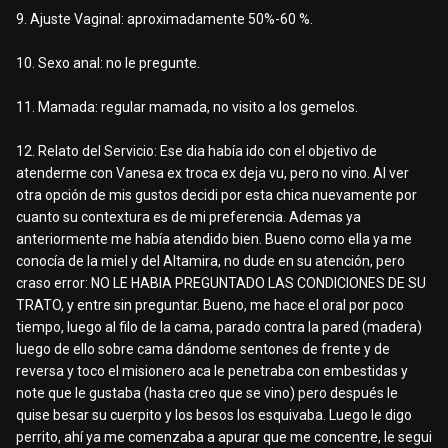
9. Ajuste Vaginal: aproximadamente 50%-60 %.
10. Sexo anal: no le pregunte.
11. Mamada: regular mamada, no visito a los gemelos.
12. Relato del Servicio: Ese dia había ido con el objetivo de
atenderme con Vanesa ex troca ex deja vu, pero no vino. Al ver
otra opción de mis gustos decidi por esta chica nuevamente por
cuanto su contextura es de mi preferencia. Ademas ya
anteriormente me había atendido bien. Bueno como ella ya me
conocía de la miel y del Altamira, no dude en su atención, pero
craso error: NO LE HABIA PREGUNTADO LAS CONDICIONES DE SU
TRATO, y entre sin preguntar. Bueno, me hace el oral por poco
tiempo, luego al filo de la cama, parado contra la pared (madera)
luego de ello sobre cama dándome sentones de frente y de
reversa y toco el misionero aca le penetraba con embestidas y
note que le gustaba (hasta creo que se vino) pero después le
quise besar su cuerpito y los besos los esquivaba. Luego le digo
perrito, ahí ya me comenzaba a apurar que me concentre, le segui