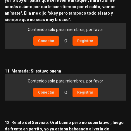
yo no soy un patita que se le viene al toque", mira tú dime
nomás cuánto por darte buen tiempo por el culito, vamos
anímate". Ella me dijo "okey pero tampoco todo el rato y
siempre que no seas muy brusco".
Contenido solo para miembros, por favor
Conectar
O
Registrar
11. Mamada: Si estuvo buena
Contenido solo para miembros, por favor
Conectar
O
Registrar
12. Relato del Servicio: Oral bueno pero no superlativo , luego
de frente en perrito, yo ya estaba babeando al verla de