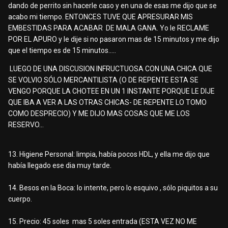
dando de perrito sin hacerle caso y en una de esas me dijo que se
acabo mi tiempo. ENTONCES TUVE QUE APRESURAR MIS
EMBESTIDAS PARA ACABAR DE MALA GANA. Yo le RECLAME
POR EL APURO y le dije si no pasaron mas de 15 minutos y me dijo
que el tiempo es de 15 minutos…..
LUEGO DE UNA DISCUSION INFRUCTUOSA CON UNA CHICA QUE
SE VOLVIO SÓLO MERCANTILISTA (O DE REPENTE ESTA SE
VENGO PORQUE LA CHOTEE EN UN 1 INSTANTE PORQUE LE DIJE
QUE IBA A VER A LAS OTRAS CHICAS- DE REPENTE LO TOMO
COMO DESPRECIO) Y ME DIJO MAS COSAS QUE ME LOS
RESERVO…
13. Higiene Personal: limpia, había pocos HDL, y ella me dijo que
había llegado ese dia muy tarde.
14. Besos en la Boca: lo intente, pero lo esquivo , sólo piquitos a su
cuerpo.
15. Precio: 45 soles mas 5 soles entrada (ESTA VEZ NO ME