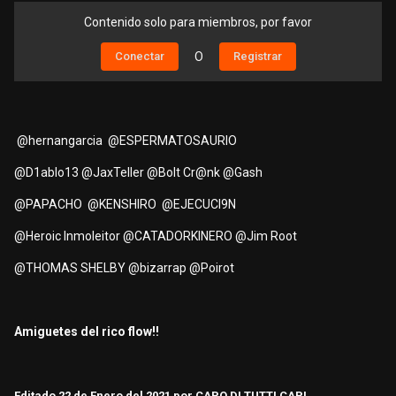
Contenido solo para miembros, por favor
Conectar
O
Registrar
@hernangarcia
@ESPERMATOSAURIO
@D1ablo13
@JaxTeller
@Bolt Cr@nk
@Gash
@PAPACHO
@KENSHIRO
@EJECUCI9N
@Heroic Inmoleitor
@CATADORKINERO
@Jim Root
@THOMAS SHELBY
@bizarrap
@Poirot
Amiguetes del rico flow!!
Editado
22 de Enero del 2021
por CAPO DI TUTTI CAPI