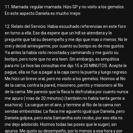
11. Mamada: regular mamada. Hizo GP y no visito a los gemelos.
En este aspecto Daniela es mucho mejor.
12. Relato del Servicio: Habia escuchado referencias en este foro
en torno a ella. Ese dia espere que un hdl se atendiera y le
pregunte que tal su desempeño y me dijo que mas o menos. No le
crei y decidi arriesgarme, por cuanto su biotipo es de mis gustos.
Ya antes la había visto recostada y caminando y me gusto su
biotipo, pero note que no era teen. Sin embargo, es simpática
para mi. Le hice las consultas me dijo 15 a 20 MINUTOS. Acepte le
pague, ella se fue a pagar a la caja cerro la puerta y luego regreso.
Me hizo un breve oral, pero no visito a los gemelos. Hicimos al filo
de la cama, contra la pared, misionero, perrito y misionero al filo
de la cama. Me parecio que la flaca lo disfrutaba por cuanto nunca
me apuro ( mas de 20 minutos) (también no había tanta gente a
esa hora). La cargue en el aire, y termine al filo de la cama con
sendas embestidas. La flaca me aguanto igual que Daniela, pero
Daniela golpea, pero esta Samantha solo recibe, por eso ella no
me dejo adolorido. Hicimos todas las poses que le sugerí, sin
apuros. Me gusto su desempeño, por lo menos a esa hora y por