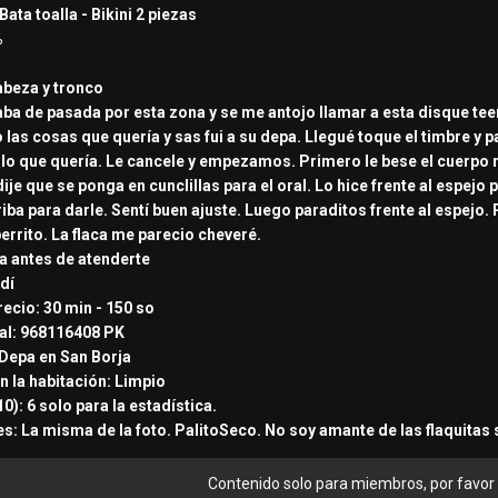
Bata toalla - Bikini 2 piezas
%
abeza y tronco
taba de pasada por esta zona y se me antojo llamar a esta disque te
 las cosas que quería y sas fui a su depa. Llegué toque el timbre y 
e lo que quería. Le cancele y empezamos. Primero le bese el cuerpo m
ije que se ponga en cunclillas para el oral. Lo hice frente al espej
rriba para darle. Sentí buen ajuste. Luego paraditos frente al espej
perrito. La flaca me parecio cheveré.
va antes de atenderte
dí
ecio: 30 min - 150 so
cal: 968116408 PK
Depa en San Borja
n la habitación: Limpio
0): 6 solo para la estadística.
s: La misma de la foto. PalitoSeco. No soy amante de las flaquitas 
Contenido solo para miembros, por favor