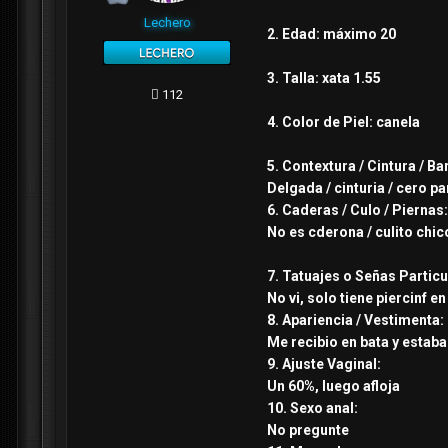
Lechero
2. Edad: máximo 20
3. Talla: xata 1.55
112
4. Color de Piel: canela
5. Contextura / Cintura / Ba
Delgada / cinturia / cero pa
6. Caderas / Culo / Piernas
No es cderona / culito chic
7. Tatuajes o Señas Particu
No vi, solo tiene piercinf e
8. Apariencia / Vestimenta:
Me recibio en bata y estab
9. Ajuste Vaginal:
Un 60%, luego afloja
10. Sexo anal:
No pregunte