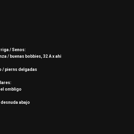
rriga / Senos:
nza / buenas bobbies, 32 A x ahi
:
o / pierns delgadas
lares:
n el ombligo
a desnuda abajo