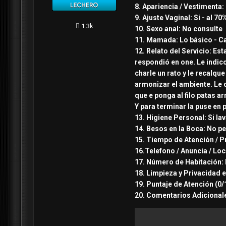
8. Apariencia / Vestimenta: 
9. Ajuste Vaginal: Si - al 70
1.3k
10. Sexo anal: No consulte
11. Mamada: Lo básico - C
12. Relato del Servicio: Es
respondió en one. Le indico
charle un rato y le recalqu
armonizar el ambiente. Le d
que e ponga al filo patas a
Y para terminar la puse en 
13. Higiene Personal: Si la
14. Besos en la Boca: No pe
15. Tiempo de Atención / Pr
16.Telefono / Anuncia / Lo
17. Número de Habitación: 
18. Limpieza y Privacidad e
19. Puntaje de Atención (0/1
20. Comentarios Adicionale