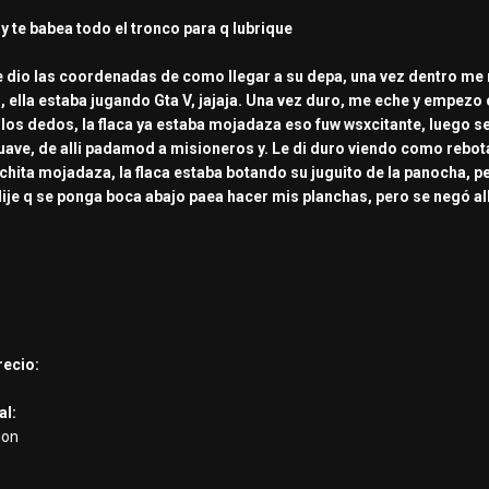
 y te babea todo el tronco para q lubrique
me dio las coordenadas de como llegar a su depa, una vez dentro me
, ella estaba jugando Gta V, jajaja. Una vez duro, me eche y empezo
ia los dedos, la flaca ya estaba mojadaza eso fuw wsxcitante, luego
suave, de alli padamod a misioneros y. Le di duro viendo como rebot
nchita mojadaza, la flaca estaba botando su juguito de la panocha,
e dije q se ponga boca abajo paea hacer mis planchas, pero se negó al
.
recio:
al:
ion