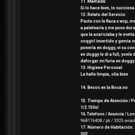
11. Mamada:
Si lo hace bien, lo succiona
12. Relato del Servicio:
Pacte con la flaca x wsp, 
a paletearla y me puse duro
que la acariciaba y le met
coqgirl invertido y gemia 
ponerla en doggy, vi su co
en doggy le di a full, yonl
deforgar mi furia en doggy
13. Higiene Personal:
La halle limpia, olia bien
14. Besos en la Boca:no
15. Tiempo de Atención / P
1/2 150sl
16.Telefono / Anuncia / Loc
968116408 / pk / 3325 aviac
17. Número de Habitación:
302