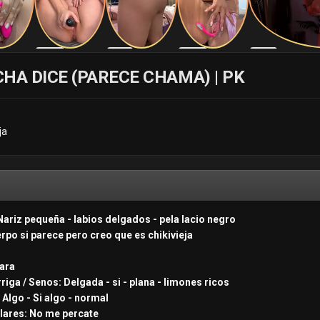
OCHA DICE (PARECE CHAMA) | PK
ja
Nariz pequeña - labios delgados - pela lacio negro
erpo si parece pero creo que es chikivieja
lara
rriga / Senos: Delgada - si - plana - limones ricos
 Algo - Si algo - normal
ulares: No me percate