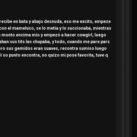
 recibe en bata y abajo desnuda, eso me excito, empeze
 con el mameluco, se lo metia y lo succionaba, mientras
 se monto encima mío y empezó a hacer cowgirl, luego
aban sus tits las chupaba, y todo, cuando me pare pars
 pero sus gemidos eran suaves, recontra sumiso luego
li so punto encontra, no quizo mi pose favorita, tuve q