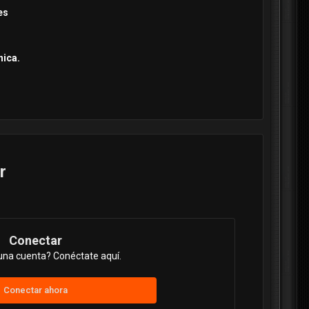
es
nica.
r
Conectar
una cuenta? Conéctate aquí.
Conectar ahora