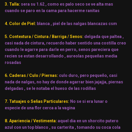
3. Talla:
sera su 1.62 , como es palo seco se ve alta mas
cuando se paro en la cama para hacerme ranitas
4. Color de Piel:
blanca , piel de las nalgas blancazas csm
5. Contextura / Cintura / Barriga / Senos:
delgada que paltea ,
casi nada de cintura, recuerdo haber sentido una costilla creo
cuando le agarre para darle en perro, senos pareciera que
recien se estan desarrollando , aureolas pequeñas media
rosadas
6. Caderas / Culo / Piernas:
culo duro, pero pequeño, casi
nada de nalgas, no hay de donde agarrar bien jajajja, piernas
delgadas , se le notaba el hueso de las rodillas
7. Tatuajes o Señas Particulares:
No se si era lunar o
especie de una flor cerca a la vagina
8. Apariencia / Vestimenta:
aquel dia en un shorcito putero
azul con un top blanco , su carterita , tomando su coca cola