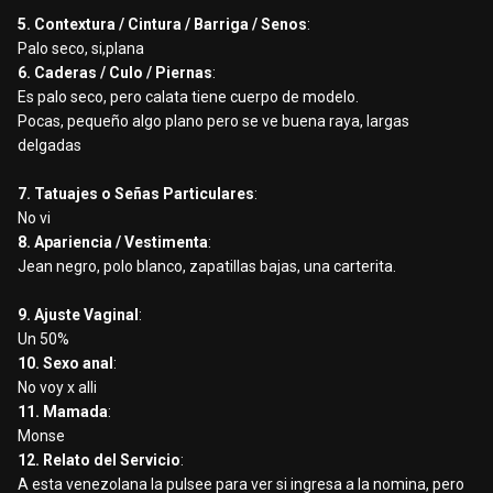
5. Contextura / Cintura / Barriga / Senos
:
Palo seco, si,plana
6. Caderas / Culo / Piernas
:
Es palo seco, pero calata tiene cuerpo de modelo.
Pocas, pequeño algo plano pero se ve buena raya, largas
delgadas
7. Tatuajes o Señas Particulares
:
No vi
8. Apariencia / Vestimenta
:
Jean negro, polo blanco, zapatillas bajas, una carterita.
9. Ajuste Vaginal
:
Un 50%
10. Sexo anal
:
No voy x alli
11. Mamada
:
Monse
12. Relato del Servicio
:
A esta venezolana la pulsee para ver si ingresa a la nomina, pero