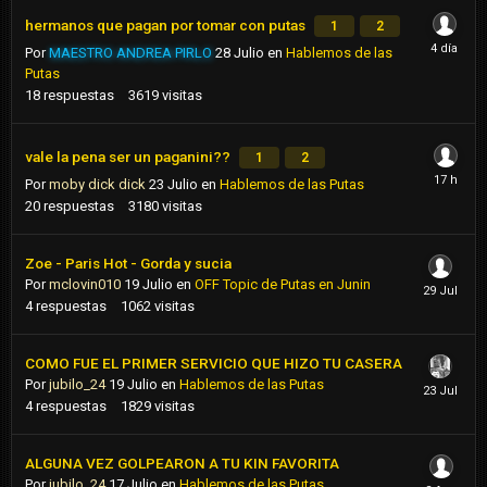
hermanos que pagan por tomar con putas
1
2
Por
MAESTRO ANDREA PIRLO
28 Julio
en
Hablemos de las
Putas
18
respuestas
3619
visitas
vale la pena ser un paganini??
1
2
Por
moby dick dick
23 Julio
en
Hablemos de las Putas
20
respuestas
3180
visitas
Zoe - Paris Hot - Gorda y sucia
Por
mclovin010
19 Julio
en
OFF Topic de Putas en Junin
4
respuestas
1062
visitas
COMO FUE EL PRIMER SERVICIO QUE HIZO TU CASERA
Por
jubilo_24
19 Julio
en
Hablemos de las Putas
4
respuestas
1829
visitas
ALGUNA VEZ GOLPEARON A TU KIN FAVORITA
Por
jubilo_24
17 Julio
en
Hablemos de las Putas