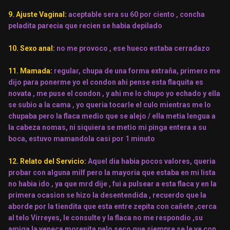
9. Ajuste Vaginal:
aceptable sera su 60 por ciento , concha
peladita parecia que recien se habia depilado
10. Sexo anal:
no me provoco , ese hueco estaba cerradazo
11. Mamada:
regular, chupa de una forma extraña, primero me
dijo para ponerme yo el condon ahi pense esta flaquita es
novata , me puse el condon , y ahi me lo chupo yo echado y ella
se subio a la cama , yo queria tocarle el culo mientras me lo
chupaba pero la flaca medio que se alejo / ella metia lengua a
la cabeza nomas, ni siquiera se metio mi pinga entera a su
boca, estuvo mamandola casi por 1 minuto
12. Relato del Servicio:
Aquel dia habia pocos valores, queria
probar con alguna milf pero la mayoria que estaba en mi lista
no habia ido , ya que mrd dije , fui a pulsear a esta flaca y en la
primera ocasion se hizo la desentendida , recuerdo que la
aborde por la tiendita que esta entre zepita con cañete ,cerca
al telo Virreyes, le consulte y la flaca no me respondio ,su
amiga la veneca morenita palo seco que siempre se le ve con