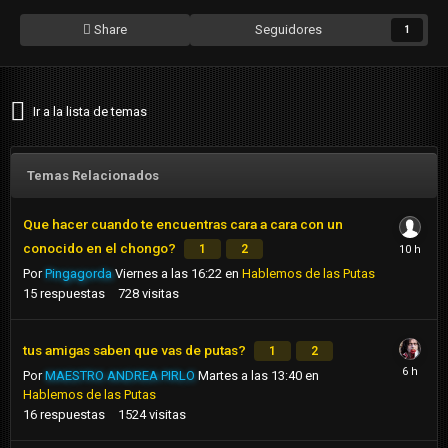
Share
Seguidores
1
Ir a la lista de temas
Temas Relacionados
Que hacer cuando te encuentras cara a cara con un
conocido en el chongo?
1
2
Por
Pingagorda
Viernes a las 16:22
en
Hablemos de las Putas
15
respuestas
728
visitas
tus amigas saben que vas de putas?
1
2
Por
MAESTRO ANDREA PIRLO
Martes a las 13:40
en
Hablemos de las Putas
16
respuestas
1524
visitas