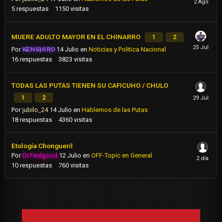
5
respuestas
1150
visitas
MUERE ADULTO MAYOR EN EL CHINARRO
1
2
Por
KENSHIRO
14 Julio
en
Noticias y Politica Nacional
16
respuestas
3823
visitas
TODAS LAS PUTAS TIENEN SU CAFICUHO / CHULO
1
2
Por
jubilo_24
14 Julio
en
Hablemos de las Putas
18
respuestas
4360
visitas
Etología Chongueril
Por
Dr.Feelgood
12 Julio
en
OFF-Topic en General
10
respuestas
760
visitas