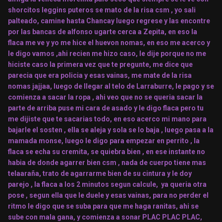
shorcitos leggins puteros se mato de la risa csm , yo sali
palteado, camine hasta Chancay luego regrese y las encontre
por las bancas de alfonso ugarte cerca a Zepita, en eso la
flaca me ve y yo me hice el huevon nomas, en eso me acerco y
le digo vamos ,ahi recien me hizo caso, le dije porque no me
hiciste caso la primera vez que te pregunte, me dice que
parecia que era policia y esas vainas, me mate de la risa
nomas jajjaa, luego de llegar al telo de Larraburre, le pago y se
comienza a sacar la ropa , ahi veo que no se queria sacar la
parte de arriba puse mi cara de asado y le digo flaca pero tu
me dijiste que te sacarias todo, en eso acerco mi mano para
bajarle el sosten , ella se aleja y sola se lo baja , luego pasa a la
mamada monse, luego le digo para empezar en perrito , la
flaca se echa su cremita, se quiebra bien , en ese instante no
habia de donde agarrer bien csm , nada de cuerpo tiene mas
telaaraña, trato de agarrarme bien de su cintura y le doy
parejo , la flaca a los 2 minutos segun calcule, ya queria otra
pose , segun ella que le duele y esas vainas, para no perder el
ritmo le digo que se suba para que me haga ranitas, ahi se
sube con mala gana, y comienza a sonar PLAC PLAC PLAC,