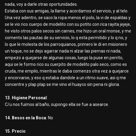
nada, voy a darle otras oportunidades.
Estaba con sus amigas, la llame y acordamos el servicio, y al telo.
Una vez adentro, se saco la ropa menos el polo, la vi de espaldas y
se le vio rico cuerpo de modelito con su potito con rica rayita jejeje,
he visto otros palos secos sin carnes, me hizo un oral monse, y me
comento las pautas de su servicio, lo q esta permitido y lo q no, y
lo que le molesta de los parroquianos, primero le di en misionero
un toque, no se dejo agarrar nada ni alzar las piernas ni nada,
empezo a quejarse de algunas cosas, luego la puse en perrito,
aqui se le formo rico su cuerpito de modelito palo seco, como es
cruda, me empilo, mientras le daba comenzo otra vez a quejarce
y encorvarse, y eso q estaba dandole a un ritmo suave, asi q me
concentre y plap plap se me vino el huayco sin pena ni gloria.
13. Higiene Personal
:
C/u nos fuimos al baño, supongo ella se fue a asearce.
14. Besos en la Boca
: No
15. Precio
: