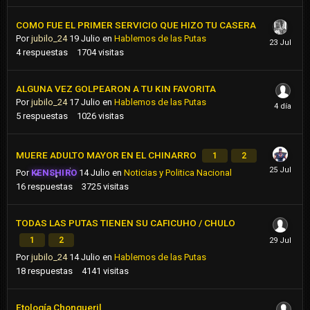
COMO FUE EL PRIMER SERVICIO QUE HIZO TU CASERA
Por
jubilo_24
19 Julio
en
Hablemos de las Putas
4
respuestas
1704
visitas
ALGUNA VEZ GOLPEARON A TU KIN FAVORITA
Por
jubilo_24
17 Julio
en
Hablemos de las Putas
5
respuestas
1026
visitas
MUERE ADULTO MAYOR EN EL CHINARRO
1
2
Por
KENSHIRO
14 Julio
en
Noticias y Politica Nacional
16
respuestas
3725
visitas
TODAS LAS PUTAS TIENEN SU CAFICUHO / CHULO
1
2
Por
jubilo_24
14 Julio
en
Hablemos de las Putas
18
respuestas
4141
visitas
Etología Chongueril