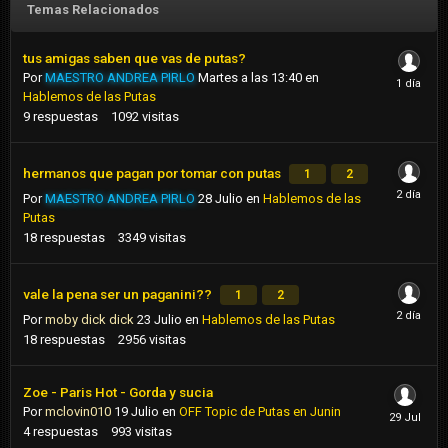
Temas Relacionados
tus amigas saben que vas de putas?
Por
MAESTRO ANDREA PIRLO
Martes a las 13:40
en
Hablemos de las Putas
9
respuestas
1092
visitas
hermanos que pagan por tomar con putas
1
2
Por
MAESTRO ANDREA PIRLO
28 Julio
en
Hablemos de las
Putas
18
respuestas
3349
visitas
vale la pena ser un paganini??
1
2
Por
moby dick dick
23 Julio
en
Hablemos de las Putas
18
respuestas
2956
visitas
Zoe - Paris Hot - Gorda y sucia
Por
mclovin010
19 Julio
en
OFF Topic de Putas en Junin
4
respuestas
993
visitas