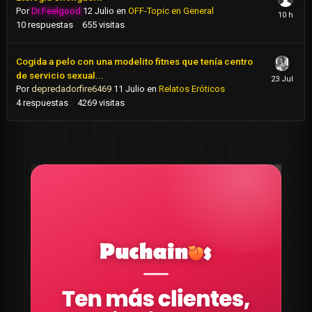
Por
Dr.Feelgood
12 Julio
en
OFF-Topic en General
10
respuestas
655
visitas
Cogida a pelo con una modelito fitnes que tenía centro
de servicio sexual...
Por
depredadorfire6469
11 Julio
en
Relatos Eróticos
4
respuestas
4269
visitas