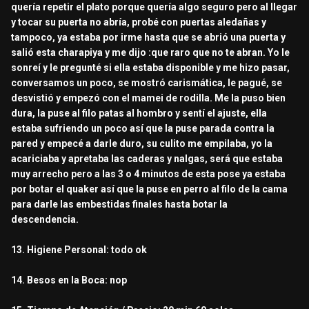
quería repetir el plato porque quería algo seguro pero al llegar
y tocar su puerta no abría, probé con puertas aledañas y
tampoco, ya estaba por irme hasta que se abrió una puerta y
salió esta charapiya y me dijo :que raro que no te abran. Yo le
sonreí y le pregunté si ella estaba disponible y me hizo pasar,
conversamos un poco, se mostró carismática, le pagué, se
desvistió y empezó con el mamei de rodilla. Me la puso bien
dura, la puse al filo patas al hombro y sentí el ajuste, ella
estaba sufriendo un poco así que la puse parada contra la
pared y empecé a darle duro, su culito me empilaba, yo la
acariciaba y apretaba las caderas y nalgas, será que estaba
muy arrecho pero a las 3 o 4 minutos de esta pose ya estaba
por botar el quaker así que la puse en perro al filo de la cama
para darle las embestidas finales hasta botar la
descendencia.
13. Higiene Personal: todo ok
14. Besos en la Boca: nop