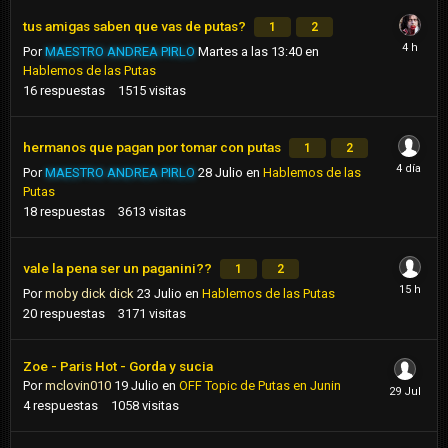
tus amigas saben que vas de putas?
1
2
Por
MAESTRO ANDREA PIRLO
Martes a las 13:40
en
Hablemos de las Putas
16
respuestas
1515
visitas
hermanos que pagan por tomar con putas
1
2
Por
MAESTRO ANDREA PIRLO
28 Julio
en
Hablemos de las
Putas
18
respuestas
3613
visitas
vale la pena ser un paganini??
1
2
Por
moby dick dick
23 Julio
en
Hablemos de las Putas
20
respuestas
3171
visitas
Zoe - Paris Hot - Gorda y sucia
Por
mclovin010
19 Julio
en
OFF Topic de Putas en Junin
4
respuestas
1058
visitas