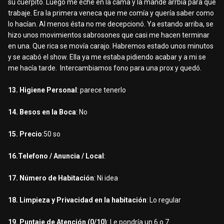
su cuerpito. Luego me eché en la cama y la mandé arrbia para que
trabaje. Era la primera veneca que me comía y quería saber como
lo hacían. Al menos ésta no me decepcionó. Ya estando arriba, se
hizo unos movimientos sabrosones que casi me hacen terminar
en una. Que rica se movía carajo. Habremos estado unos minutos
y se acabó el show. Ella ya me estaba pidiendo acabar y a mi se
me hacía tarde. Intercambiamos fono para una prox y quedó.
13. Higiene Personal
: parece tenerlo
14. Besos en la Boca
: No
15. Precio
:50 so
16.Telefono / Anuncia / Local
:
17. Número de Habitación
: Ni idea
18. Limpieza y Privacidad en la habitación
: Lo regular
19. Puntaje de Atención (0/10)
: Le pondría un 6 o 7