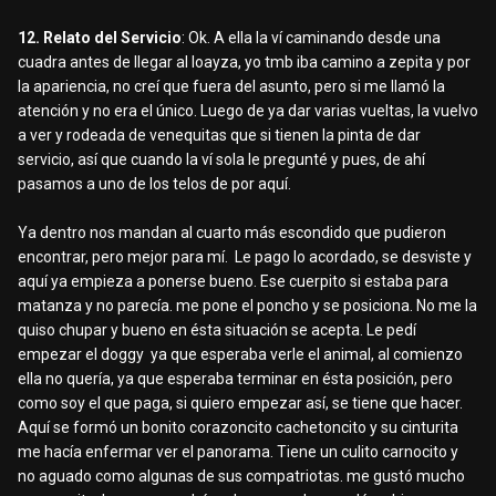
12. Relato del Servicio
: Ok. A ella la ví caminando desde una
cuadra antes de llegar al loayza, yo tmb iba camino a zepita y por
la apariencia, no creí que fuera del asunto, pero si me llamó la
atención y no era el único. Luego de ya dar varias vueltas, la vuelvo
a ver y rodeada de venequitas que si tienen la pinta de dar
servicio, así que cuando la ví sola le pregunté y pues, de ahí
pasamos a uno de los telos de por aquí.
Ya dentro nos mandan al cuarto más escondido que pudieron
encontrar, pero mejor para mí. Le pago lo acordado, se desviste y
aquí ya empieza a ponerse bueno. Ese cuerpito si estaba para
matanza y no parecía. me pone el poncho y se posiciona. No me la
quiso chupar y bueno en ésta situación se acepta. Le pedí
empezar el doggy ya que esperaba verle el animal, al comienzo
ella no quería, ya que esperaba terminar en ésta posición, pero
como soy el que paga, si quiero empezar así, se tiene que hacer.
Aquí se formó un bonito corazoncito cachetoncito y su cinturita
me hacía enfermar ver el panorama. Tiene un culito carnocito y
no aguado como algunas de sus compatriotas. me gustó mucho