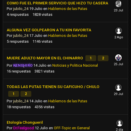
COMO FUE EL PRIMER SERVICIO QUE HIZO TU CASERA
Por
jubilo_24
19 Julio
en
Hablemos de las Putas
4
respuestas
1828
visitas
ALGUNA VEZ GOLPEARON A TU KIN FAVORITA
Por
jubilo_24
17 Julio
en
Hablemos de las Putas
5
respuestas
1146
visitas
MUERE ADULTO MAYOR EN EL CHINARRO
1
2
Por
KENSHIRO
14 Julio
en
Noticias y Politica Nacional
16
respuestas
3821
visitas
TODAS LAS PUTAS TIENEN SU CAFICUHO / CHULO
1
2
Por
jubilo_24
14 Julio
en
Hablemos de las Putas
18
respuestas
4356
visitas
Etología Chongueril
Por
Dr.Feelgood
12 Julio
en
OFF-Topic en General