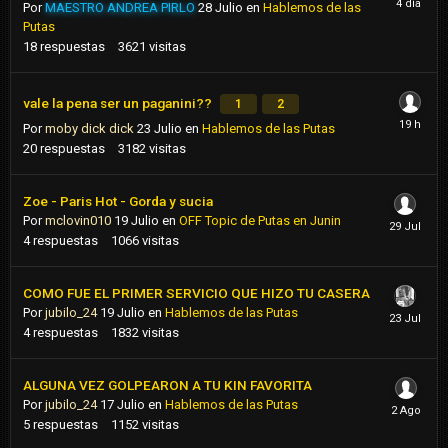
Por
MAESTRO ANDREA PIRLO
28 Julio
en
Hablemos de las
Putas
18
respuestas
3621
visitas
vale la pena ser un paganini??
1
2
Por
moby dick dick
23 Julio
en
Hablemos de las Putas
20
respuestas
3182
visitas
Zoe - Paris Hot - Gorda y sucia
Por
mclovin010
19 Julio
en
OFF Topic de Putas en Junin
4
respuestas
1066
visitas
COMO FUE EL PRIMER SERVICIO QUE HIZO TU CASERA
Por
jubilo_24
19 Julio
en
Hablemos de las Putas
4
respuestas
1832
visitas
ALGUNA VEZ GOLPEARON A TU KIN FAVORITA
Por
jubilo_24
17 Julio
en
Hablemos de las Putas
5
respuestas
1152
visitas