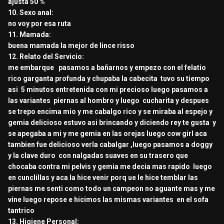
ajusta 50 %
10. Sexo anal:
no voy por esa ruta
11. Mamada:
buena mamada la mejor de lince risso
12. Relato del Servicio:
me embarque pasamos a bañarnos y empezo con el felatio
rico garganta profunda y chupaba la cabecita tuvo su tiempo
asi 5 minutos entretenida con mi precioso luego pasamos a
las variantes piernas al hombro y luego cucharita y despues
se trepo encima mio y me cabalgo rico y se miraba al espejo y
gemia delicioso estuvo asi brincando y diciendo rey te gusta y
se apegaba a mi y me gemia en las orejas luego cow girl aca
tambien fue delicioso verla cabalgar ,luego pasamos a doggy
y la clave duro con nalgadas suaves en su trasero que
chocaba contra mi pelvis y gemia me decia mas rapido luego
en cunclillas y aca la hice venir porq ue le hice temblar las
piernas me senti como todo un campeon no aguante mas y me
vine luego repose e hicimos las mismas variantes en el sofa
tantrico
13. Higiene Personal: