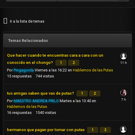
Ir a la lista de temas
Temas Relacionados
Que hacer cuando te encuentras cara a cara con un
conocido en el chongo?
1
2
Por
Pingagorda
Viernes a las 16:22
en
Hablemos de las Putas
15
respuestas
744
visitas
tus amigas saben que vas de putas?
1
2
Por
MAESTRO ANDREA PIRLO
Martes a las 13:40
en
Hablemos de las Putas
16
respuestas
1540
visitas
hermanos que pagan por tomar con putas
1
2