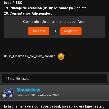
todo RISSO
200 x1hora de placer
19. Puntaje de Atención (0/10): 6 tirando pa 7 points
16.Telefono / Anuncia / Local:
20. Comentarios Adicionales:
callejera
17. Número de Habitación:
Contenido solo para miembros, por favor
602
18. Limpieza y Privacidad en la habitación:
Conectar
O
Registrar
lo de siempre
19. Puntaje de Atención (0/10):
6 de la palito seco en cuerpo y perfomance
20. Comentarios Adicionales:
#Sin_Chamitas_No_Hay_Paraíso
es una belleza de mujer esta palito seco aguanta maltrato y
su mejor as bajo la manga es su oral
Contenido Eliminado.
11 months later...
Maravilloso
Contenido Eliminado.
Publicado
30 de Abril del 2022
Esta chama la veia con ropa casual, no sabia q era kine hasta q