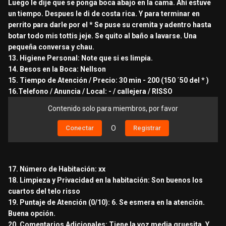
Luego le dije que se ponga boca abajo en la cama. Ahí estuve
de seguridad), luego se subió y misma licuadora me tuvo
un tiempo. Despues le di de costa rica. Y para terminar en
unos 10 minutos aproximadamente.
perrito para darle por el * Se puse su cremita y adentro hasta
Después cambiamos de pose y Vi su (*) le pregunté si
botar todo mis tottis jeje. Se quito al baño a lavarse. Una
podía ir x allí y atraco, cambiamos de poncho, la volvió a
pequeña conversa y chau.
chupar y se la comió completita (aquí si apretaba),
13. Higiene Personal: Note que si es limpia.
pasaron unos dos minutos y salieron los sagastisssss.
14. Besos en la Boca: Nellson
Conversamos un toque más mientras se cambiaba, me
15. Tiempo de Atención / Precio: 30 min - 200 (150 ´50 del * )
dió su número y bajamos a recepción.
16.Telefono / Anuncia / Local: - / callejera / RISSO
Quede en volver a visitar
Contenido solo para miembros, por favor
13. Higiene Personal:
Conectar
O
Registrar
8/10
14. Besos en la Boca:
17. Número de Habitación: xx
No da
18. Limpieza y Privacidad en la habitación: Son buenos los
cuartos del telo risso
15. Precio:
19. Puntaje de Atención (0/10): 6. Se esmera en la atención.
40 telo, 5 condones y 150 media hora (el * no me lo cobró
Buena opción.
pues quiere que me vuelva atender con ella jajaja)
20. Comentarios Adicionales: Tiene la voz media gruesita. Y