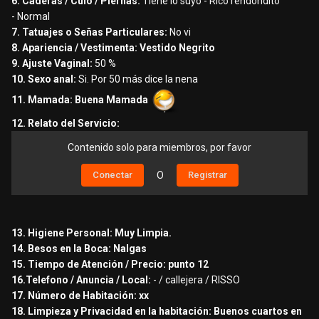
6. Caderas / Culo / Piernas:
Tiene lo suyo - Rico rendondito
me embarque pasamos a bañarnos y empezo con el
- Normal
felatio rico garganta profunda y chupaba la cabecita tuvo
7. Tatuajes o Señas Particulares:
No vi
su tiempo asi 5 minutos entretenida con mi precioso
8. Apariencia / Vestimenta: Vestido Negrito
luego pasamos a las variantes piernas al hombro y
9. Ajuste Vaginal:
50 %
luego cucharita y despues se trepo encima mio y me
10. Sexo anal:
Si. Por 50 más dice la nena
cabalgo rico y se miraba al espejo y gemia delicioso
11. Mamada: Buena Mamada
estuvo asi brincando y diciendo rey te gusta y se
12. Relato del Servicio:
apegaba a mi y me gemia en las orejas luego cow girl aca
tambien fue delicioso verla cabalgar ,luego pasamos a
Contenido solo para miembros, por favor
doggy y la clave duro con nalgadas suaves en su trasero
que chocaba contra mi pelvis y gemia me decia mas
Conectar
O
Registrar
rapido luego en cunclillas y aca la hice venir porq ue le
hice temblar las piernas me senti como todo un campeon
no aguante mas y me vine luego repose e hicimos las
13. Higiene Personal: Muy Limpia.
mismas variantes en el sofa tantrico
14. Besos en la Boca: Nalgas
13. Higiene Personal:
15. Tiempo de Atención / Precio: punto 12
se baña antes y despues del coito
16.Telefono / Anuncia / Local:
- / callejera / RISSO
14. Besos en la Boca:
17. Número de Habitación: xx
no
18. Limpieza y Privacidad en la habitación: Buenos cuartos en
15. Tiempo de Atención / Precio: