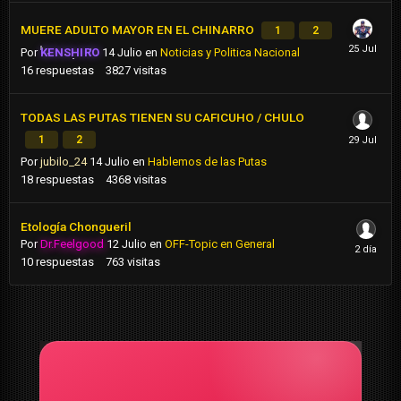
MUERE ADULTO MAYOR EN EL CHINARRO
1
2
Por
KENSHIRO
14 Julio
en
Noticias y Politica Nacional
16
respuestas
3827
visitas
TODAS LAS PUTAS TIENEN SU CAFICUHO / CHULO
1
2
Por
jubilo_24
14 Julio
en
Hablemos de las Putas
18
respuestas
4368
visitas
Etología Chongueril
Por
Dr.Feelgood
12 Julio
en
OFF-Topic en General
10
respuestas
763
visitas