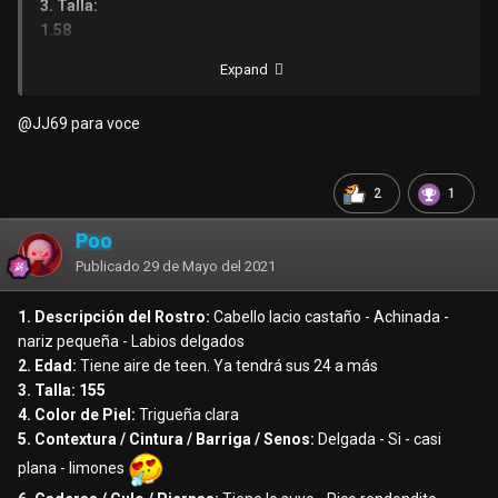
3. Talla:
1.58
4. Color de Piel:
Expand
trigueña clara
5. Contextura / Cintura / Barriga / Senos:
@JJ69
para voce
delgadita palito seco un ligero rollo ssenos en punta
pequeñitos
6. Caderas / Culo / Piernas:
2
1
culito chiquito y piernas delgadas rica paloseco se le
notaban sus claviculas para chuparlas
Poo
7. Tatuajes o Señas Particulares:
Publicado
29 de Mayo del 2021
no visualice ningun tatuaje
8. Apariencia / Vestimenta:
1. Descripción del Rostro:
Cabello lacio castaño - Achinada -
jean y top
nariz pequeña - Labios delgados
9. Ajuste Vaginal:
2. Edad:
Tiene aire de teen. Ya tendrá sus 24 a más
ajusta 50 %
3. Talla: 155
10. Sexo anal:
4. Color de Piel:
Trigueña clara
no voy por esa ruta
5. Contextura / Cintura / Barriga / Senos:
Delgada - Si - casi
11. Mamada:
plana - limones
buena mamada la mejor de lince risso
12. Relato del Servicio: