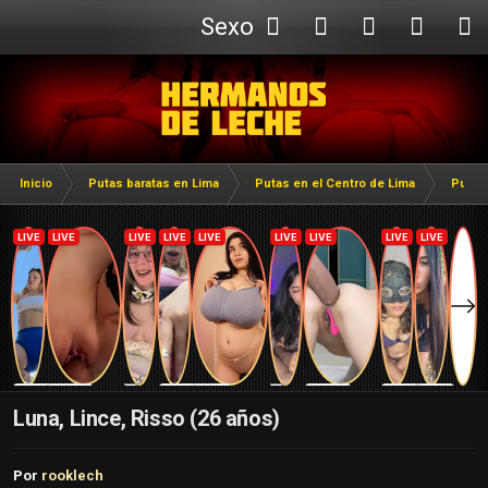
Sexo
Webcam
Inicio
Putas baratas en Lima
Putas en el Centro de Lima
Putas
Luna, Lince, Risso (26 años)
Por
rooklech