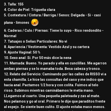
3. Talla: 155
Yessss
4. Color de Piel: Trigueña clara
5. Contextura / Cintura / Barriga / Senos: Delgada - Si - casi
11. Mamada:
cumplidora pero no me puedo quejar, la mamo un buen
plana - limones
rato (hasta en tres oportunidades)
6. Caderas / Culo / Piernas: Tiene lo suyo - Rico rendondito -
Normal
12. Relato del Servicio:
7. Tatuajes o Señas Particulares: No vi
Bueno luego de estar asustado por el nuevo
8. Apariencia / Vestimenta: Vestido Azul y su cartera
confinamiento, decidí buscar un rato de relajo así que
9. Ajuste Vaginal: 50 %
con un pequeño grupo emprendimos viaje a risso (la
10. Sexo anal: Si. Por 50 más dice la nena
vieja y confiable).
11. Mamada: Bueno. Yo parado y ella en cunclillas. Me agarron
ambas piernas y se lo mamaba toda. Besa cabeza y tronco.
Estuve mirando el material casi una hora y las chamas
12. Relato del Servicio: Caminando por las calles de RISSO vi a
cuando las quería alcanzar apuraban el paso xD, entre
esta chamilla. Le hice las consultas del caso y me indico que
una de esas chamas veo a una flaquita con vestido azul y
hacia anal. Pactamos 1/2 hora y con colita. Fuimos al telo
resaltaba su hilito, pregunté, se detuvo y me dijo todo
risso. Subimos mientras caminábamos le metía mano.
sus servicios, quedamos (150 media hora, en el cuarto
LLegamos al cuarto. Una pequeña paleteada y zas al mate.
conversábamos el adicional) y fuimos al telo.
Nos pelamos y go al oral. Primero le dije que paraditos frente
Pedí que nos bañarnos y acepto, luego a la cama y su
al espejo. Se siente buen culito. El ajuste estaba maso menos.
respectiva mamada (cumplidora pero con las medidas