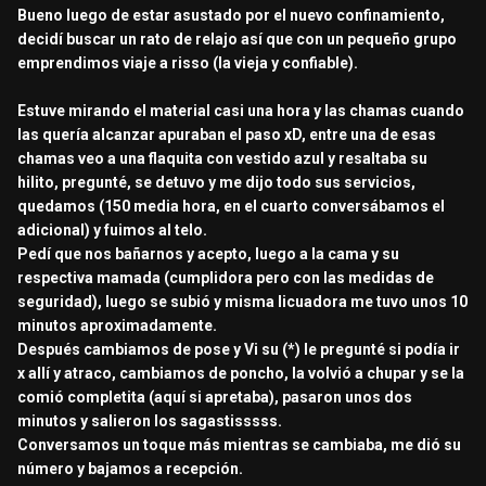
Bueno luego de estar asustado por el nuevo confinamiento,
decidí buscar un rato de relajo así que con un pequeño grupo
emprendimos viaje a risso (la vieja y confiable).
Estuve mirando el material casi una hora y las chamas cuando
las quería alcanzar apuraban el paso xD, entre una de esas
chamas veo a una flaquita con vestido azul y resaltaba su
hilito, pregunté, se detuvo y me dijo todo sus servicios,
quedamos (150 media hora, en el cuarto conversábamos el
adicional) y fuimos al telo.
Pedí que nos bañarnos y acepto, luego a la cama y su
respectiva mamada (cumplidora pero con las medidas de
seguridad), luego se subió y misma licuadora me tuvo unos 10
minutos aproximadamente.
Después cambiamos de pose y Vi su (*) le pregunté si podía ir
x allí y atraco, cambiamos de poncho, la volvió a chupar y se la
comió completita (aquí si apretaba), pasaron unos dos
minutos y salieron los sagastisssss.
Conversamos un toque más mientras se cambiaba, me dió su
número y bajamos a recepción.