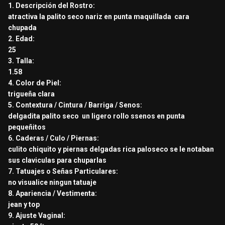
1. Descripción del Rostro:
atractiva la palito seco nariz en punta maquillada cara
Subiría una fotito pero soy pollito xD.
chupada
2. Edad:
25
3. Talla:
1.58
4. Color de Piel:
trigueña clara
5. Contextura / Cintura / Barriga / Senos:
delgadita palito seco un ligero rollo ssenos en punta
pequeñitos
6. Caderas / Culo / Piernas:
culito chiquito y piernas delgadas rica paloseco se le notaban
sus claviculas para chuparlas
7. Tatuajes o Señas Particulares:
no visualice ningun tatuaje
8. Apariencia / Vestimenta:
jean y top
9. Ajuste Vaginal: