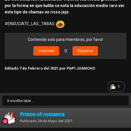
por la forma en que habla se nota la educación medio raro ver
16.Telefono / Anuncia / Local:
éste tipo de chamas en risso jeje.
Callejera, no puedo da su número por lineamientos de la
comunidad.
#ENSUCIATE_LAS_TABAS
17. Número de Habitación:
N/A
Contenido solo para miembros, por favor
Conectar
O
Registrar
18. Limpieza y Privacidad en la habitación:
8/10 (solo pusieron un jabón)
Editado
7 de Febrero del 2021
por PAPI JUANCHO
19. Puntaje de Atención (0/10):
7/10
1
20. Comentarios Adicionales:
3 months later...
En cuarentena va atender con agenda... La webada es
Prince of romance
como llegar hasta risso sin que me cague la policía
Publicado
28 de Mayo del 2021
jajaja.