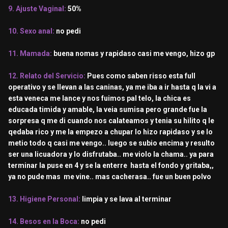
9. Ajuste Vaginal:
50%
10. Sexo anal:
no pedi
11. Mamada:
buena nomas y rapidaso casi me vengo, hizo gp
12. Relato del Servicio:
Pues como saben risso esta full
operativo y se llevan a las caninas, ya me iba a ir hasta q la vi a
esta veneca me lance y nos fuimos pal telo, la chica es
educada timida y amable, la veia sumisa pero grande fue la
sorpresa q me di cuando nos calateamos y tenia su hilito q le
qedaba rico y me la empezo a chupar lo hizo rapidaso y se lo
metio todo q casi me vengo.. luego se subio encima y resulto
ser una licuadora y lo disfrutaba.. me violo la chama.. ya para
terminar la puse en 4 y se la enterre hasta el fondo y gritaba,,
ya no pude mas me vine.. mas cacherasa.. fue un buen polvo
13. Higiene Personal:
limpia y se lava al terminar
14. Besos en la Boca:
no pedi