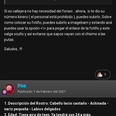
4. Color de Piel:
Si es callejera no hay necesidad del fonavi ...ahora, si te dio su
Clarq
número kinero ( el personal está prohibido ), puedes subirlo. Sobre
como colocar su fotiño, puedes subirlo a imagebam y estando acá
5. Contextura / Cintura / Barriga / Senos:
puedes usar la opción <\> para pegar el enlace de la fotiño y este
delgada, normal, no tenía, pequeños
salga oculto y así evitarse que sapos vayan con el chisme a las
putas.
6. Caderas / Culo / Piernas:
Se divisaba mejor en 4, buen culo de acuerdo a
Saludos...!!!
contextura, flaquitas.
7. Tatuajes o Señas Particulares:
No vi
1
8. Apariencia / Vestimenta:
Poo
Sábado 30, estaba con un vestido azul que resaltaba su
Publicado
7 de Febrero del 2021
hilo.
9. Ajuste Vaginal:
1. Descripción del Rostro: Cabello lacio castaño - Achinada -
30%
nariz pequeña - Labios delgados
2. Edad: Tiene aire de teen. Ya tendrá sus 24 a más.
10. Sexo anal: