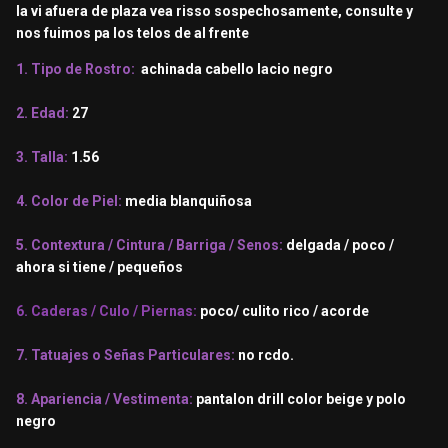
la vi afuera de plaza vea risso sospechosamente, consulte y
nos fuimos pa los telos de al frente
1. Tipo de Rostro:
achinada cabello lacio negro
2. Edad:
27
3. Talla:
1.56
4. Color de Piel:
media blanquiñosa
5. Contextura / Cintura / Barriga / Senos:
delgada / poco /
ahora si tiene / pequeños
6. Caderas / Culo / Piernas:
poco/ culito rico / acorde
7. Tatuajes o Señas Particulares:
no rcdo.
8. Apariencia / Vestimenta:
pantalon drill color beige y polo
negro