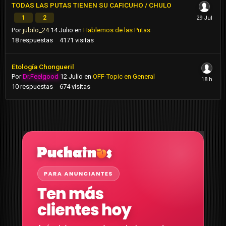
TODAS LAS PUTAS TIENEN SU CAFICUHO / CHULO
1
2
Por
jubilo_24
14 Julio
en
Hablemos de las Putas
18
respuestas
4171
visitas
Etología Chongueril
Por
Dr.Feelgood
12 Julio
en
OFF-Topic en General
10
respuestas
674
visitas