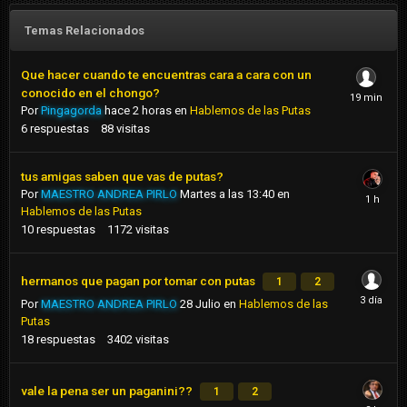
Temas Relacionados
Que hacer cuando te encuentras cara a cara con un
conocido en el chongo?
Por
Pingagorda
hace 2 horas
en
Hablemos de las Putas
6
respuestas
88
visitas
tus amigas saben que vas de putas?
Por
MAESTRO ANDREA PIRLO
Martes a las 13:40
en
Hablemos de las Putas
10
respuestas
1172
visitas
hermanos que pagan por tomar con putas
1
2
Por
MAESTRO ANDREA PIRLO
28 Julio
en
Hablemos de las
Putas
18
respuestas
3402
visitas
vale la pena ser un paganini??
1
2