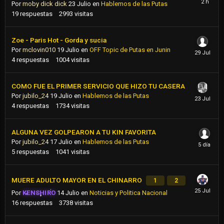
Por
moby dick dick
23 Julio
en
Hablemos de las Putas
19
respuestas
2993
visitas
Zoe - Paris Hot - Gorda y sucia
Por
mclovin010
19 Julio
en
OFF Topic de Putas en Junin
4
respuestas
1004
visitas
COMO FUE EL PRIMER SERVICIO QUE HIZO TU CASERA
Por
jubilo_24
19 Julio
en
Hablemos de las Putas
4
respuestas
1734
visitas
ALGUNA VEZ GOLPEARON A TU KIN FAVORITA
Por
jubilo_24
17 Julio
en
Hablemos de las Putas
5
respuestas
1041
visitas
MUERE ADULTO MAYOR EN EL CHINARRO
1
2
Por
KENSHIRO
14 Julio
en
Noticias y Politica Nacional
16
respuestas
3738
visitas