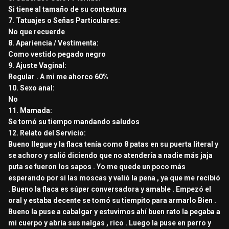
Si tiene al tamaño de su contextura
7. Tatuajes o Señas Particulares:
No que recuerde
8. Apariencia / Vestimenta:
Como vestido pegado negro
9. Ajuste Vaginal:
Regular . A mi me ahorco 60%
10. Sexo anal:
No
11. Mamada:
Se tomó su tiempo mandando saludos
12. Relato del Servicio:
Bueno llegue y la flaca tenía como 8 patas en su puerta literal y
se achoro y salió diciendo que no atendería a nadie más jaja
puta se fueron los sapos . Yo me quede un poco más
esperando por si las moscas y valió la pena , ya que me recibió
. Bueno la flaca es súper conversadora y amable . Empezó el
oral y estaba decente se tomó su tiempito para armarlo Bien .
Bueno la puse a cabalgar y estuvimos ahí buen rato la pegaba a
mi cuerpo y abría sus nalgas , rico . Luego la puse en perro y