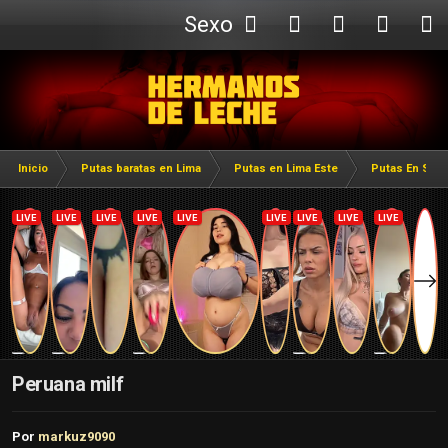
Sexo
Webcam
Inicio
Putas baratas en Lima
Putas en Lima Este
Putas En San 
Peruana milf
Por
markuz9090