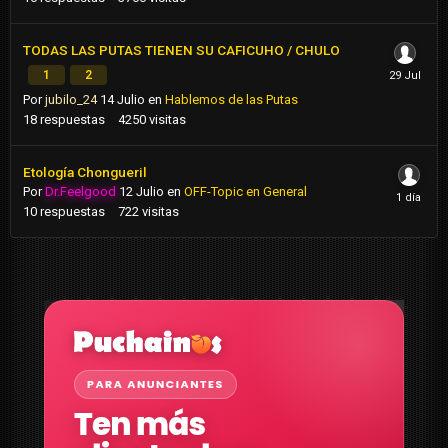
TODAS LAS PUTAS TIENEN SU CAFICUHO / CHULO
1
2
Por
jubilo_24
14 Julio
en
Hablemos de las Putas
18
respuestas
4250
visitas
Etología Chongueril
Por
Dr.Feelgood
12 Julio
en
OFF-Topic en General
10
respuestas
722
visitas