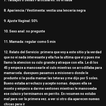
7. Tatuajes o Señas Particulares: no vi nada
8. Apariencia / Vestimenta: vestia una lenceria negra
9. Ajuste Vaginal: 50%
10. Sexo anal: no pregunte
11. Mamada: regular como 5 min
12. Relato del Servicio: primera que voy a este sitio y la verdad
que no vi nada interesante y ella fue la ultima que vi y pues me
llamo la atencion su culo grande y atraque con ella. Le di los
45 y empeze a manosearle el culo mientras se arrodillaba para
mamarsela. duespues pasamos a misionero donde le
predunte si le podia mamar las teteras y me dijo por 5 soles.
Bueno estaba arrechazo y acepte nomas. depues ella se
monto y empezo a darme sentones mientras le manoseaba
ese culazo y terminamos en perrito. En resumen no estubo
mal para ser la primera vez. a ver si otro dia aparecen nuevas
chicas para ir