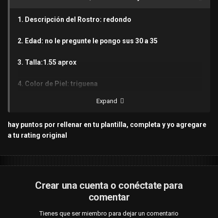
1. Descripción del Rostro: redondo
2. Edad: no le pregunte le pongo sus 30 a 35
3. Talla:1.55 aprox
4. Color de Piel: triguena
Expand
5. Contextura / Cintura / Barriga / Senos: medio delgada /
si tiene de donde agarrar / no mucho / medianos
hay puntos por rellenar en tu plantilla, completa y yo agregare
marrones
a tu rating original
6. Caderas / Culo / Piernas: medio grandes / buen culo /
piernas grandes
7. Tatuajes o Señas Particulares: no vi nada
Crear una cuenta o conéctate para
comentar
8. Apariencia / Vestimenta: vestia una lenceria negra
Tienes que ser miembro para dejar un comentario