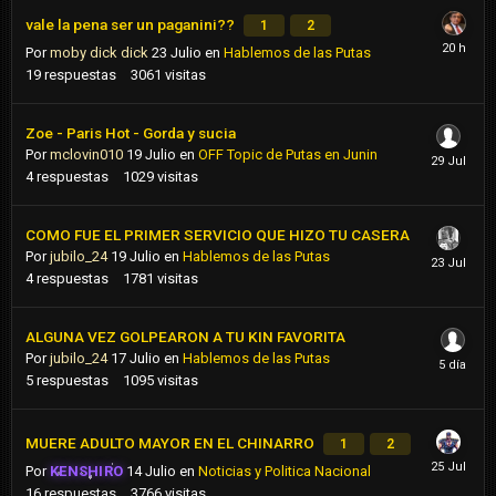
vale la pena ser un paganini??
1
2
Por
moby dick dick
23 Julio
en
Hablemos de las Putas
19
respuestas
3061
visitas
Zoe - Paris Hot - Gorda y sucia
Por
mclovin010
19 Julio
en
OFF Topic de Putas en Junin
4
respuestas
1029
visitas
COMO FUE EL PRIMER SERVICIO QUE HIZO TU CASERA
Por
jubilo_24
19 Julio
en
Hablemos de las Putas
4
respuestas
1781
visitas
ALGUNA VEZ GOLPEARON A TU KIN FAVORITA
Por
jubilo_24
17 Julio
en
Hablemos de las Putas
5
respuestas
1095
visitas
MUERE ADULTO MAYOR EN EL CHINARRO
1
2
Por
KENSHIRO
14 Julio
en
Noticias y Politica Nacional
16
respuestas
3766
visitas