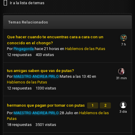
despues del acto
Ir a la lista de temas
14. Besos en la Boca: solo picos
Temas Relacionados
15. Tiempo de Atención / Precio:
Que hacer cuando te encuentras cara a cara con un
16.Telefono / Anuncia / Local:
conocido en el chongo?
Por
Pingagorda
hace 21 horas
en
Hablemos de las Putas
17. Número de Habitación: no tienen
12
respuestas
403
visitas
18. Limpieza y Privacidad en la habitación: solo un
tus amigas saben que vas de putas?
colchon
Por
MAESTRO ANDREA PIRLO
Martes a las 13:40
en
Hablemos de las Putas
19. Puntaje de Atención (0/10): 6/10
12
respuestas
1330
visitas
20. Comentarios Adicionales:
hermanos que pagan por tomar con putas
1
2
Por
MAESTRO ANDREA PIRLO
28 Julio
en
Hablemos de las
Putas
18
respuestas
3501
visitas