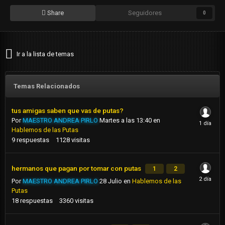
Share
Seguidores
0
Ir a la lista de temas
Temas Relacionados
tus amigas saben que vas de putas?
Por
MAESTRO ANDREA PIRLO
Martes a las 13:40
en
Hablemos de las Putas
9
respuestas
1128
visitas
hermanos que pagan por tomar con putas
1
2
Por
MAESTRO ANDREA PIRLO
28 Julio
en
Hablemos de las
Putas
18
respuestas
3360
visitas