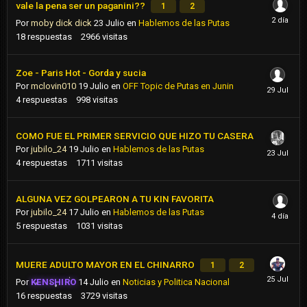
vale la pena ser un paganini??
1
2
Por
moby dick dick
23 Julio
en
Hablemos de las Putas
18
respuestas
2966
visitas
Zoe - Paris Hot - Gorda y sucia
Por
mclovin010
19 Julio
en
OFF Topic de Putas en Junin
4
respuestas
998
visitas
COMO FUE EL PRIMER SERVICIO QUE HIZO TU CASERA
Por
jubilo_24
19 Julio
en
Hablemos de las Putas
4
respuestas
1711
visitas
ALGUNA VEZ GOLPEARON A TU KIN FAVORITA
Por
jubilo_24
17 Julio
en
Hablemos de las Putas
5
respuestas
1031
visitas
MUERE ADULTO MAYOR EN EL CHINARRO
1
2
Por
KENSHIRO
14 Julio
en
Noticias y Politica Nacional
16
respuestas
3729
visitas