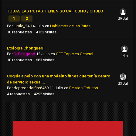
TODAS LAS PUTAS TIENEN SU CAFICUHO / CHULO
1
2
Por
jubilo_24
14 Julio
en
Hablemos de las Putas
18
respuestas
4153
visitas
Etología Chongueril
Por
Dr.Feelgood
12 Julio
en
OFF-Topic en General
10
respuestas
663
visitas
Cogida a pelo con una modelito fitnes que tenía centro
de servicio sexual...
Por
depredadorfire6469
11 Julio
en
Relatos Eróticos
4
respuestas
4292
visitas