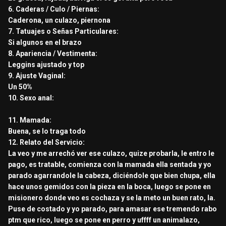
6. Caderas / Culo / Piernas:
Caderona, un culazo, piernona
7. Tatuajes o Señas Particulares:
Si algunos en el brazo
8. Apariencia / Vestimenta:
Leggins ajustado y top
9. Ajuste Vaginal:
Un 50%
10. Sexo anal:
11. Mamada:
Buena, se lo traga todo
12. Relato del Servicio:
La veo y me arrechó ver ese culazo, quize probarla, le entro le
pago, es tratable, comienza con la mamada ella sentada y yo
parado agarrandole la cabeza, diciéndole que bien chupa, ella
hace unos gemidos con la pieza en la boca, luego se pone en
misionero donde veo es cochaza y se la meto un buen rato, la.
Puse de costado y yo parado, para amasar ese tremendo rabo
ptm que rico, luego se pone en perro y uffff un animalazo,