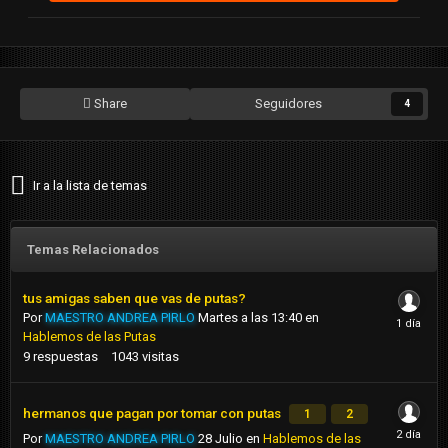
Share
Seguidores
4
Ir a la lista de temas
Temas Relacionados
tus amigas saben que vas de putas?
Por
MAESTRO ANDREA PIRLO
Martes a las 13:40
en
Hablemos de las Putas
9
respuestas
1043
visitas
hermanos que pagan por tomar con putas
1
2
Por
MAESTRO ANDREA PIRLO
28 Julio
en
Hablemos de las