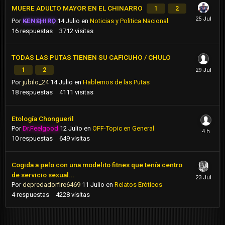
MUERE ADULTO MAYOR EN EL CHINARRO
1
2
Por
KENSHIRO
14 Julio
en
Noticias y Politica Nacional
16
respuestas
3712
visitas
TODAS LAS PUTAS TIENEN SU CAFICUHO / CHULO
1
2
Por
jubilo_24
14 Julio
en
Hablemos de las Putas
18
respuestas
4111
visitas
Etología Chongueril
Por
Dr.Feelgood
12 Julio
en
OFF-Topic en General
10
respuestas
649
visitas
Cogida a pelo con una modelito fitnes que tenía centro
de servicio sexual...
Por
depredadorfire6469
11 Julio
en
Relatos Eróticos
4
respuestas
4228
visitas