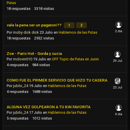
Putas
18
respuestas
3318
visitas
vale la pena ser un paganini??
1
2
Por
moby dick dick
23 Julio
en
Hablemos de las Putas
18
respuestas
2932
visitas
Zoe - Paris Hot - Gorda y sucia
Por
mclovin010
19 Julio
en
OFF Topic de Putas en Junin
4
respuestas
984
visitas
COMO FUE EL PRIMER SERVICIO QUE HIZO TU CASERA
Por
jubilo_24
19 Julio
en
Hablemos de las Putas
4
respuestas
1688
visitas
ALGUNA VEZ GOLPEARON A TU KIN FAVORITA
Por
jubilo_24
17 Julio
en
Hablemos de las Putas
5
respuestas
1012
visitas