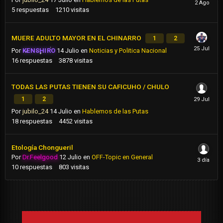
5
respuestas
1210
visitas
MUERE ADULTO MAYOR EN EL CHINARRO
1
2
Por
KENSHIRO
14 Julio
en
Noticias y Politica Nacional
16
respuestas
3878
visitas
TODAS LAS PUTAS TIENEN SU CAFICUHO / CHULO
1
2
Por
jubilo_24
14 Julio
en
Hablemos de las Putas
18
respuestas
4452
visitas
Etología Chongueril
Por
Dr.Feelgood
12 Julio
en
OFF-Topic en General
10
respuestas
803
visitas