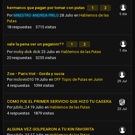
hermanos que pagan por tomar con putas
1
2
Por
MAESTRO ANDREA PIRLO
28 Julio
en
Hablemos de las
Putas
18
respuestas
3715
visitas
vale la pena ser un paganini??
1
2
Por
moby dick dick
23 Julio
en
Hablemos de las Putas
20
respuestas
3255
visitas
Zoe - Paris Hot - Gorda y sucia
Por
mclovin010
19 Julio
en
OFF Topic de Putas en Junin
4
respuestas
1094
visitas
COMO FUE EL PRIMER SERVICIO QUE HIZO TU CASERA
Por
jubilo_24
19 Julio
en
Hablemos de las Putas
4
respuestas
1879
visitas
ALGUNA VEZ GOLPEARON A TU KIN FAVORITA
Por
jubilo_24
17 Julio
en
Hablemos de las Putas