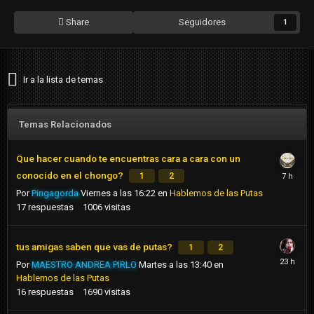
Share
Seguidores
1
Ir a la lista de temas
Temas Relacionados
Que hacer cuando te encuentras cara a cara con un
conocido en el chongo?
1
2
Por
Pingagorda
Viernes a las 16:22
en
Hablemos de las Putas
17
respuestas
1006
visitas
tus amigas saben que vas de putas?
1
2
Por
MAESTRO ANDREA PIRLO
Martes a las 13:40
en
Hablemos de las Putas
16
respuestas
1690
visitas