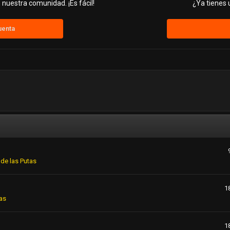
nuestra comunidad. ¡Es fácil!
¿Ya tienes 
uenta
de las Putas
1
as
1