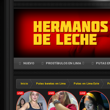
NUEVO
PROSTÍBULOS EN LIMA
PUTAS E
Inicio
Putas baratas en Lima
Putas en Lima Este
P