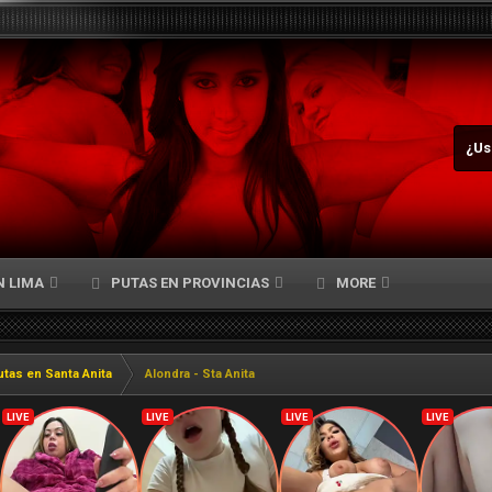
¿Us
N LIMA
PUTAS EN PROVINCIAS
MORE
utas en Santa Anita
Alondra - Sta Anita