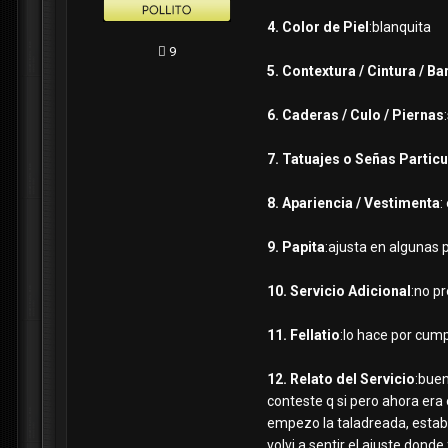
4. Color de Piel
:blanquita
9
5. Contextura / Cintura / Ba
6. Caderas / Culo / Piernas
7. Tatuajes o Señas Partic
8. Apariencia / Vestimenta
:
9. Papita
:ajusta en algunas 
10. Servicio Adicional
:no p
11. Fellatio
:lo hace por cump
12. Relato del Servicio
:buen
conteste q si pero ahora er
empezo la taladreada, estaba
volvi a sentir el ajuste don