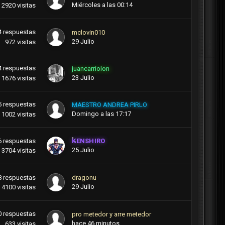
Miércoles a las 00:14
2920
visitas
4
respuestas
mclovin010
29 Julio
972
visitas
4
respuestas
juancarriolon
23 Julio
1676
visitas
5
respuestas
MAESTRO ANDREA PIRLO
Domingo a las 17:17
1002
visitas
6
respuestas
KENSHIRO
25 Julio
3704
visitas
8
respuestas
dragonu
29 Julio
4100
visitas
0
respuestas
pro metedor y arre metedor
hace 46 minutos
633
visitas