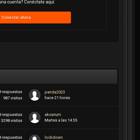
una cuenta? Conéctate aquí.
Conectar ahora
9
respuestas
panda2023
hace 21 horas
987
visitas
8
respuestas
akvarium
Martes a las 14:55
3298
visitas
8
respuestas
lockdown