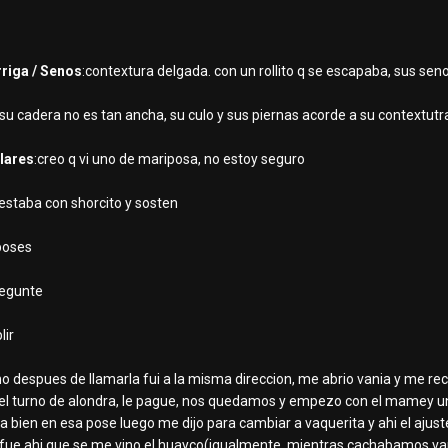
rriga / Senos
:contextura delgada. con un rollito q se escapaba, sus 
:su cadera no es tan ancha, su culo y sus piernas acorde a su contextutr
ulares
:creo q vi uno de mariposa, no estoy seguro
 estaba con shorcito y sosten
poses
regunte
lir
o despues de llamarla fui a la misma direccion, me abrio vania y me rec
a el turno de alondra, le pague, nos quedamos y empezo con el mamey u
 bien en esa pose luego me dijo para cambiar a vaquerita y ahi el ajust
de fue ahi que se me vino el huayco(igualmente, mientras cachabamos va