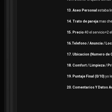
13. Aseo Personal
:estaba l
14. Trato de pareja
:mas che
15. Precio
:40 el servicio+2 e
16.Telefono / Anuncia / Loc
17. Ubicacion (Numero de 
18. Comfort / Limpieza / P
19. Puntaje Final (0/10)
:yo l
20. Comentarios Y Datos A