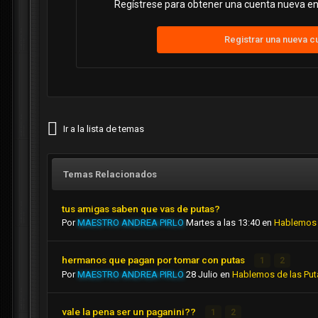
Regístrese para obtener una cuenta nueva en 
Registrar una nueva c
Ir a la lista de temas
Temas Relacionados
tus amigas saben que vas de putas?
Por
MAESTRO ANDREA PIRLO
Martes a las 13:40
en
Hablemos 
hermanos que pagan por tomar con putas
1
2
Por
MAESTRO ANDREA PIRLO
28 Julio
en
Hablemos de las Put
vale la pena ser un paganini??
1
2