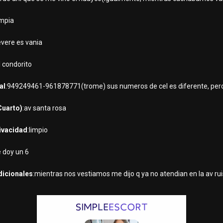
impia
vere es vania
l condorito
al
:949249461-961878771(trome) sus numeros de cel es diferente, pero 
Cuarto)
:av santa rosa
rivacidad
:limpio
e doy un 6
dicionales
:mientras nos vestiamos me dijo q ya no atendian en la av ruis