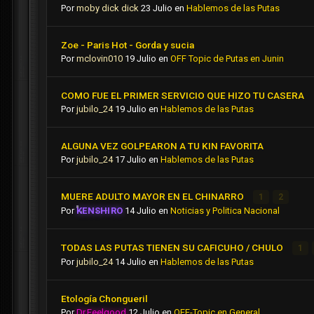
Por
moby dick dick
23 Julio
en
Hablemos de las Putas
Zoe - Paris Hot - Gorda y sucia
Por
mclovin010
19 Julio
en
OFF Topic de Putas en Junin
COMO FUE EL PRIMER SERVICIO QUE HIZO TU CASERA
Por
jubilo_24
19 Julio
en
Hablemos de las Putas
ALGUNA VEZ GOLPEARON A TU KIN FAVORITA
Por
jubilo_24
17 Julio
en
Hablemos de las Putas
MUERE ADULTO MAYOR EN EL CHINARRO
1
2
Por
KENSHIRO
14 Julio
en
Noticias y Politica Nacional
TODAS LAS PUTAS TIENEN SU CAFICUHO / CHULO
1
Por
jubilo_24
14 Julio
en
Hablemos de las Putas
Etología Chongueril
Por
Dr.Feelgood
12 Julio
en
OFF-Topic en General