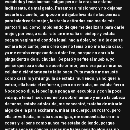
escubidu y tenía buenas nalgas pero ella era una estatua
indiferente, de mal genio. Pasamos a misionero y no dejaban
besarle su cuello, tampoco me dejaba levantarle las piernas
para taladrearla mejor, las tenía estiradas encima de mis
pantorrillas, como impidiendo de que me deslizara para darle
mejor, por eso, a cada rato se me salía el cíclope y estaba
seca su vagina y el condón Igual, hacia doler, yo le dije que se
echara lubricante, pero creo que no tenía o no me hacía caso,
ya me estaba empezando a doler feo, porque no corría la
pinga dentro de su chucha. Se paró y se fue al mueble, yo
pensé que iba a echarse aceite primor, pero era para mirar su
celular diciéndome ya te falta poco. Puta madre me asusté
como castillo y mi anguila se estaba muriendo, ya no quería
entrar, ella hacía el esfuerzo, pero no entraba, no estaba fierro.
Nooooooo dije, le pedí que ponga en escubidu y con la poca
vida que tenía hice un esfuerzo sobrehumano y entró la cabeza
de tanos, estaba adolorida, me concentré, trataba de mirarle
algo de ella para excitarme, mirar su cuerpo, su rostro, pero
ella se volteaba, miraba sus nalgas, me concentraba en mis
cosas y el pene como nunca me estaba doliendo, porque
estaba seca su chucha, jamás me había pasado algo así, no