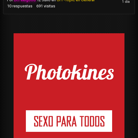
10
respuestas
691
visitas