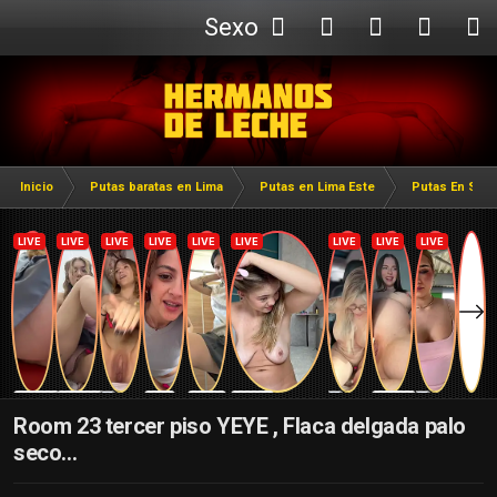
Sexo
Webcam
Inicio
Putas baratas en Lima
Putas en Lima Este
Putas En San 
Room 23 tercer piso YEYE , Flaca delgada palo
seco...