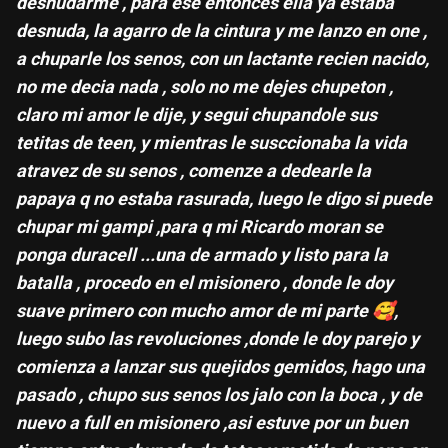
desnudarme , para ese entonces ella ya estaba
desnuda, la agarro de la cintura y me lanzo en one ,
a chuparle los senos, con un lactante recien nacido,
no me decia nada , solo no me dejes chupeton ,
claro mi amor le dije, y segui chupandole sus
tetitas de teen, y mientras le susccionaba la vida
atravez de su senos , comenze a dedearle la
papaya q no estaba rasurada, luego le digo si puede
chupar mi gampi ,para q mi Ricardo moran se
ponga duracell ...una de armado y listo para la
batalla , procedo en el misionero , donde le doy
suave primero con mucho amor de mi parte
🥰
,
luego subo las revoluciones ,donde le doy parejo y
comienza a lanzar sus quejidos gemidos, hago una
pasado , chupo sus senos los jalo con la boca , y de
nuevo a full en misionero ,asi estuve por un buen