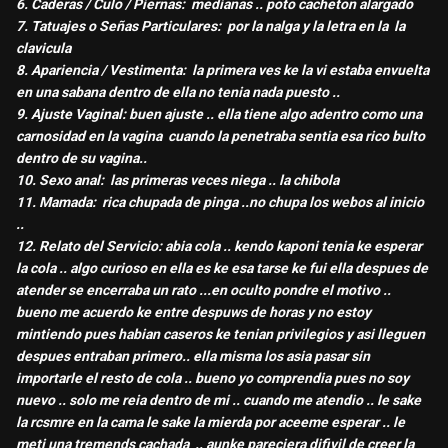
6. Caderas / Culo / Piernas: medianas .. poto cacheton alargado
7. Tatuajes o Señas Particulares: por la nalga y la letra en la la
clavicula
8. Apariencia / Vestimenta: la primera ves ke la vi estaba envuelta
en una sabana dentro de ella no tenia nada puesto ..
9. Ajuste Vaginal: buen ajuste .. ella tiene algo adentro como una
carnosidad en la vagina cuando la penetraba sentia esa rico bulto
dentro de su vagina..
10. Sexo anal: las primeras veces niega .. la chibola
11. Mamada: rica chupada de pinga ..no chupa los webos al inicio
..
12. Relato del Servicio: abia cola .. kendo kaponi tenia ke esperar
la cola .. algo curioso en ella es ke esa tarse ke fui ella despues de
atender se encerraba un rato ...en oculto pondre el motivo ..
bueno me acuerdo ke entre despuws de horas y no estoy
mintiendo pues habian caseros ke tenian privilegios y asi lleguen
despues entraban primero.. ella misma los asia pasar sin
importarle el resto de cola .. bueno yo comprendia pues no soy
nuevo .. solo me reia dentro de mi .. cuando me atendio .. le sake
la rcsmre en la cama le sake la mierda por aceeme esperar .. le
meti una tremends cachada .. aunke pareciera difivil de creer la