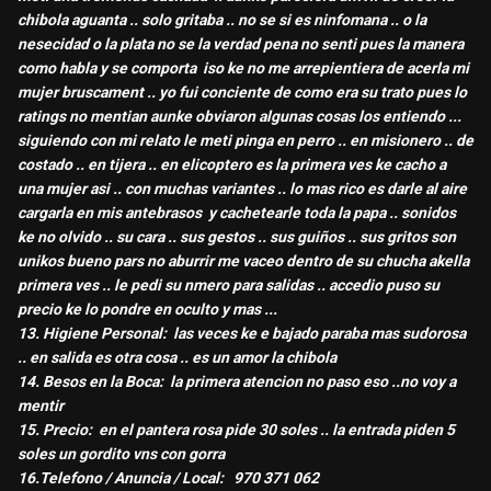
chibola aguanta .. solo gritaba .. no se si es ninfomana .. o la
nesecidad o la plata no se la verdad pena no senti pues la manera
como habla y se comporta iso ke no me arrepientiera de acerla mi
mujer bruscament .. yo fui conciente de como era su trato pues lo
ratings no mentian aunke obviaron algunas cosas los entiendo ...
siguiendo con mi relato le meti pinga en perro .. en misionero .. de
costado .. en tijera .. en elicoptero es la primera ves ke cacho a
una mujer asi .. con muchas variantes .. lo mas rico es darle al aire
cargarla en mis antebrasos y cachetearle toda la papa .. sonidos
ke no olvido .. su cara .. sus gestos .. sus guiños .. sus gritos son
unikos bueno pars no aburrir me vaceo dentro de su chucha akella
primera ves .. le pedi su nmero para salidas .. accedio puso su
precio ke lo pondre en oculto y mas ...
13. Higiene Personal: las veces ke e bajado paraba mas sudorosa
.. en salida es otra cosa .. es un amor la chibola
14. Besos en la Boca: la primera atencion no paso eso ..no voy a
mentir
15. Precio: en el pantera rosa pide 30 soles .. la entrada piden 5
soles un gordito vns con gorra
16.Telefono / Anuncia / Local: 970 371 062