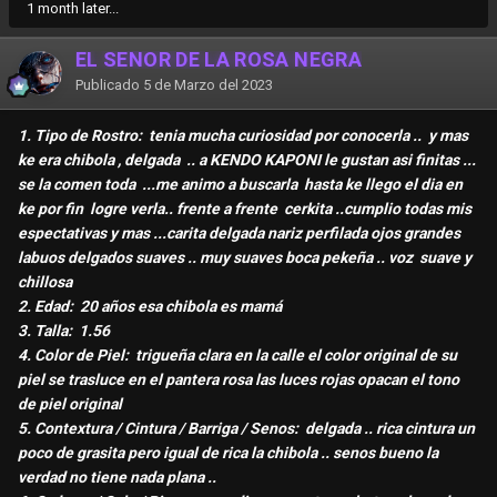
1 month later...
EL SEÑOR DE LA ROSA NEGRA
Publicado
5 de Marzo del 2023
1. Tipo de Rostro: tenia mucha curiosidad por conocerla .. y mas
ke era chibola , delgada .. a KENDO KAPONI le gustan asi finitas ...
se la comen toda ...me animo a buscarla hasta ke llego el dia en
ke por fin logre verla.. frente a frente cerkita ..cumplio todas mis
espectativas y mas ...carita delgada nariz perfilada ojos grandes
labuos delgados suaves .. muy suaves boca pekeña .. voz suave y
chillosa
2. Edad: 20 años esa chibola es mamá
3. Talla: 1.56
4. Color de Piel: trigueña clara en la calle el color original de su
piel se trasluce en el pantera rosa las luces rojas opacan el tono
de piel original
5. Contextura / Cintura / Barriga / Senos: delgada .. rica cintura un
poco de grasita pero igual de rica la chibola .. senos bueno la
verdad no tiene nada plana ..