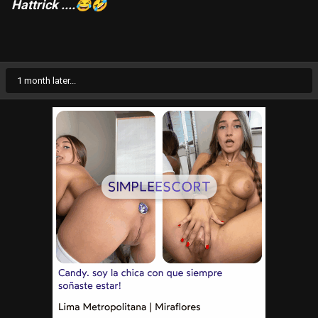
Hattrick ....
😂
🤣
1 month later...