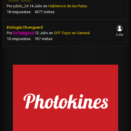
Por
jubilo_24
14 Julio
en
Hablemos de las Putas
18
respuestas
4377
visitas
Etología Chongueril
Por
Dr.Feelgood
12 Julio
en
OFF-Topic en General
10
respuestas
767
visitas