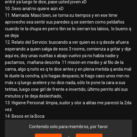
entré ya luego te dice, pase usted joven xD
10. Sexo anal:no quiere aún xD
11. Mamada: Masó bien, se toma su tiempos y en ese time
aprovecho sea sentir sus paredes q se sienten como peldaños
cuando te la chupa en perro tbn se le cierran los labios, lo bueno q
se deja
12. Relato del Servicio: buscando a ver quien es x q desde afuera
esperando a quien salga de esos 3 rooms, comienza a gritar y dije
aquí es, doy unas vueltas x abajo vuelvo ya no había nadie y
pactamos, mañana descrita .11 misión en medio y al filo de la
cama, algo q noto es q te dice antes y en plena metida q anda mal
le duele la concha, q lo hagas despacio, le hago caso unos min no
más x q luego acelere y no dice nada, sólo te pone la cara a sus
tetitas, luego cow girl de frente e invertido, último perrito ahí sus
minutos y te deja deslechado,
13. Higiene Personal: limpia, sudor y olor a alitas me pareció la 2da
vez
14. Besos en la Boca:
Contenido solo para miembros, por favor