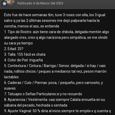
Publicado
6 de Marzo del 2023
Ésto fue de hace semanas tbn, tuve 3 roses con ella, los 3 igual
salvo q ya las 2 últimas sesiones me dejó palpearla hasta la
concha, menos el ass, se entiende
1. Tipo de Rostro: aún tiene cara de chibola, delgada mentón algo
alargado creo, creo q algo narizona pero simpática, se me olvidó
su cara ya tiempo
2. Edad: 25?
3. Talla: 155 fácil es chata
4. Color de Piel: trigueña
5. Contextura / Cintura / Barriga / Senos: delgada / si hay / casi
nada, rollitos chicos / peques a medianos tal vez, peson marrón
lactables
6. Caderas / Culo / Piernas: poca, / pequeño, pero carnosito, y
suaves
7. Tatuajes o Señas Particulares:si y no recuerdo
8. Apariencia / Vestimenta: casi siempre Calata envuelta en su
sábana del pecado, hechada o sentada
9. Ajuste Vaginal: 50 % diría al inicio siempre te empila x q cuenta q