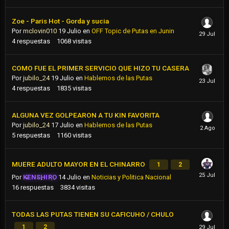
Zoe - Paris Hot - Gorda y sucia
Por
mclovin010
19 Julio
en
OFF Topic de Putas en Junin
4
respuestas
1068
visitas
COMO FUE EL PRIMER SERVICIO QUE HIZO TU CASERA
Por
jubilo_24
19 Julio
en
Hablemos de las Putas
4
respuestas
1835
visitas
ALGUNA VEZ GOLPEARON A TU KIN FAVORITA
Por
jubilo_24
17 Julio
en
Hablemos de las Putas
5
respuestas
1160
visitas
MUERE ADULTO MAYOR EN EL CHINARRO
1
2
Por
KENSHIRO
14 Julio
en
Noticias y Politica Nacional
16
respuestas
3834
visitas
TODAS LAS PUTAS TIENEN SU CAFICUHO / CHULO
1
2