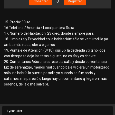
Conectar
O
Registrar
15. Precio: 30 so
16.Telefono / Anuncia / Local:pantera Ruxa
17. Número de Habitación: 23 creo, donde siempre para,
18. Limpieza y Privacidad en la habitación: sólo se ve tú rodilla pa
arriba más nada, olor a cigarros
19. Puntaje de Atención (0/10): sus 6 x la dedeada y x q no jode
con tiempo te deja las tetas a gusto, no es tía y es chevre
20. Comentarios Adicionales: ese día salía y desde su ventana si
luz de serenazgo, menos mal cuando baje vi q era un motorizado
sólo, no habría la puerta pa salir, ya cuando se fue abrió y
safamos, me pareció q luego hay un comentario q llegaron más
serenos, de la q me salve xD
1 year later...