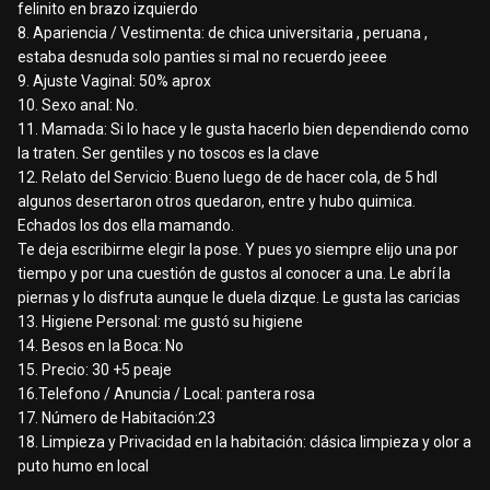
felinito en brazo izquierdo
8. Apariencia / Vestimenta: de chica universitaria , peruana ,
estaba desnuda solo panties si mal no recuerdo jeeee
9. Ajuste Vaginal: 50% aprox
10. Sexo anal: No.
11. Mamada: Si lo hace y le gusta hacerlo bien dependiendo como
la traten. Ser gentiles y no toscos es la clave
12. Relato del Servicio: Bueno luego de de hacer cola, de 5 hdl
algunos desertaron otros quedaron, entre y hubo quimica.
Echados los dos ella mamando.
Te deja escribirme elegir la pose. Y pues yo siempre elijo una por
tiempo y por una cuestión de gustos al conocer a una. Le abrí la
piernas y lo disfruta aunque le duela dizque. Le gusta las caricias
13. Higiene Personal: me gustó su higiene
14. Besos en la Boca: No
15. Precio: 30 +5 peaje
16.Telefono / Anuncia / Local: pantera rosa
17. Número de Habitación:23
18. Limpieza y Privacidad en la habitación: clásica limpieza y olor a
puto humo en local