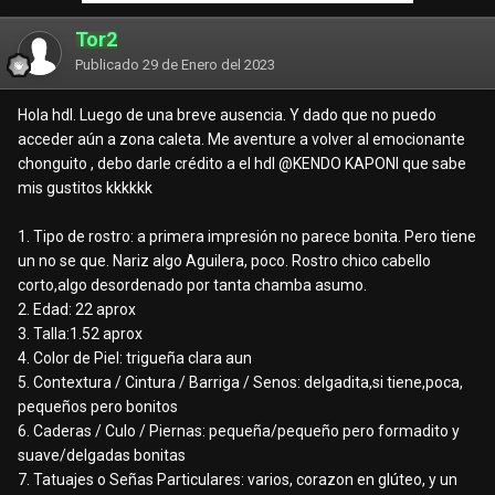
Tor2
Publicado
29 de Enero del 2023
Hola hdl. Luego de una breve ausencia. Y dado que no puedo
acceder aún a zona caleta. Me aventure a volver al emocionante
chonguito , debo darle crédito a el hdl
@KENDO KAPONI
que sabe
mis gustitos kkkkkk
1. Tipo de rostro: a primera impresión no parece bonita. Pero tiene
un no se que. Nariz algo Aguilera, poco. Rostro chico cabello
corto,algo desordenado por tanta chamba asumo.
2. Edad: 22 aprox
3. Talla:1.52 aprox
4. Color de Piel: trigueña clara aun
5. Contextura / Cintura / Barriga / Senos: delgadita,si tiene,poca,
pequeños pero bonitos
6. Caderas / Culo / Piernas: pequeña/pequeño pero formadito y
suave/delgadas bonitas
7. Tatuajes o Señas Particulares: varios, corazon en glúteo, y un