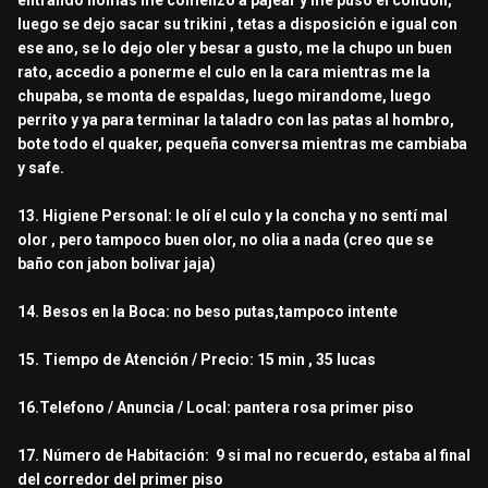
entrando nomas me comenzo a pajear y me puso el condon,
luego se dejo sacar su trikini , tetas a disposición e igual con
ese ano, se lo dejo oler y besar a gusto, me la chupo un buen
rato, accedio a ponerme el culo en la cara mientras me la
chupaba, se monta de espaldas, luego mirandome, luego
perrito y ya para terminar la taladro con las patas al hombro,
bote todo el quaker, pequeña conversa mientras me cambiaba
y safe.
13. Higiene Personal: le olí el culo y la concha y no sentí mal
olor , pero tampoco buen olor, no olia a nada (creo que se
baño con jabon bolivar jaja)
14. Besos en la Boca: no beso putas,tampoco intente
15. Tiempo de Atención / Precio: 15 min , 35 lucas
16.Telefono / Anuncia / Local: pantera rosa primer piso
17. Número de Habitación: 9 si mal no recuerdo, estaba al final
del corredor del primer piso