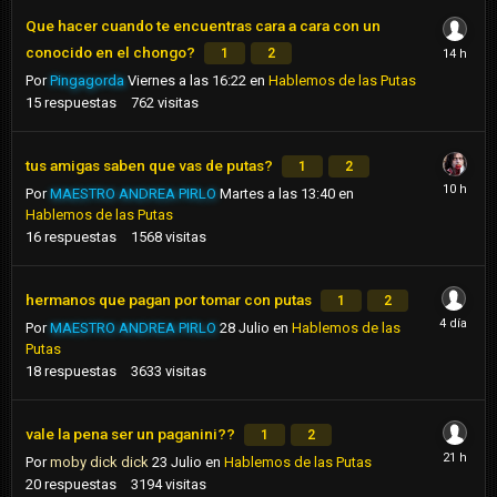
Que hacer cuando te encuentras cara a cara con un
conocido en el chongo?
1
2
Por
Pingagorda
Viernes a las 16:22
en
Hablemos de las Putas
15
respuestas
762
visitas
tus amigas saben que vas de putas?
1
2
Por
MAESTRO ANDREA PIRLO
Martes a las 13:40
en
Hablemos de las Putas
16
respuestas
1568
visitas
hermanos que pagan por tomar con putas
1
2
Por
MAESTRO ANDREA PIRLO
28 Julio
en
Hablemos de las
Putas
18
respuestas
3633
visitas
vale la pena ser un paganini??
1
2
Por
moby dick dick
23 Julio
en
Hablemos de las Putas
20
respuestas
3194
visitas